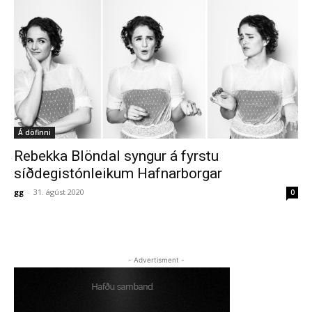
Á döfinni
Rebekka Blöndal syngur á fyrstu
síðdegistónleikum Hafnarborgar
gg
-
31. ágúst 2020
0
- Advertisment -