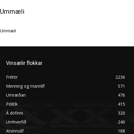
Ummæli
Ummæli
Vinsælir flokkar
Fréttir
2236
Menning og mannlíf
571
Umræðan
476
Pólitík
415
Á döfinni
320
Umhverfið
240
Atvinnulíf
188