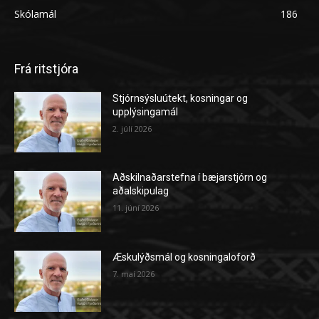
Skólamál
186
Frá ritstjóra
Stjórnsýsluútekt, kosningar og
upplýsingamál
2. júlí 2026
Aðskilnaðarstefna í bæjarstjórn og
aðalskipulag
11. júní 2026
Æskulýðsmál og kosningaloforð
7. maí 2026