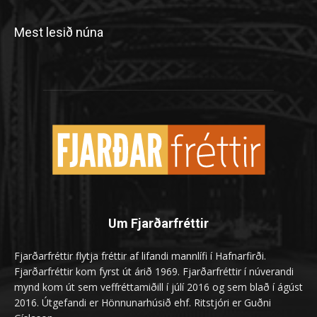
Mest lesið núna
Um Fjarðarfréttir
Fjarðarfréttir flytja fréttir af lifandi mannlífi í Hafnarfirði.
Fjarðarfréttir kom fyrst út árið 1969. Fjarðarfréttir í núverandi
mynd kom út sem veffréttamiðill í júlí 2016 og sem blað í ágúst
2016. Útgefandi er Hönnunarhúsið ehf. Ritstjóri er Guðni