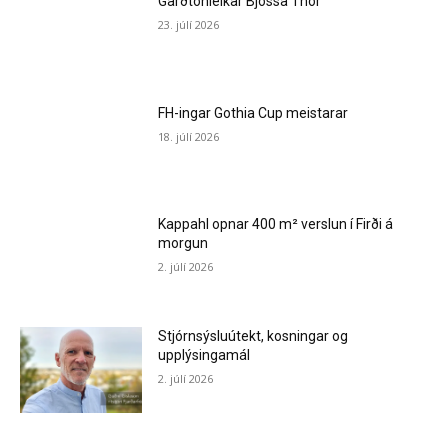
Garðtónleikar Bjössa Thor
23. júlí 2026
FH-ingar Gothia Cup meistarar
18. júlí 2026
Kappahl opnar 400 m² verslun í Firði á
morgun
2. júlí 2026
Stjórnsýsluútekt, kosningar og
upplýsingamál
2. júlí 2026