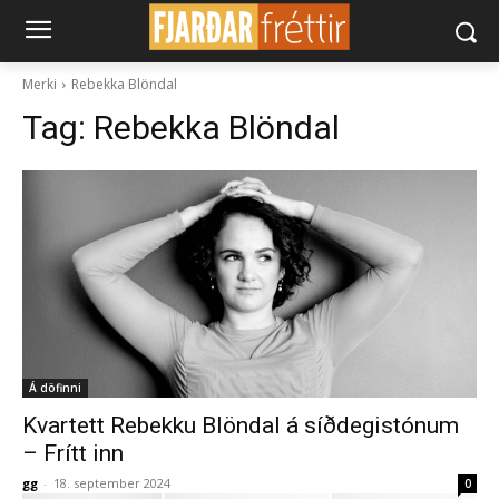
Merki
Rebekka Blöndal
Tag:
Rebekka Blöndal
Á döfinni
Kvartett Rebekku Blöndal á síðdegistónum
– Frítt inn
gg
-
18. september 2024
0