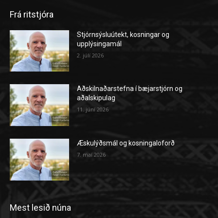
Frá ritstjóra
Stjórnsýsluútekt, kosningar og
upplýsingamál
2. júlí 2026
Aðskilnaðarstefna í bæjarstjórn og
aðalskipulag
11. júní 2026
Æskulýðsmál og kosningaloforð
7. maí 2026
Mest lesið núna