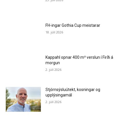
FH-ingar Gothia Cup meistarar
18. júlí 2026
Kappahl opnar 400 m² verslun í Firði á
morgun
2. júlí 2026
Stjórnsýsluútekt, kosningar og
upplýsingamál
2. júlí 2026