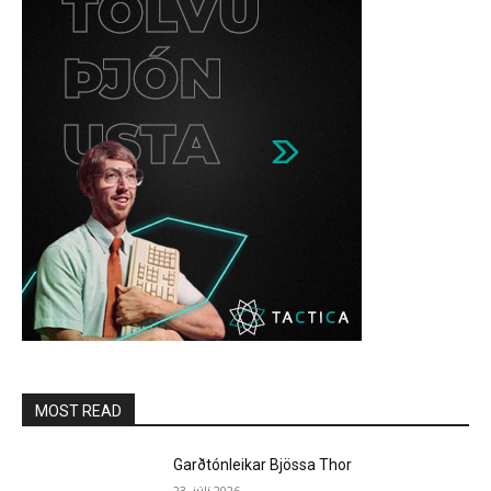
MOST READ
Garðtónleikar Bjössa Thor
23. júlí 2026