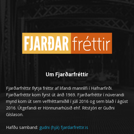
Um Fjarðarfréttir
Fjarðarfréttir flytja fréttir af lifandi mannlífi í Hafnarfirði.
Fjarðarfréttir kom fyrst út árið 1969. Fjarðarfréttir í núverandi
mynd kom út sem veffréttamiðill í júlí 2016 og sem blað í ágúst
2016. Útgefandi er Hönnunarhúsið ehf. Ritstjóri er Guðni
Gíslason.
Hafðu samband:
gudni (hjá) fjardarfrettir.is