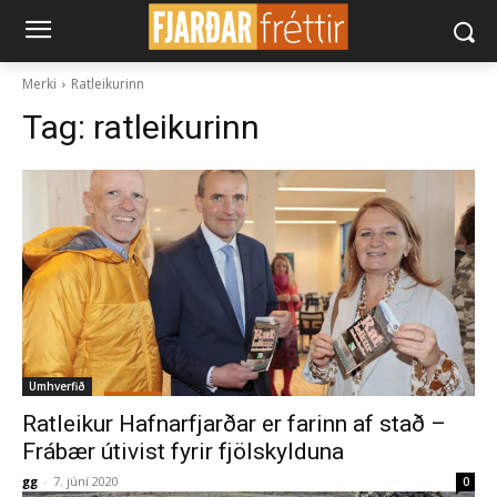
Merki
Ratleikurinn
Tag:
ratleikurinn
Umhverfið
Ratleikur Hafnarfjarðar er farinn af stað –
Frábær útivist fyrir fjölskylduna
gg
-
7. júní 2020
0