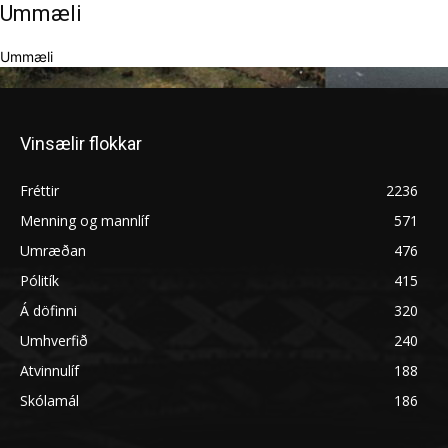
Ummæli
Ummæli
Vinsælir flokkar
Fréttir
2236
Menning og mannlíf
571
Umræðan
476
Pólitík
415
Á döfinni
320
Umhverfið
240
Atvinnulíf
188
Skólamál
186