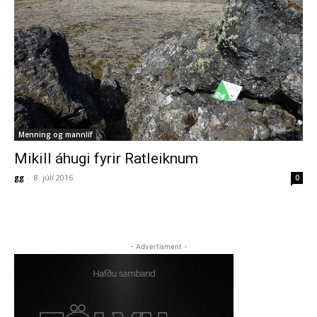
Menning og mannlíf
Mikill áhugi fyrir Ratleiknum
gg
-
8. júlí 2016
0
- Advertisment -