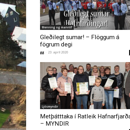
Menning og mannlíf
Gleðilegt sumar! – Flöggum á
fögrum degi
gg
-
23. apríl 2020
Ljósmyndir
Metþátttaka í Ratleik Hafnarfjarð
– MYNDIR