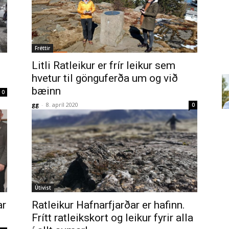
Fréttir
Litli Ratleikur er frír leikur sem
hvetur til gönguferða um og við
bæinn
0
gg
-
8. apríl 2020
0
Útivist
ar
Ratleikur Hafnarfjarðar er hafinn.
Frítt ratleikskort og leikur fyrir alla