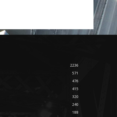
2236
571
476
415
320
240
188