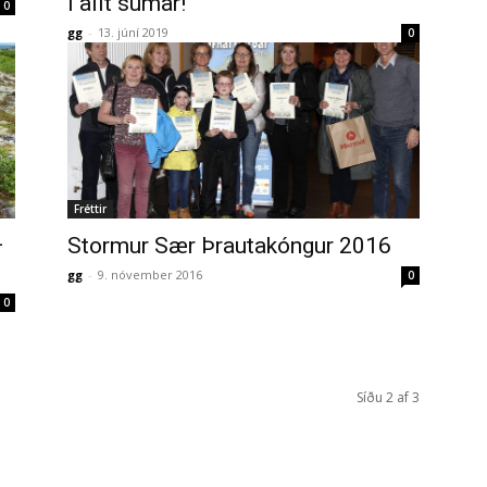
í allt sumar!
0
gg
-
13. júní 2019
0
Fréttir
–
Stormur Sær Þrautakóngur 2016
gg
-
9. nóvember 2016
0
0
Síðu 2 af 3