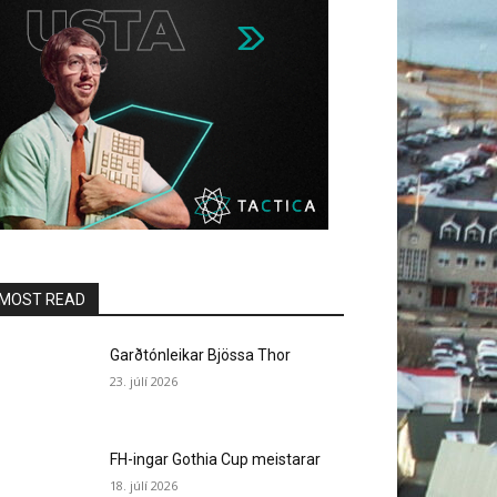
MOST READ
Garðtónleikar Bjössa Thor
23. júlí 2026
FH-ingar Gothia Cup meistarar
18. júlí 2026