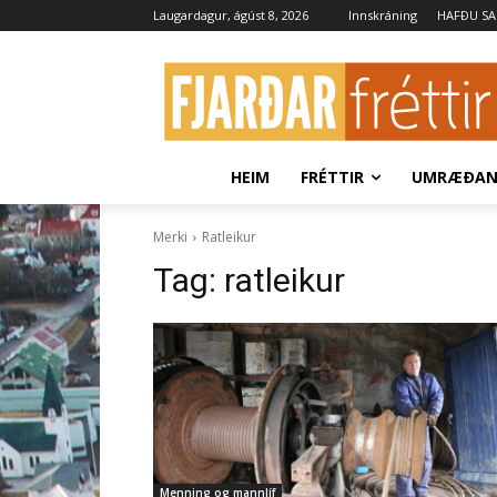
Laugardagur, ágúst 8, 2026
Innskráning
HAFÐU S
HEIM
FRÉTTIR
UMRÆÐA
Merki
Ratleikur
Tag:
ratleikur
Menning og mannlíf