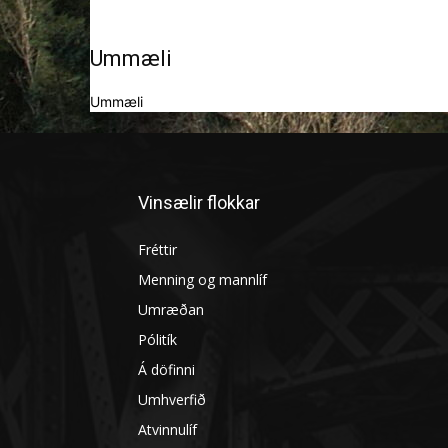
Ummæli
Ummæli
Vinsælir flokkar
Fréttir
Menning og mannlíf
Umræðan
Pólitík
Á döfinni
Umhverfið
Atvinnulíf