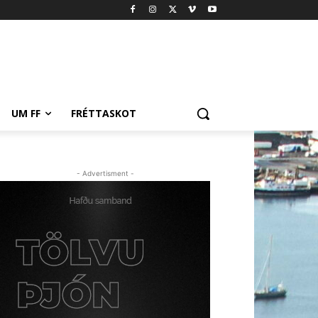
UM FF
FRÉTTASKOT
- Advertisment -