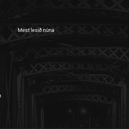
Mest lesið núna
n
ð