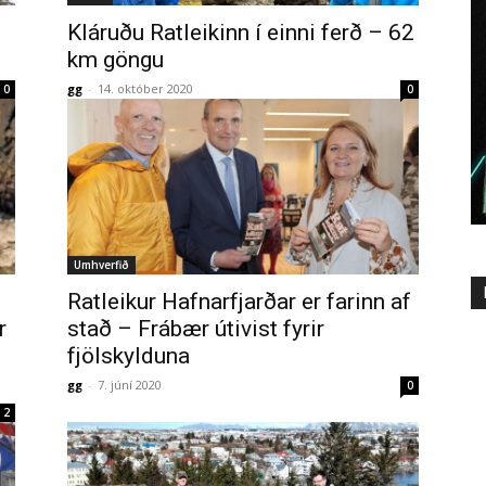
Kláruðu Ratleikinn í einni ferð – 62
km göngu
gg
-
14. október 2020
0
0
Umhverfið
Ratleikur Hafnarfjarðar er farinn af
r
stað – Frábær útivist fyrir
fjölskylduna
gg
-
7. júní 2020
0
2