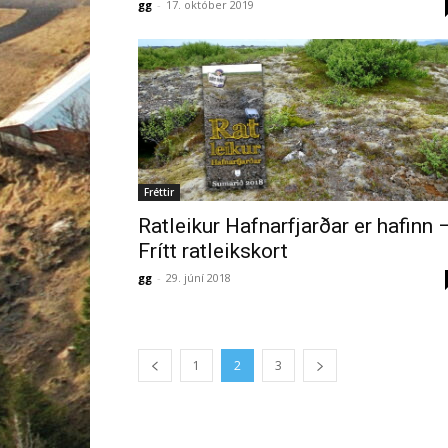
gg
-
17. október 2019
Fréttir
Ratleikur Hafnarfjarðar er hafinn 
Frítt ratleikskort
gg
-
29. júní 2018
1
2
3