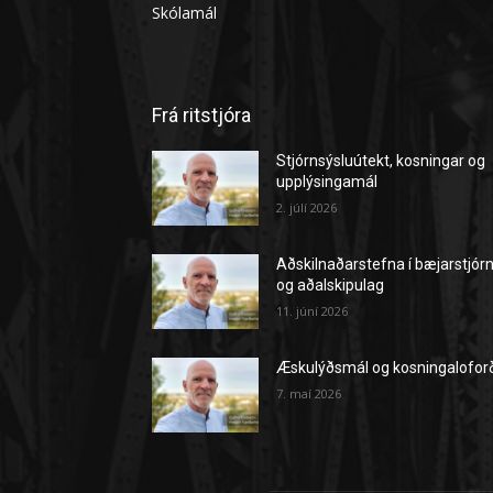
Skólamál
Frá ritstjóra
Stjórnsýsluútekt, kosningar og
upplýsingamál
2. júlí 2026
Aðskilnaðarstefna í bæjarstjór
og aðalskipulag
11. júní 2026
Æskulýðsmál og kosningalofor
7. maí 2026