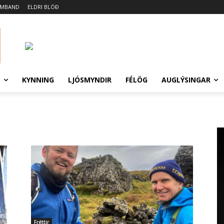
AMBAND
ELDRI BLÖÐ
N
KYNNING
LJÓSMYNDIR
FÉLÖG
AUGLÝSINGAR
Fréttir