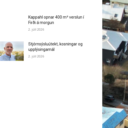
Kappahl opnar 400 m² verslun í
Firði á morgun
2. júlí 2026
Stjórnsýsluútekt, kosningar og
upplýsingamál
2. júlí 2026