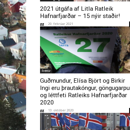
2021 útgáfa af Litla Ratleik
Hafnarfjarðar – 15 nýir staðir!
gg
-
20. febrúar 2021
Fréttir
Guðmundur, Elísa Björt og Birkir
Ingi eru þrautakóngur, göngugarpu
og léttfeti Ratleiks Hafnarfjarðar
2020
gg
-
13. október 2020