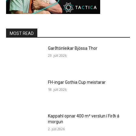
MOST READ
Garðtónleikar Bjössa Thor
23. júlí 2026
FH-ingar Gothia Cup meistarar
18. júlí 2026
Kappahl opnar 400 m² verslun í Firði á
morgun
2. júlí 2026