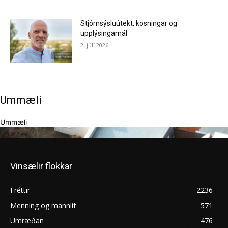
Stjórnsýsluútekt, kosningar og
upplýsingamál
2. júlí 2026
Ummæli
Ummæli
Vinsælir flokkar
Fréttir
2236
Menning og mannlíf
571
Umræðan
476