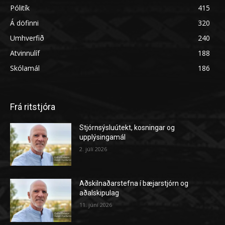
Pólitík
415
Á döfinni
320
Umhverfið
240
Atvinnulíf
188
Skólamál
186
Frá ritstjóra
Stjórnsýsluútekt, kosningar og
upplýsingamál
2. júlí 2026
Aðskilnaðarstefna í bæjarstjórn og
aðalskipulag
11. júní 2026