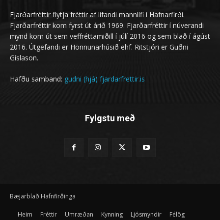
Fjarðarfréttir flytja fréttir af lifandi mannlífi í Hafnarfirði.
Fjarðarfréttir kom fyrst út árið 1969. Fjarðarfréttir í núverandi
mynd kom út sem veffréttamiðill í júlí 2016 og sem blað í ágúst
2016. Útgefandi er Hönnunarhúsið ehf. Ritstjóri er Guðni
Gíslason.
Hafðu samband:
gudni (hjá) fjardarfrettir.is
Fylgstu með
Bæjarblað Hafnfirðinga
Heim
Fréttir
Umræðan
Kynning
Ljósmyndir
Félög