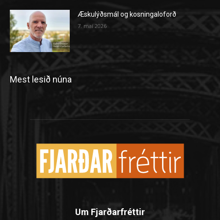
Æskulýðsmál og kosningaloforð
7. maí 2026
Mest lesið núna
Um Fjarðarfréttir