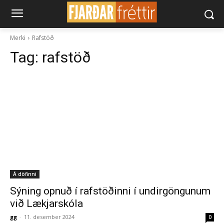
Merki
Rafstöð
Tag:
rafstöð
Á döfinni
Sýning opnuð í rafstöðinni í undirgöngunum
við Lækjarskóla
gg
-
11. desember 2024
0