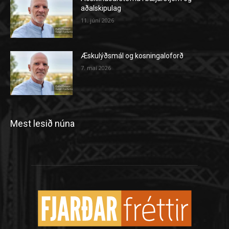
aðalskipulag
11. júní 2026
Æskulýðsmál og kosningaloforð
7. maí 2026
Mest lesið núna