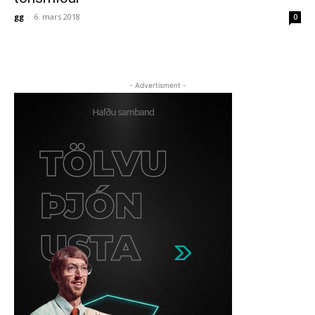
gg
-
6. mars 2018
0
- Advertisment -