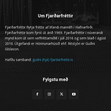
Um Fjarðarfréttir
Fjarðarfréttir flytja fréttir af lifandi mannlífi í Hafnarfirði.
Fjarðarfréttir kom fyrst út árið 1969. Fjarðarfréttir í núverandi
mynd kom út sem veffréttamiðill í júlí 2016 og sem blað í ágúst
2016. Útgefandi er Hönnunarhúsið ehf. Ritstjóri er Guðni
Gíslason.
Hafðu samband:
gudni (hjá) fjardarfrettir.is
Fylgstu með