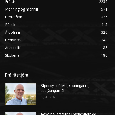
Fréttir
2236
Menning og mannlíf
571
Umræðan
476
Pólitík
415
Á döfinni
320
Umhverfið
240
Atvinnulíf
188
Skólamál
186
Frá ritstjóra
Stjórnsýsluútekt, kosningar og
upplýsingamál
2. júlí 2026
Aðskilnaðarstefna í bæjarstjórn og