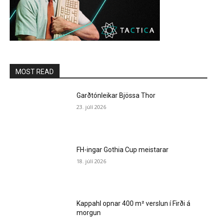
MOST READ
Garðtónleikar Bjössa Thor
23. júlí 2026
FH-ingar Gothia Cup meistarar
18. júlí 2026
Kappahl opnar 400 m² verslun í Firði á
morgun