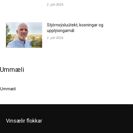
2. júlí 2026
Stjórnsýsluútekt, kosningar og
upplýsingamál
2. júlí 2026
Ummæli
Ummæli
Vinsælir flokkar