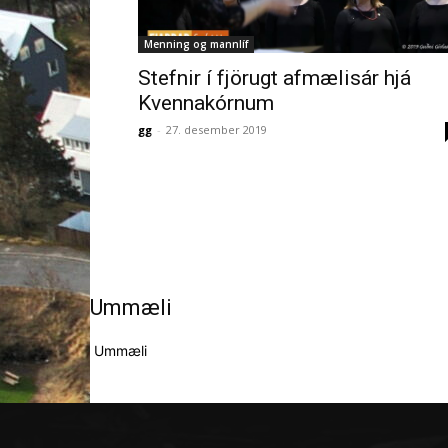
Menning og mannlíf
Stefnir í fjörugt afmælisár hjá
Kvennakórnum
gg
-
27. desember 2019
Ummæli
Ummæli