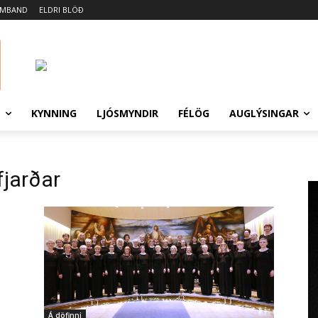
AMBAND
ELDRI BLÖÐ
N
KYNNING
LJÓSMYNDIR
FÉLÖG
AUGLÝSINGAR
jarðar
Á döfinni