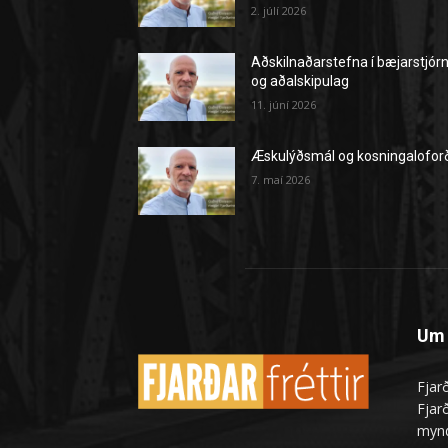
2. júlí 2026
Aðskilnaðarstefna í bæjarstjór
og aðalskipulag
11. júní 2026
Æskulýðsmál og kosningalofor
7. maí 2026
Um 
Fjarð
Fjarð
mynd