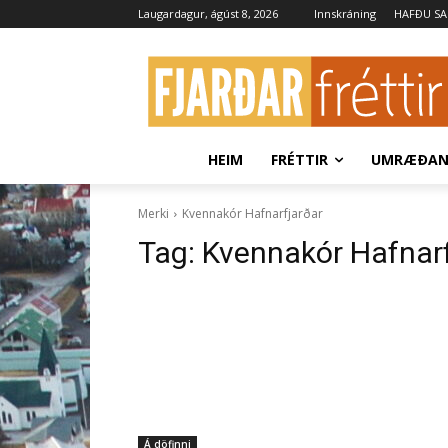
Laugardagur, ágúst 8, 2026
Innskráning
HAFÐU S
HEIM
FRÉTTIR
UMRÆÐA
Merki
Kvennakór Hafnarfjarðar
Tag:
Kvennakór Hafnarf
Á döfinni