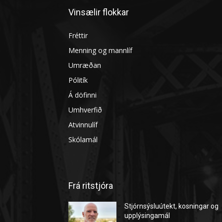
Vinsælir flokkar
Fréttir
Menning og mannlíf
Umræðan
Pólitík
Á döfinni
Umhverfið
Atvinnulíf
Skólamál
Frá ritstjóra
Stjórnsýsluútekt, kosningar og
upplýsingamál