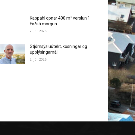
Kappahl opnar 400 m² verslun í
Firði á morgun
2. júlí 2026
Stjórnsýsluútekt, kosningar og
upplýsingamál
2. júlí 2026