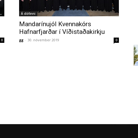
Á döfinni
Mandarínujól Kvennakórs
Hafnarfjarðar í Víðistaðakirkju
gg
-
30. nóvember 2019
0
0