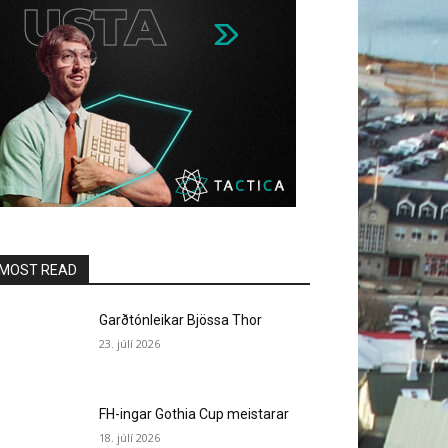
MOST READ
Garðtónleikar Bjössa Thor
23. júlí 2026
FH-ingar Gothia Cup meistarar
18. júlí 2026