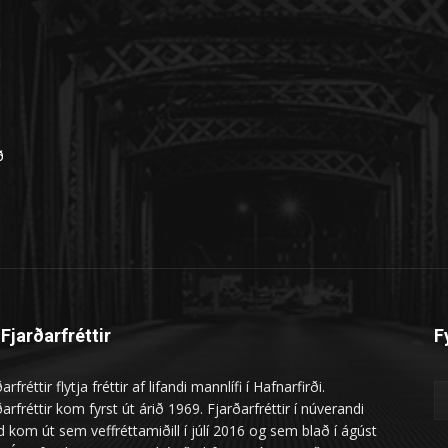
n
ð
Fjarðarfréttir
F
arfréttir flytja fréttir af lifandi mannlífi í Hafnarfirði.
arfréttir kom fyrst út árið 1969. Fjarðarfréttir í núverandi
 kom út sem veffréttamiðill í júlí 2016 og sem blað í ágúst