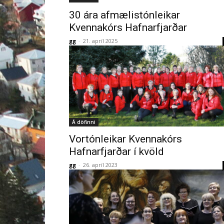
30 ára afmælistónleikar
Kvennakórs Hafnarfjarðar
gg
-
21. apríl 2025
Á döfinni
Vortónleikar Kvennakórs
Hafnarfjarðar í kvöld
gg
-
26. apríl 2023