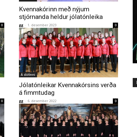
Kvennakórinn með nýjum
stjórnanda heldur jólatónleika
gg
-
1. desember 2023
0
0
Á döfinni
Jólatónleikar Kvennakórsins verða
á fimmtudag
gg
-
6. desember 2022
0
0