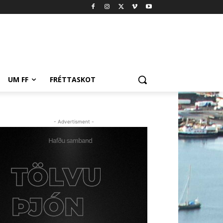
UM FF
FRÉTTASKOT
- Advertisment -