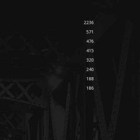
2236
571
476
415
320
240
188
186