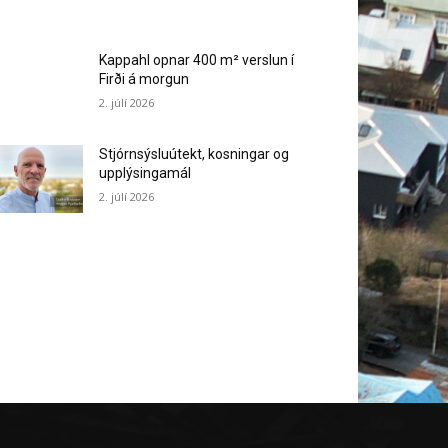
Kappahl opnar 400 m² verslun í
Firði á morgun
2. júlí 2026
Stjórnsýsluútekt, kosningar og
upplýsingamál
2. júlí 2026