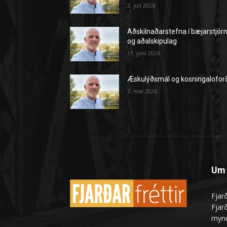
2. júlí 2026
Aðskilnaðarstefna í bæjarstjór
og aðalskipulag
11. júní 2026
Æskulýðsmál og kosningalofor
7. maí 2026
Um 
Fjarð
Fjarð
mynd