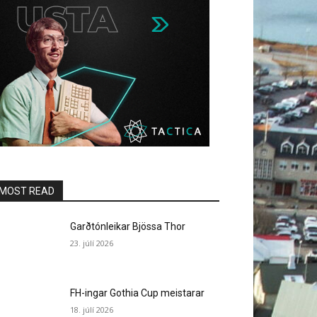
MOST READ
Garðtónleikar Bjössa Thor
23. júlí 2026
FH-ingar Gothia Cup meistarar
18. júlí 2026