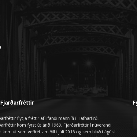
n
ð
Fjarðarfréttir
F
arfréttir flytja fréttir af lifandi mannlífi í Hafnarfirði.
arfréttir kom fyrst út árið 1969. Fjarðarfréttir í núverandi
 kom út sem veffréttamiðill í júlí 2016 og sem blað í ágúst