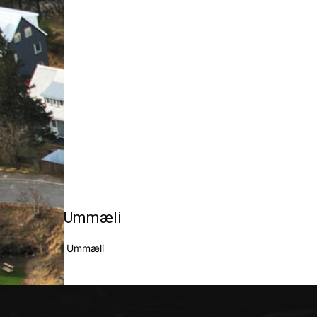
Ummæli
Ummæli