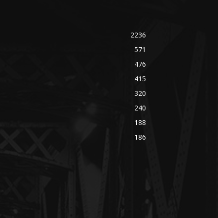
2236
571
476
415
320
240
188
186