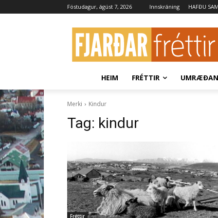
Föstudagur, ágúst 7, 2026
Innskráning
HAFÐU SA
HEIM
FRÉTTIR
UMRÆÐA
Merki
Kindur
Tag:
kindur
Fréttir