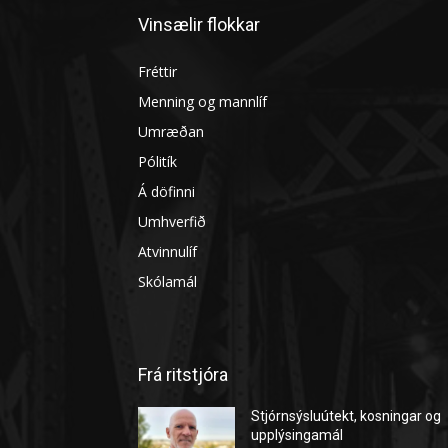
Vinsælir flokkar
Fréttir
Menning og mannlíf
Umræðan
Pólitík
Á döfinni
Umhverfið
Atvinnulíf
Skólamál
Frá ritstjóra
Stjórnsýsluútekt, kosningar og
upplýsingamál