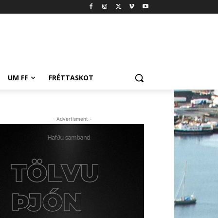
UM FF
FRÉTTASKOT
- Advertisment -