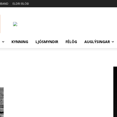
MBAND
ELDRI BLÖÐ
N
KYNNING
LJÓSMYNDIR
FÉLÖG
AUGLÝSINGAR