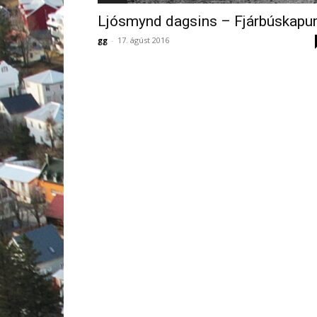
Ljósmynd dagsins – Fjárbúskapu
gg
-
17. ágúst 2016