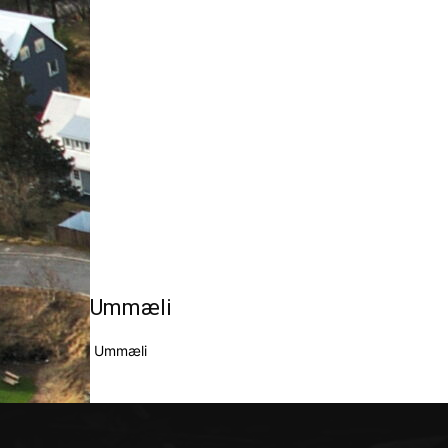
Ummæli
Ummæli