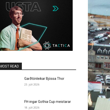
MOST READ
Garðtónleikar Bjössa Thor
23. júlí 2026
FH-ingar Gothia Cup meistarar
18. júlí 2026