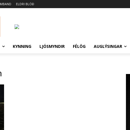
AMBAND
ELDRI BLÖÐ
N
KYNNING
LJÓSMYNDIR
FÉLÖG
AUGLÝSINGAR
n