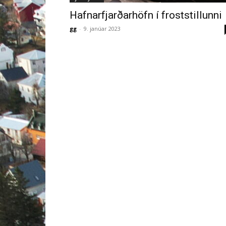
Hafnarfjarðarhöfn í froststillunni
gg
-
9. janúar 2023