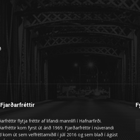
n
ð
Fjarðarfréttir
F
arfréttir flytja fréttir af lifandi mannlífi í Hafnarfirði.
arfréttir kom fyrst út árið 1969. Fjarðarfréttir í núverandi
 kom út sem veffréttamiðill í júlí 2016 og sem blað í ágúst