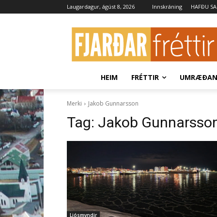
Laugardagur, ágúst 8, 2026
Innskráning
HAFÐU S
HEIM
FRÉTTIR
UMRÆÐA
Merki
Jakob Gunnarsson
Tag:
Jakob Gunnarsso
Ljósmyndir