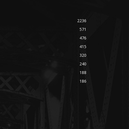
2236
571
476
415
320
240
188
186