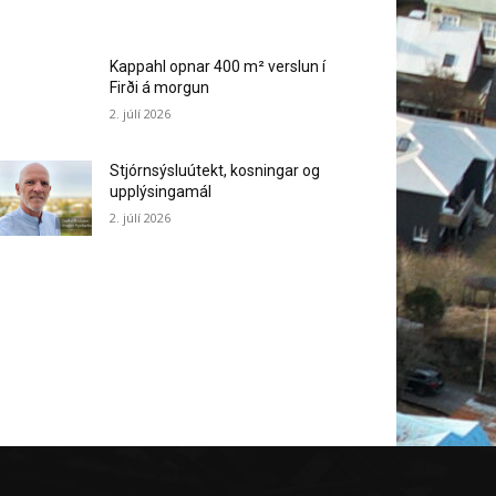
Kappahl opnar 400 m² verslun í
Firði á morgun
2. júlí 2026
Stjórnsýsluútekt, kosningar og
upplýsingamál
2. júlí 2026