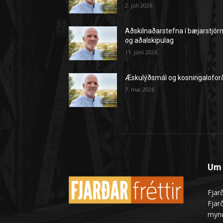
2. júlí 2026
Aðskilnaðarstefna í bæjarstjór
og aðalskipulag
11. júní 2026
Æskulýðsmál og kosningalofor
7. maí 2026
Um 
Fjarð
Fjarð
mynd