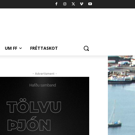
UM FF
FRÉTTASKOT
- Advertisment -