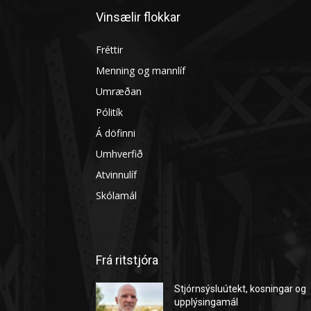
Vinsælir flokkar
Fréttir
Menning og mannlíf
Umræðan
Pólitík
Á döfinni
Umhverfið
Atvinnulíf
Skólamál
Frá ritstjóra
Stjórnsýsluútekt, kosningar og
upplýsingamál