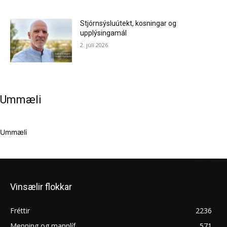
Stjórnsýsluútekt, kosningar og
upplýsingamál
2. júlí 2026
Ummæli
Ummæli
Vinsælir flokkar
Fréttir
2236
Menning og mannlíf
571