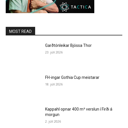
MOST READ
Garðtónleikar Bjössa Thor
23. júlí 2026
FH-ingar Gothia Cup meistarar
18. júlí 2026
Kappahl opnar 400 m² verslun í Firði á
morgun
2. júlí 2026