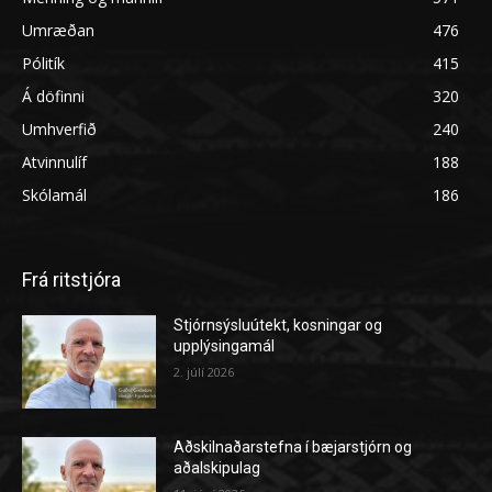
Umræðan
476
Pólitík
415
Á döfinni
320
Umhverfið
240
Atvinnulíf
188
Skólamál
186
Frá ritstjóra
Stjórnsýsluútekt, kosningar og
upplýsingamál
2. júlí 2026
Aðskilnaðarstefna í bæjarstjórn og
aðalskipulag