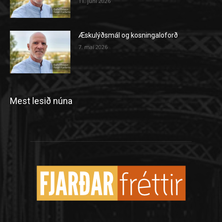
11. júní 2026
Æskulýðsmál og kosningaloforð
7. maí 2026
Mest lesið núna