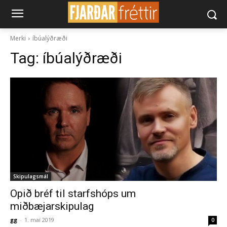
Merki
íbúalýðræði
Tag:
íbúalýðræði
Skipulagsmál
Opið bréf til starfshóps um
miðbæjarskipulag
gg
-
1. maí 2019
0