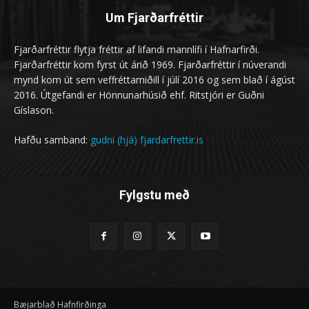
Um Fjarðarfréttir
Fjarðarfréttir flytja fréttir af lifandi mannlífi í Hafnarfirði.
Fjarðarfréttir kom fyrst út árið 1969. Fjarðarfréttir í núverandi
mynd kom út sem veffréttamiðill í júlí 2016 og sem blað í ágúst
2016. Útgefandi er Hönnunarhúsið ehf. Ritstjóri er Guðni
Gíslason.
Hafðu samband:
gudni (hjá) fjardarfrettir.is
Fylgstu með
Bæjarblað Hafnfirðinga