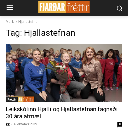
Merki
Hjallastefnan
Tag:
Hjallastefnan
Fréttir
Leikskólinn Hjalli og Hjallastefnan fagnaði
30 ára afmæli
gg
-
4. október 2019
0