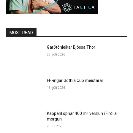
MOST READ
Garðtónleikar Bjössa Thor
23. júlí 2026
FH-ingar Gothia Cup meistarar
18. júlí 2026
Kappahl opnar 400 m² verslun í Firði á
morgun
2. júlí 2026