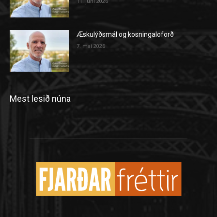
11. júní 2026
Æskulýðsmál og kosningaloforð
7. maí 2026
Mest lesið núna