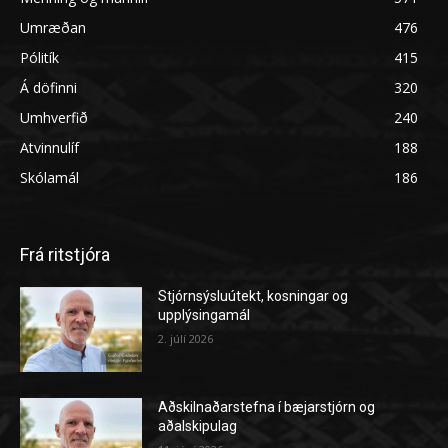
Umræðan
476
Pólitík
415
Á döfinni
320
Umhverfið
240
Atvinnulíf
188
Skólamál
186
Frá ritstjóra
Stjórnsýsluútekt, kosningar og
upplýsingamál
2. júlí 2026
Aðskilnaðarstefna í bæjarstjórn og
aðalskipulag