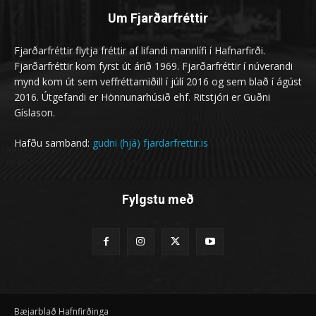
Um Fjarðarfréttir
Fjarðarfréttir flytja fréttir af lifandi mannlífi í Hafnarfirði.
Fjarðarfréttir kom fyrst út árið 1969. Fjarðarfréttir í núverandi
mynd kom út sem veffréttamiðill í júlí 2016 og sem blað í ágúst
2016. Útgefandi er Hönnunarhúsið ehf. Ritstjóri er Guðni
Gíslason.
Hafðu samband:
gudni (hjá) fjardarfrettir.is
Fylgstu með
Bæjarblað Hafnfirðinga