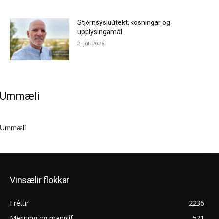
Stjórnsýsluútekt, kosningar og
upplýsingamál
2. júlí 2026
Ummæli
Ummæli
Vinsælir flokkar
Fréttir
2236
Menning og mannlíf
571