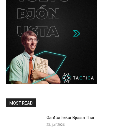
MOST READ
Garðtónleikar Bjössa Thor
23. júlí 2026