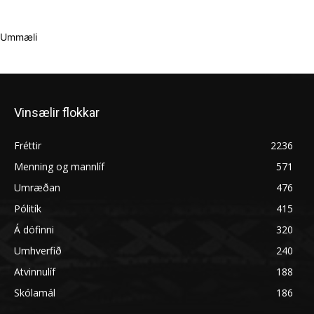
Ummæli
Vinsælir flokkar
Fréttir
2236
Menning og mannlíf
571
Umræðan
476
Pólitík
415
Á döfinni
320
Umhverfið
240
Atvinnulíf
188
Skólamál
186