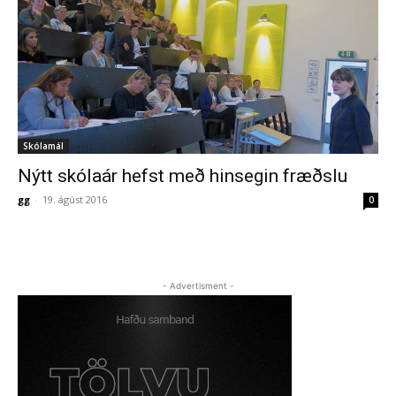
Skólamál
Nýtt skólaár hefst með hinsegin fræðslu
gg
-
19. ágúst 2016
0
- Advertisment -