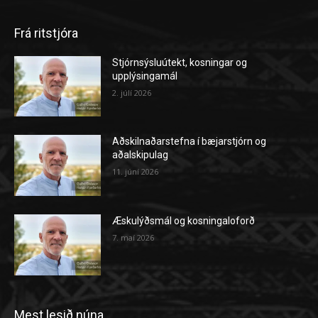
Frá ritstjóra
Stjórnsýsluútekt, kosningar og
upplýsingamál
2. júlí 2026
Aðskilnaðarstefna í bæjarstjórn og
aðalskipulag
11. júní 2026
Æskulýðsmál og kosningaloforð
7. maí 2026
Mest lesið núna