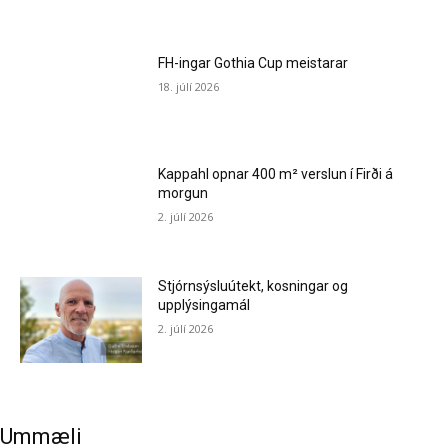
FH-ingar Gothia Cup meistarar
18. júlí 2026
Kappahl opnar 400 m² verslun í Firði á
morgun
2. júlí 2026
Stjórnsýsluútekt, kosningar og
upplýsingamál
2. júlí 2026
Ummæli