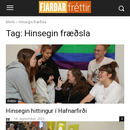
Merki
Hinsegin fræðsla
Tag:
Hinsegin fræðsla
Fréttir
Hinsegin hittingur í Hafnarfirði
gg
-
14. september 2023
0