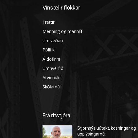
Vinsælir flokkar
Fréttir
Menning og mannlíf
Umræðan
Pólitík
Á döfinni
Umhverfið
Atvinnulíf
Skólamál
Frá ritstjóra
Stjórnsýsluútekt, kosningar og
upplýsingamál