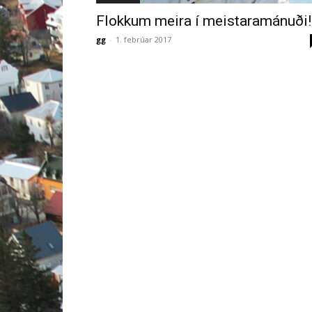
Flokkum meira í meistaramánuði!
gg
-
1. febrúar 2017