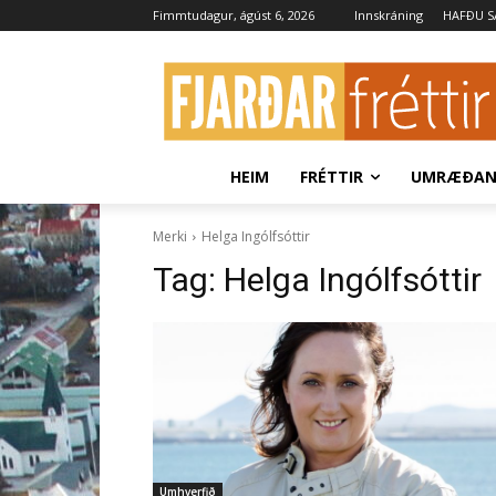
Fimmtudagur, ágúst 6, 2026
Innskráning
HAFÐU 
HEIM
FRÉTTIR
UMRÆÐA
Merki
Helga Ingólfsóttir
Tag:
Helga Ingólfsóttir
Umhverfið