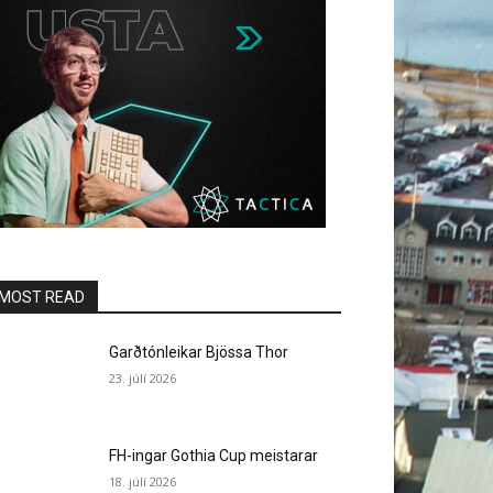
MOST READ
Garðtónleikar Bjössa Thor
23. júlí 2026
FH-ingar Gothia Cup meistarar
18. júlí 2026