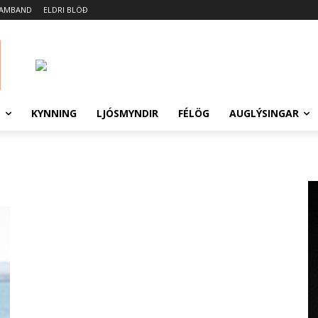
SAMBAND
ELDRI BLÖÐ
N
KYNNING
LJÓSMYNDIR
FÉLÖG
AUGLÝSINGAR