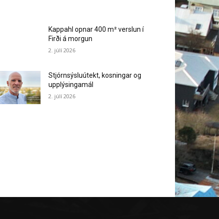
Kappahl opnar 400 m² verslun í
Firði á morgun
2. júlí 2026
Stjórnsýsluútekt, kosningar og
upplýsingamál
2. júlí 2026