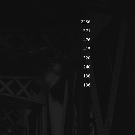
2236
571
476
415
320
240
188
186