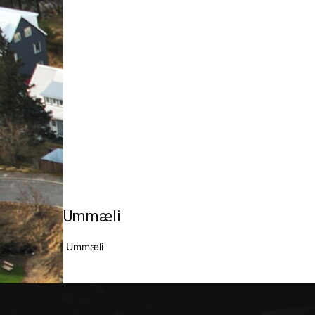
Ummæli
Ummæli