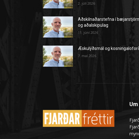
2. júlí 2026
Aðskilnaðarstefna í bæjarstjór
og aðalskipulag
11. júní 2026
Æskulýðsmál og kosningalofor
7. maí 2026
Um 
Fjarð
Fjarð
mynd