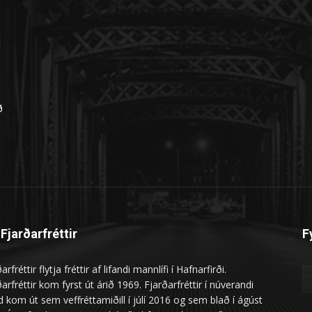
n
ð
Fjarðarfréttir
F
arfréttir flytja fréttir af lifandi mannlífi í Hafnarfirði.
arfréttir kom fyrst út árið 1969. Fjarðarfréttir í núverandi
 kom út sem veffréttamiðill í júlí 2016 og sem blað í ágúst