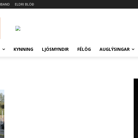
MBAND
ELDRI BLÖÐ
N
KYNNING
LJÓSMYNDIR
FÉLÖG
AUGLÝSINGAR