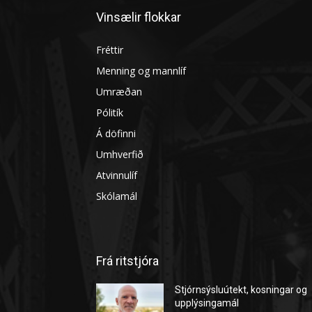
Vinsælir flokkar
Fréttir
Menning og mannlíf
Umræðan
Pólitík
Á döfinni
Umhverfið
Atvinnulíf
Skólamál
Frá ritstjóra
Stjórnsýsluútekt, kosningar og
upplýsingamál