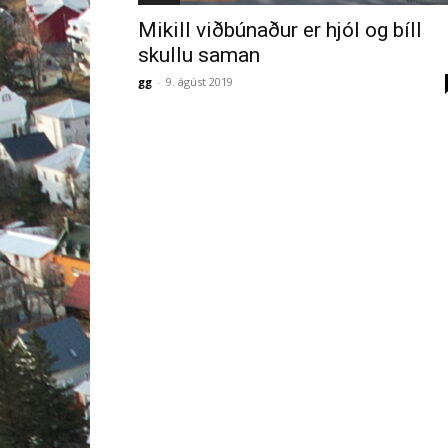
Mikill viðbúnaður er hjól og bíll
skullu saman
gg
-
9. ágúst 2019