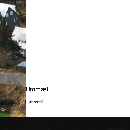
Ummæli
Ummæli