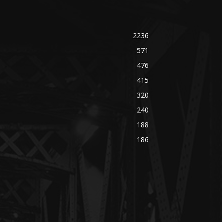
2236
571
476
415
320
240
188
186