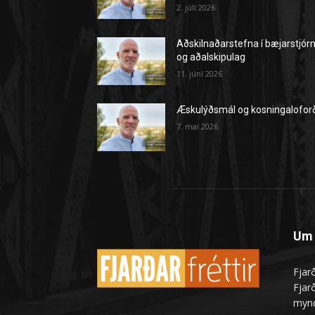
2. júlí 2026
Aðskilnaðarstefna í bæjarstjór
og aðalskipulag
11. júní 2026
Æskulýðsmál og kosningalofor
7. maí 2026
Um 
Fjarð
Fjarð
mynd