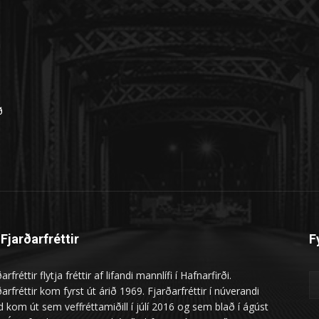
n
ð
Fjarðarfréttir
F
arfréttir flytja fréttir af lifandi mannlífi í Hafnarfirði.
arfréttir kom fyrst út árið 1969. Fjarðarfréttir í núverandi
 kom út sem veffréttamiðill í júlí 2016 og sem blað í ágúst