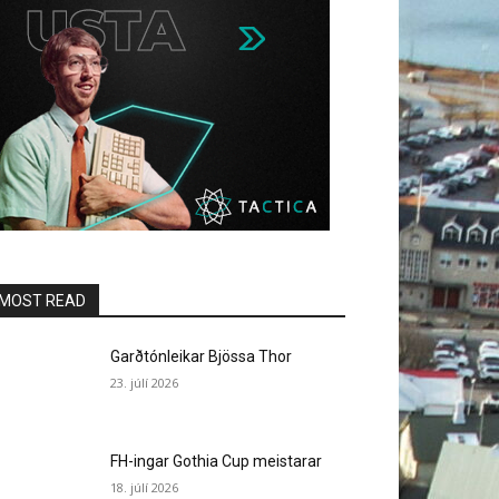
MOST READ
Garðtónleikar Bjössa Thor
23. júlí 2026
FH-ingar Gothia Cup meistarar
18. júlí 2026