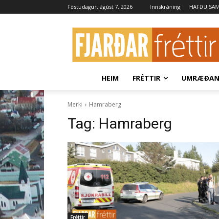
Föstudagur, ágúst 7, 2026
Innskráning
HAFÐU SA
HEIM
FRÉTTIR
UMRÆÐA
Merki
Hamraberg
Tag:
Hamraberg
Fréttir