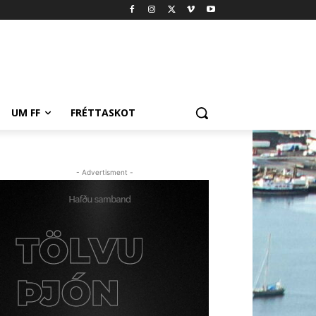
UM FF
FRÉTTASKOT
- Advertisment -