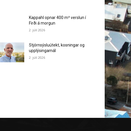
Kappahl opnar 400 m² verslun í
Firði á morgun
2. júlí 2026
Stjórnsýsluútekt, kosningar og
upplýsingamál
2. júlí 2026