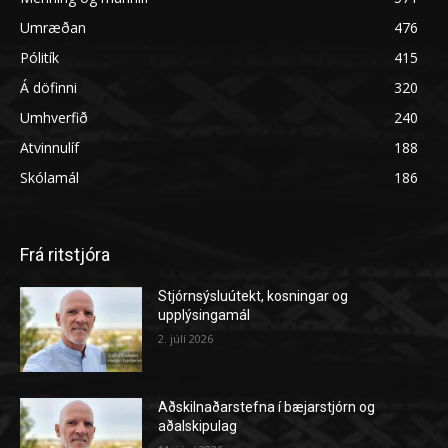
Umræðan
476
Pólitík
415
Á döfinni
320
Umhverfið
240
Atvinnulíf
188
Skólamál
186
Frá ritstjóra
Stjórnsýsluútekt, kosningar og
upplýsingamál
2. júlí 2026
Aðskilnaðarstefna í bæjarstjórn og
aðalskipulag