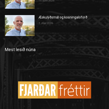
11. júní 2026
Æskulýðsmál og kosningaloforð
7. maí 2026
Mest lesið núna