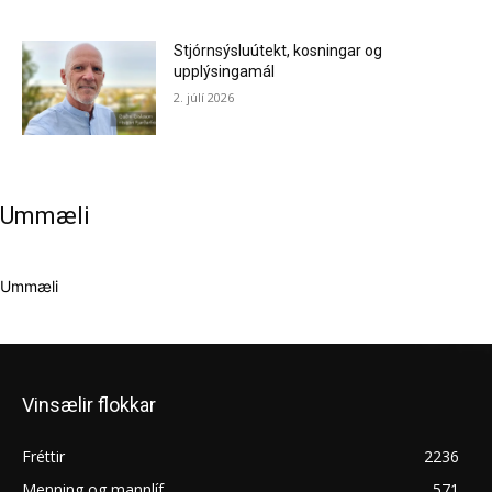
Stjórnsýsluútekt, kosningar og
upplýsingamál
2. júlí 2026
Ummæli
Ummæli
Vinsælir flokkar
Fréttir
2236
Menning og mannlíf
571