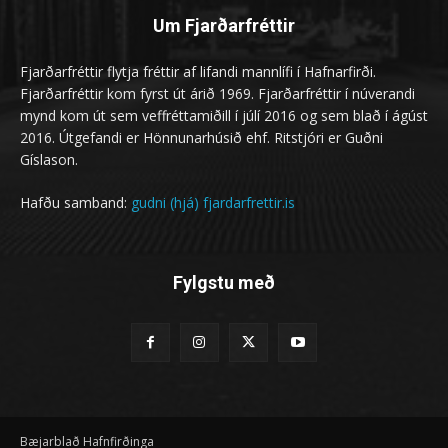
Um Fjarðarfréttir
Fjarðarfréttir flytja fréttir af lifandi mannlífi í Hafnarfirði.
Fjarðarfréttir kom fyrst út árið 1969. Fjarðarfréttir í núverandi
mynd kom út sem veffréttamiðill í júlí 2016 og sem blað í ágúst
2016. Útgefandi er Hönnunarhúsið ehf. Ritstjóri er Guðni
Gíslason.
Hafðu samband:
gudni (hjá) fjardarfrettir.is
Fylgstu með
Bæjarblað Hafnfirðinga