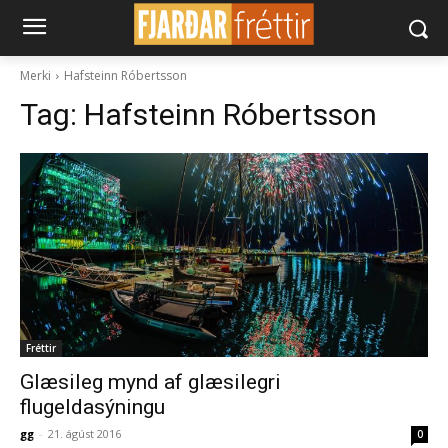
Merki
Hafsteinn Róbertsson
Tag:
Hafsteinn Róbertsson
Fréttir
Glæsileg mynd af glæsilegri
flugeldasýningu
gg
-
21. ágúst 2016
0