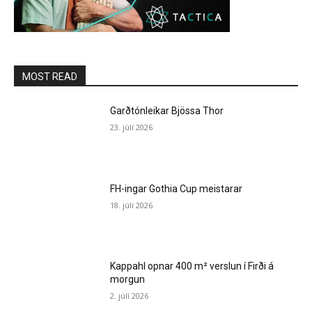
MOST READ
Garðtónleikar Bjössa Thor
23. júlí 2026
FH-ingar Gothia Cup meistarar
18. júlí 2026
Kappahl opnar 400 m² verslun í Firði á
morgun
2. júlí 2026