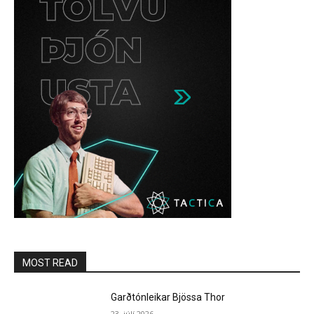
MOST READ
Garðtónleikar Bjössa Thor
23. júlí 2026