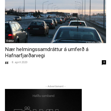
Fréttir
Nær helmingssamdráttur á umferð á
Hafnarfjarðarvegi
gg
-
8. apríl 2020
0
- Advertisment -