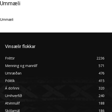
Ummæli
Ummæli
Vinsælir flokkar
Fréttir
2236
Menning og mannlíf
571
Umræðan
476
Pólitík
415
Á döfinni
320
Umhverfið
240
Atvinnulíf
188
Skólamál
186