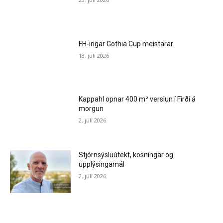
FH-ingar Gothia Cup meistarar
18. júlí 2026
Kappahl opnar 400 m² verslun í Firði á
morgun
2. júlí 2026
Stjórnsýsluútekt, kosningar og
upplýsingamál
2. júlí 2026