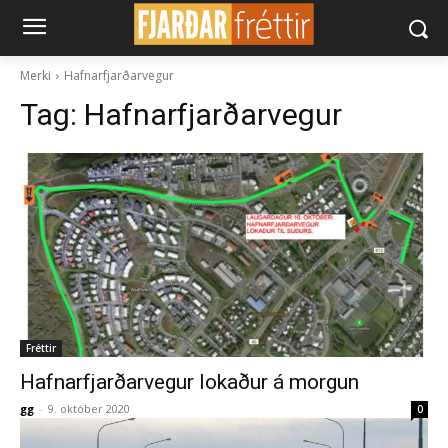
Merki
Hafnarfjarðarvegur
Tag:
Hafnarfjarðarvegur
Fréttir
Hafnarfjarðarvegur lokaður á morgun
gg
-
9. október 2020
0