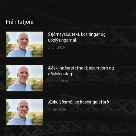
Frá ritstjóra
Stjórnsýsluútekt, kosningar og
upplýsingamál
2. júlí 2026
Aðskilnaðarstefna í bæjarstjórn og
aðalskipulag
11. júní 2026
Æskulýðsmál og kosningaloforð
7. maí 2026