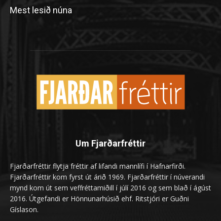
Mest lesið núna
Um Fjarðarfréttir
Fjarðarfréttir flytja fréttir af lifandi mannlífi í Hafnarfirði.
Fjarðarfréttir kom fyrst út árið 1969. Fjarðarfréttir í núverandi
mynd kom út sem veffréttamiðill í júlí 2016 og sem blað í ágúst
2016. Útgefandi er Hönnunarhúsið ehf. Ritstjóri er Guðni
Gíslason.