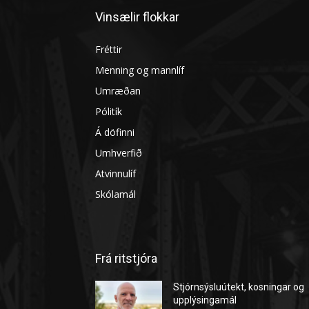
Vinsælir flokkar
Fréttir
Menning og mannlíf
Umræðan
Pólitík
Á döfinni
Umhverfið
Atvinnulíf
Skólamál
Frá ritstjóra
Stjórnsýsluútekt, kosningar og
upplýsingamál