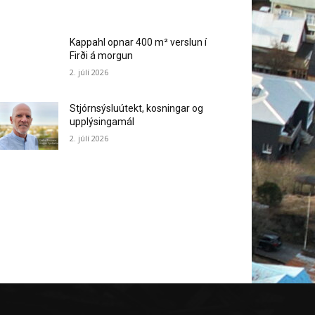
Kappahl opnar 400 m² verslun í
Firði á morgun
2. júlí 2026
Stjórnsýsluútekt, kosningar og
upplýsingamál
2. júlí 2026