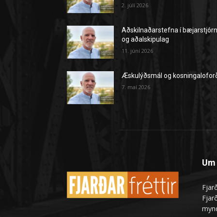
2. júlí 2026
Aðskilnaðarstefna í bæjarstjór
og aðalskipulag
11. júní 2026
Æskulýðsmál og kosningalofor
7. maí 2026
Um 
Fjarð
Fjarð
mynd