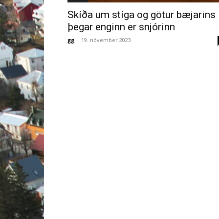
Skíða um stíga og götur bæjarins
þegar enginn er snjórinn
gg
-
19. nóvember 2023