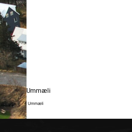
Ummæli
Ummæli