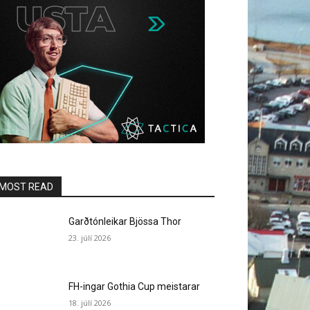
MOST READ
Garðtónleikar Bjössa Thor
23. júlí 2026
FH-ingar Gothia Cup meistarar
18. júlí 2026