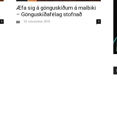
Æfa sig á gönguskíðum á malbiki
– Gönguskíðafélag stofnað
gg
-
14. nóvember 2019
0
0