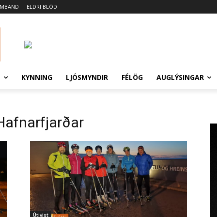
AMBAND
ELDRI BLÖÐ
N
KYNNING
LJÓSMYNDIR
FÉLÖG
AUGLÝSINGAR
afnarfjarðar
Útivist