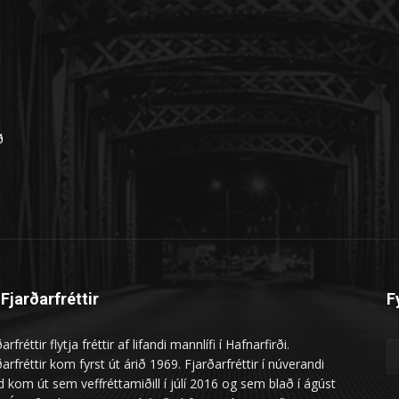
n
ð
Fjarðarfréttir
F
arfréttir flytja fréttir af lifandi mannlífi í Hafnarfirði.
arfréttir kom fyrst út árið 1969. Fjarðarfréttir í núverandi
 kom út sem veffréttamiðill í júlí 2016 og sem blað í ágúst