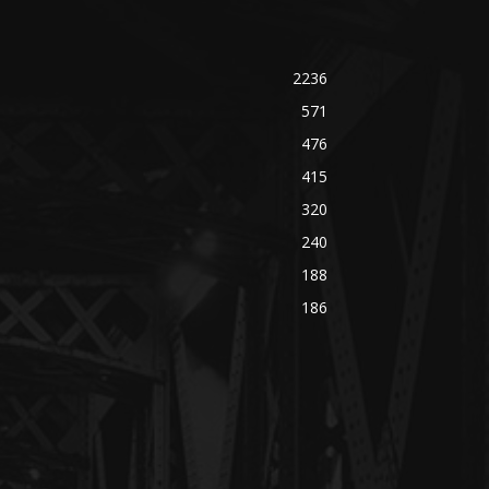
2236
571
476
415
320
240
188
186