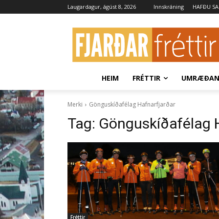
Laugardagur, ágúst 8, 2026
Innskráning
HAFÐU S
HEIM
FRÉTTIR
UMRÆÐA
Merki
Gönguskíðafélag Hafnarfjarðar
Tag:
Gönguskíðafélag H
Fréttir