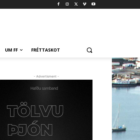
UM FF
FRÉTTASKOT
- Advertisment -