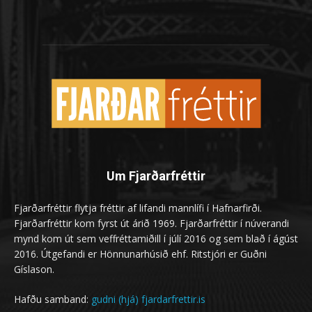
Um Fjarðarfréttir
Fjarðarfréttir flytja fréttir af lifandi mannlífi í Hafnarfirði.
Fjarðarfréttir kom fyrst út árið 1969. Fjarðarfréttir í núverandi
mynd kom út sem veffréttamiðill í júlí 2016 og sem blað í ágúst
2016. Útgefandi er Hönnunarhúsið ehf. Ritstjóri er Guðni
Gíslason.
Hafðu samband:
gudni (hjá) fjardarfrettir.is