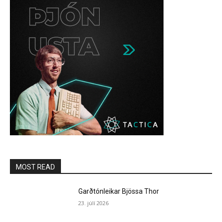
MOST READ
Garðtónleikar Bjössa Thor
23. júlí 2026