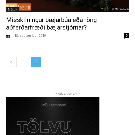
Fréttir
Misskilningur bæjarbúa eða röng
aðferðarfræði bæjarstjórnar?
gg
-
18. september 2019
0
1
2
- Advertisment -