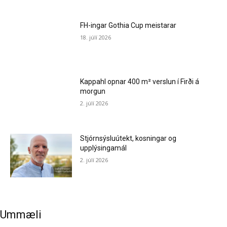
FH-ingar Gothia Cup meistarar
18. júlí 2026
Kappahl opnar 400 m² verslun í Firði á
morgun
2. júlí 2026
Stjórnsýsluútekt, kosningar og
upplýsingamál
2. júlí 2026
Ummæli