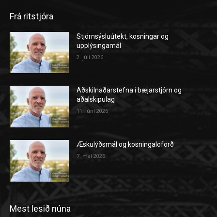
Frá ritstjóra
Stjórnsýsluútekt, kosningar og
upplýsingamál
2. júlí 2026
Aðskilnaðarstefna í bæjarstjórn og
aðalskipulag
11. júní 2026
Æskulýðsmál og kosningaloforð
7. maí 2026
Mest lesið núna