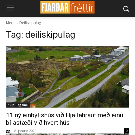
Merki
Deiliskipulag
Tag:
deiliskipulag
Skipulagsmál
11 ný einbýlishús við Hjallabraut með einu
bílastæði við hvert hús
gg
-
8. janúar 2020
0