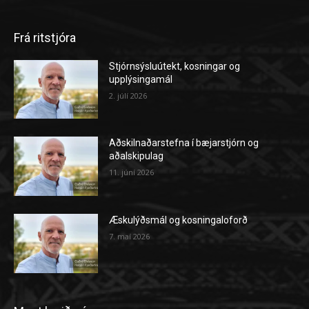
Frá ritstjóra
Stjórnsýsluútekt, kosningar og
upplýsingamál
2. júlí 2026
Aðskilnaðarstefna í bæjarstjórn og
aðalskipulag
11. júní 2026
Æskulýðsmál og kosningaloforð
7. maí 2026