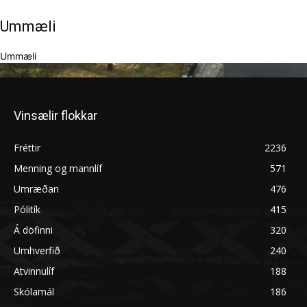
Ummæli
Ummæli
Vinsælir flokkar
Fréttir
2236
Menning og mannlíf
571
Umræðan
476
Pólitík
415
Á döfinni
320
Umhverfið
240
Atvinnulíf
188
Skólamál
186