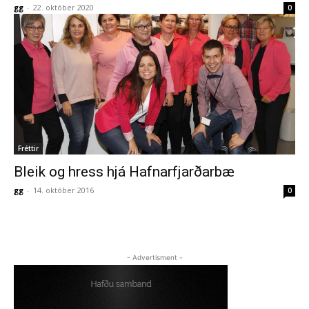
gg
-
22. október 2020
0
Fréttir
Bleik og hress hjá Hafnarfjarðarbæ
gg
-
14. október 2016
0
- Advertisment -