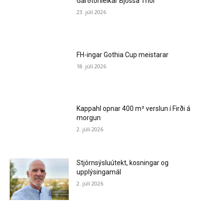
Garðtónleikar Bjössa Thor
23. júlí 2026
FH-ingar Gothia Cup meistarar
18. júlí 2026
Kappahl opnar 400 m² verslun í Firði á
morgun
2. júlí 2026
Stjórnsýsluútekt, kosningar og
upplýsingamál
2. júlí 2026