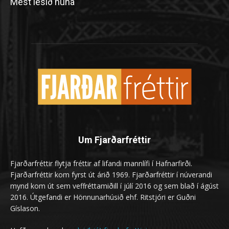
Mest lesið núna
Um Fjarðarfréttir
Fjarðarfréttir flytja fréttir af lifandi mannlífi í Hafnarfirði.
Fjarðarfréttir kom fyrst út árið 1969. Fjarðarfréttir í núverandi
mynd kom út sem veffréttamiðill í júlí 2016 og sem blað í ágúst
2016. Útgefandi er Hönnunarhúsið ehf. Ritstjóri er Guðni
Gíslason.