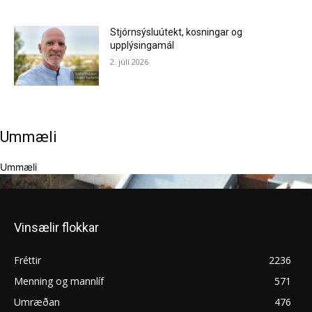
Stjórnsýsluútekt, kosningar og
upplýsingamál
2. júlí 2026
Ummæli
Ummæli
Vinsælir flokkar
Fréttir
2236
Menning og mannlíf
571
Umræðan
476