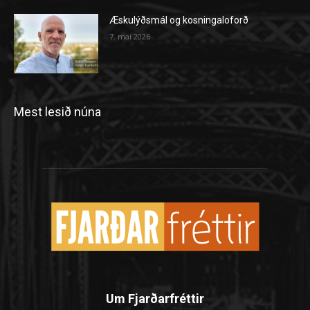
Æskulýðsmál og kosningaloforð
7. maí 2026
Mest lesið núna
Um Fjarðarfréttir