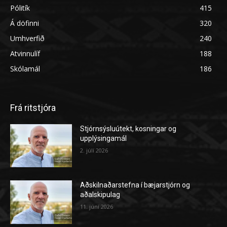
Pólitík
415
Á döfinni
320
Umhverfið
240
Atvinnulíf
188
Skólamál
186
Frá ritstjóra
Stjórnsýsluútekt, kosningar og
upplýsingamál
2. júlí 2026
Aðskilnaðarstefna í bæjarstjórn og
aðalskipulag
11. júní 2026