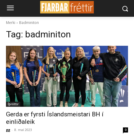
Merki
Badminiton
Tag:
badminiton
Íþróttir
Gerda er fyrsti Íslandsmeistari BH í
einliðaleik
gg
-
8. maí 2023
0