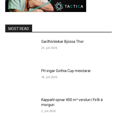
MOST READ
Garðtónleikar Bjössa Thor
23. júlí 2026
FH-ingar Gothia Cup meistarar
18. júlí 2026
Kappahl opnar 400 m² verslun í Firði á
morgun
2. júlí 2026