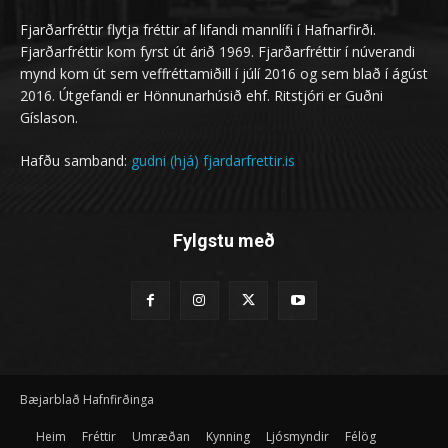
Fjarðarfréttir flytja fréttir af lifandi mannlífi í Hafnarfirði.
Fjarðarfréttir kom fyrst út árið 1969. Fjarðarfréttir í núverandi
mynd kom út sem veffréttamiðill í júlí 2016 og sem blað í ágúst
2016. Útgefandi er Hönnunarhúsið ehf. Ritstjóri er Guðni
Gíslason.
Hafðu samband:
gudni (hjá) fjardarfrettir.is
Fylgstu með
Bæjarblað Hafnfirðinga
Heim
Fréttir
Umræðan
Kynning
Ljósmyndir
Félög