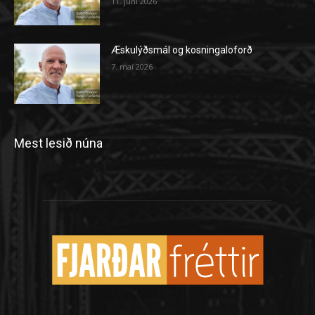
11. júní 2026
Æskulýðsmál og kosningaloforð
7. maí 2026
Mest lesið núna