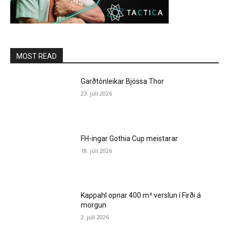
MOST READ
Garðtónleikar Bjössa Thor
23. júlí 2026
FH-ingar Gothia Cup meistarar
18. júlí 2026
Kappahl opnar 400 m² verslun í Firði á
morgun
2. júlí 2026