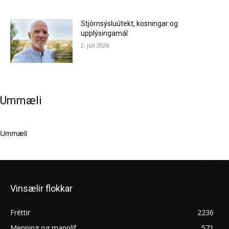
Stjórnsýsluútekt, kosningar og
upplýsingamál
2. júlí 2026
Ummæli
Ummæli
Vinsælir flokkar
Fréttir
2236
Menning og mannlíf
571