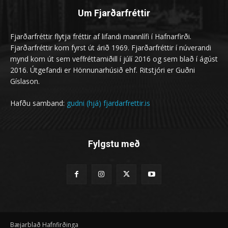
Um Fjarðarfréttir
Fjarðarfréttir flytja fréttir af lifandi mannlífi í Hafnarfirði.
Fjarðarfréttir kom fyrst út árið 1969. Fjarðarfréttir í núverandi
mynd kom út sem veffréttamiðill í júlí 2016 og sem blað í ágúst
2016. Útgefandi er Hönnunarhúsið ehf. Ritstjóri er Guðni
Gíslason.
Hafðu samband:
gudni (hjá) fjardarfrettir.is
Fylgstu með
Bæjarblað Hafnfirðinga