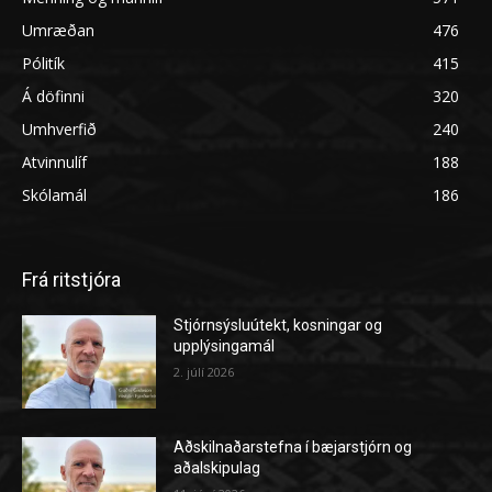
Umræðan
476
Pólitík
415
Á döfinni
320
Umhverfið
240
Atvinnulíf
188
Skólamál
186
Frá ritstjóra
Stjórnsýsluútekt, kosningar og
upplýsingamál
2. júlí 2026
Aðskilnaðarstefna í bæjarstjórn og
aðalskipulag