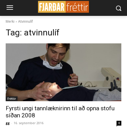
Merki
Atvinnulíf
Tag:
atvinnulíf
Fréttir
Fyrsti ungi tannlæknirinn til að opna stofu
síðan 2008
gg
-
16. september 2016
0