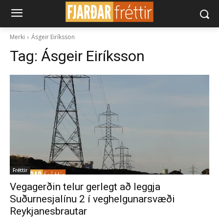
Merki
Ásgeir Eiríksson
Tag:
Ásgeir Eiríksson
Fréttir
Vegagerðin telur gerlegt að leggja
Suðurnesjalínu 2 í veghelgunarsvæði
Reykjanesbrautar