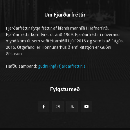
Um Fjarðarfréttir
Fjarðarfréttir flytja fréttir af lifandi mannlífi í Hafnarfirði.
Fjarðarfréttir kom fyrst út árið 1969. Fjarðarfréttir í núverandi
mynd kom út sem veffréttamiðill í júlí 2016 og sem blað í ágúst
2016. Útgefandi er Hönnunarhúsið ehf. Ritstjóri er Guðni
Gíslason.
Hafðu samband:
gudni (hjá) fjardarfrettir.is
Fylgstu með