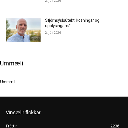
2. júlí 2026
Stjórnsýsluútekt, kosningar og
upplýsingamál
2. júlí 2026
Ummæli
Ummæli
Vinsælir flokkar
Fréttir
2236