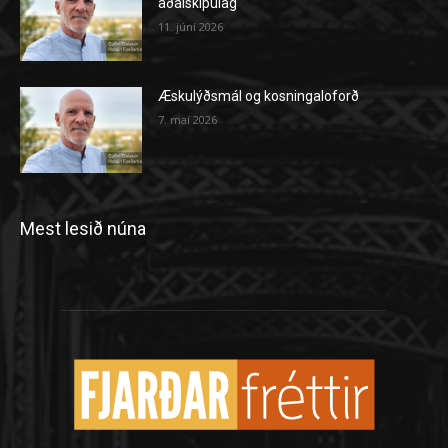
aðalskipulag
11. júní 2026
Æskulýðsmál og kosningaloforð
7. maí 2026
Mest lesið núna