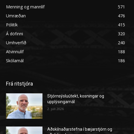
Menning og mannlíf
571
Umræðan
476
Pólitík
415
Á döfinni
320
Umhverfið
240
Atvinnulíf
188
Skólamál
186
Frá ritstjóra
Stjórnsýsluútekt, kosningar og
upplýsingamál
2. júlí 2026
Aðskilnaðarstefna í bæjarstjórn og