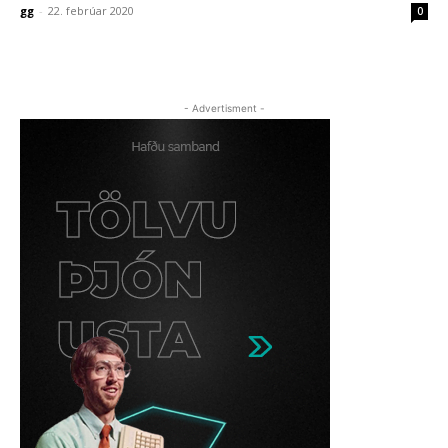
gg
-
22. febrúar 2020
0
- Advertisment -