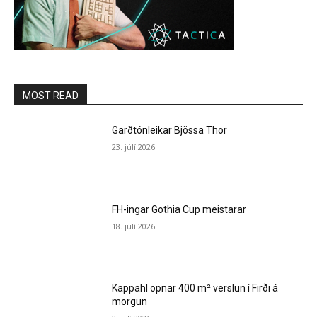
MOST READ
Garðtónleikar Bjössa Thor
23. júlí 2026
FH-ingar Gothia Cup meistarar
18. júlí 2026
Kappahl opnar 400 m² verslun í Firði á
morgun