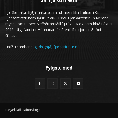
Um Fjarðarfréttir
Fjarðarfréttir flytja fréttir af lifandi mannlífi í Hafnarfirði.
Fjarðarfréttir kom fyrst út árið 1969. Fjarðarfréttir í núverandi
mynd kom út sem veffréttamiðill í júlí 2016 og sem blað í ágúst
2016. Útgefandi er Hönnunarhúsið ehf. Ritstjóri er Guðni
Gíslason.
Hafðu samband:
gudni (hjá) fjardarfrettir.is
Fylgstu með
Bæjarblað Hafnfirðinga