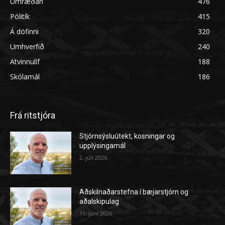
Umræðan
476
Pólitík
415
Á döfinni
320
Umhverfið
240
Atvinnulíf
188
Skólamál
186
Frá ritstjóra
Stjórnsýsluútekt, kosningar og
upplýsingamál
2. júlí 2026
Aðskilnaðarstefna í bæjarstjórn og
aðalskipulag
11. júní 2026