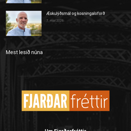
Æskulýðsmál og kosningaloforð
7. maí 2026
Mest lesið núna