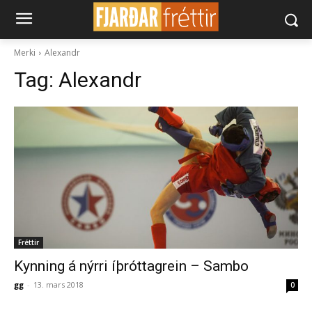
Merki
Alexandr
Tag:
Alexandr
Fréttir
Kynning á nýrri íþróttagrein – Sambo
gg
-
13. mars 2018
0