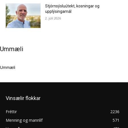
Stjórnsýsluútekt, kosningar og
upplýsingamál
2. júlí 2026
Ummæli
Ummæli
Vinsælir flokkar
Fréttir
2236
Menning og mannlíf
571