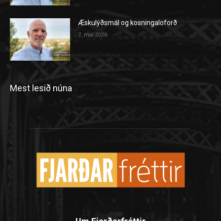
Æskulýðsmál og kosningaloforð
7. maí 2026
Mest lesið núna