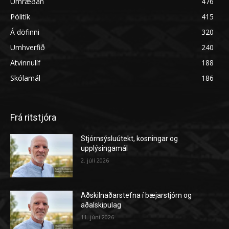
Umræðan
476
Pólitík
415
Á döfinni
320
Umhverfið
240
Atvinnulíf
188
Skólamál
186
Frá ritstjóra
Stjórnsýsluútekt, kosningar og
upplýsingamál
2. júlí 2026
Aðskilnaðarstefna í bæjarstjórn og
aðalskipulag
11. júní 2026