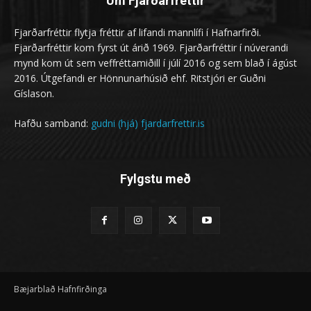
Um Fjarðarfréttir
Fjarðarfréttir flytja fréttir af lifandi mannlífi í Hafnarfirði.
Fjarðarfréttir kom fyrst út árið 1969. Fjarðarfréttir í núverandi
mynd kom út sem veffréttamiðill í júlí 2016 og sem blað í ágúst
2016. Útgefandi er Hönnunarhúsið ehf. Ritstjóri er Guðni
Gíslason.
Hafðu samband:
gudni (hjá) fjardarfrettir.is
Fylgstu með
Bæjarblað Hafnfirðinga