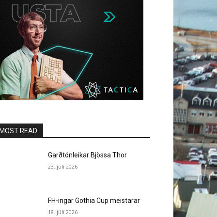
MOST READ
Garðtónleikar Bjössa Thor
23. júlí 2026
FH-ingar Gothia Cup meistarar
18. júlí 2026