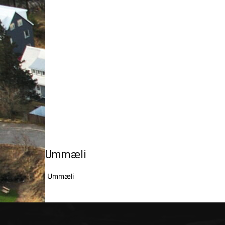
Ummæli
Ummæli