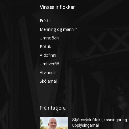
Vinsælir flokkar
Fréttir
Menning og mannlíf
Umræðan
Pólitík
Á döfinni
Umhverfið
Atvinnulíf
Skólamál
Frá ritstjóra
Stjórnsýsluútekt, kosningar og
upplýsingamál