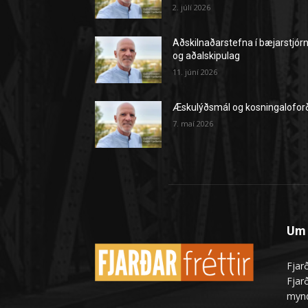
2. júlí 2026
Aðskilnaðarstefna í bæjarstjór
og aðalskipulag
11. júní 2026
Æskulýðsmál og kosningalofor
7. maí 2026
Um 
Fjarð
Fjarð
mynd