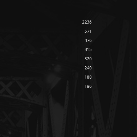
2236
571
476
415
320
240
188
186