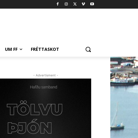
UM FF
FRÉTTASKOT
- Advertisment -