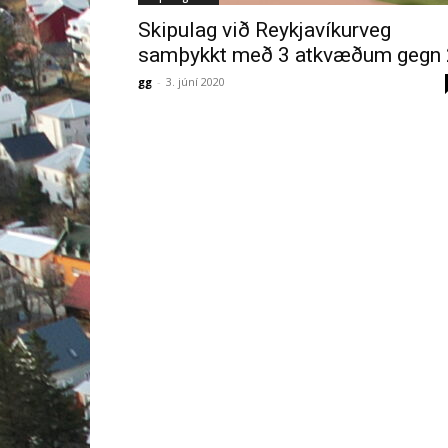
Skipulag við Reykjavíkurveg
samþykkt með 3 atkvæðum gegn 
gg
-
3. júní 2020