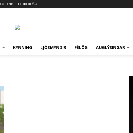
SAMBAND
ELDRI BLÖÐ
N
KYNNING
LJÓSMYNDIR
FÉLÖG
AUGLÝSINGAR