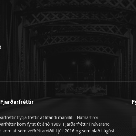
n
ð
Fjarðarfréttir
F
arfréttir flytja fréttir af lifandi mannlífi í Hafnarfirði.
arfréttir kom fyrst út árið 1969. Fjarðarfréttir í núverandi
 kom út sem veffréttamiðill í júlí 2016 og sem blað í ágúst