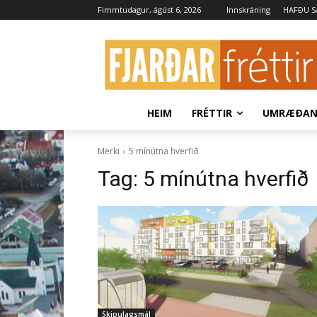
Fimmtudagur, ágúst 6, 2026
Innskráning
HAFÐU 
HEIM
FRÉTTIR
UMRÆÐA
Merki
5 mínútna hverfið
Tag:
5 mínútna hverfið
Skipulagsmál