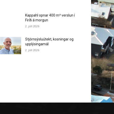
Kappahl opnar 400 m² verslun í
Firði á morgun
2. júlí 2026
Stjórnsýsluútekt, kosningar og
upplýsingamál
2. júlí 2026