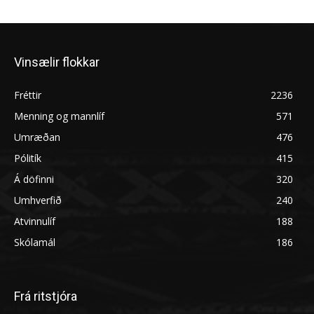
Vinsælir flokkar
Fréttir
2236
Menning og mannlíf
571
Umræðan
476
Pólitík
415
Á döfinni
320
Umhverfið
240
Atvinnulíf
188
Skólamál
186
Frá ritstjóra