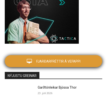
FJARÐARFRÉTTIR Á VEFAPPI
NÝJUSTU GREINAR
Garðtónleikar Bjössa Thor
23. júlí 2026