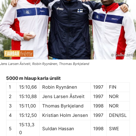
Jens Larsen Åstveit, Robin Ryynänen, Thomas Byrkjeland
5000 m hlaup karla úrslit
1
15:10,66
Robin Ryynänen
1997
FIN
2
15:10,88
Jens Larsen Åstveit
1997
NOR
3
15:11,00
Thomas Byrkjeland
1998
NOR
4
15:12,50
Kristian Holm Jensen
1997
DEN/ISL
15:13,3
5
Suldan Hassan
1998
SWE
0