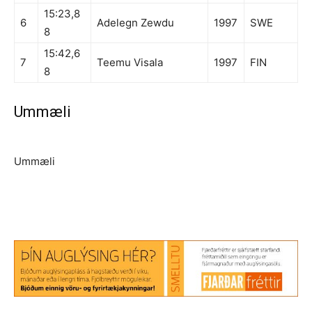
15:23,8
6
Adelegn Zewdu
1997
SWE
8
15:42,6
7
Teemu Visala
1997
FIN
8
Ummæli
Ummæli