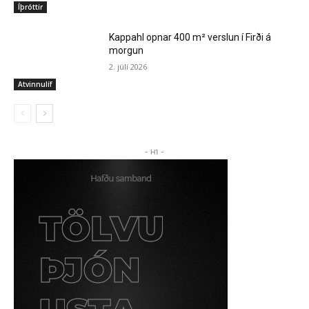
Íþróttir
Kappahl opnar 400 m² verslun í Firði á
morgun
2. júlí 2026
Atvinnulíf
- H1 -