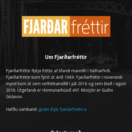
Um Fjarðarfréttir
Fjarðarfréttir flytja fréttir af lifandi mannlífi í Hafnarfirði.
Fjarðarfréttir kom fyrst út árið 1969. Fjarðarfréttir í núverandi
mynd kom út sem veffréttamiðill í júlí 2016 og sem blað í ágúst
2016. Útgefandi er Hönnunarhúsið ehf. Ritstjóri er Guðni
Gíslason.
Hafðu samband:
gudni (hjá) fjardarfrettir.is