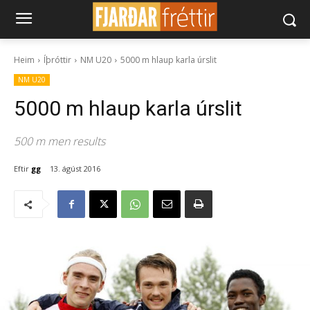
Heim
Íþróttir
NM U20
5000 m hlaup karla úrslit
NM U20
5000 m hlaup karla úrslit
500 m men results
Eftir
gg
13. ágúst 2016