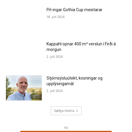
FH-ingar Gothia Cup meistarar
18. júlí 2026
Kappahl opnar 400 m² verslun í Firði á
morgun
2. júlí 2026
Stjórnsýsluútekt, kosningar og
upplýsingamál
2. júlí 2026
Sækja meira
H2