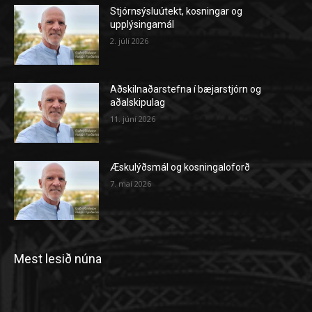
Stjórnsýsluútekt, kosningar og
upplýsingamál
2. júlí 2026
Aðskilnaðarstefna í bæjarstjórn og
aðalskipulag
11. júní 2026
Æskulýðsmál og kosningaloforð
7. maí 2026
Mest lesið núna