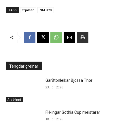
TAGS
frjálsar
NM U20
Tengdar greinar
Garðtónleikar Bjössa Thor
23. júlí 2026
Á döfinni
FH-ingar Gothia Cup meistarar
18. júlí 2026