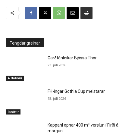
Tengdar greinar
Garðtónleikar Bjössa Thor
23. júlí 2026
Á döfinni
FH-ingar Gothia Cup meistarar
18. júlí 2026
Íþróttir
Kappahl opnar 400 m² verslun í Firði á
morgun