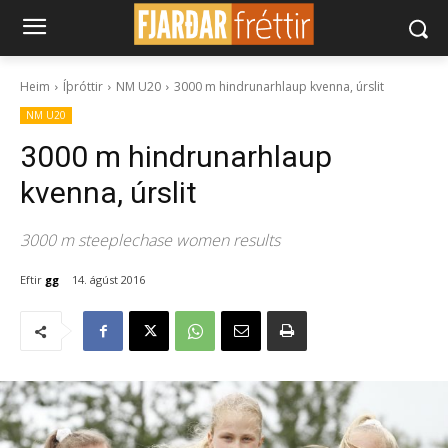
Heim
Íþróttir
NM U20
3000 m hindrunarhlaup kvenna, úrslit
NM U20
3000 m hindrunarhlaup
kvenna, úrslit
3000 m steeplechase women results
Eftir
gg
14. ágúst 2016