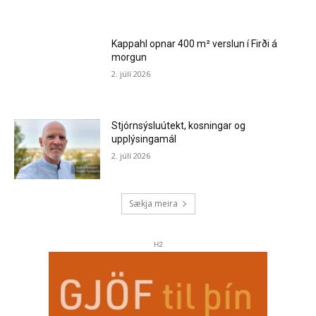
Kappahl opnar 400 m² verslun í Firði á
morgun
2. júlí 2026
Stjórnsýsluútekt, kosningar og
upplýsingamál
2. júlí 2026
Sækja meira
H2