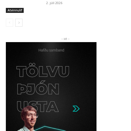
2. júlí 2026
Atvinnulíf
- H1 -