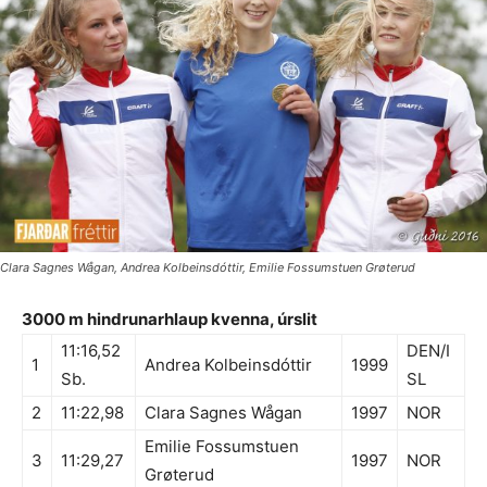
Clara Sagnes Wågan, Andrea Kolbeinsdóttir, Emilie Fossumstuen Grøterud
3000 m hindrunarhlaup kvenna, úrslit
11:16,52
DEN/I
1
Andrea Kolbeinsdóttir
1999
Sb.
SL
2
11:22,98
Clara Sagnes Wågan
1997
NOR
Emilie Fossumstuen
3
11:29,27
1997
NOR
Grøterud