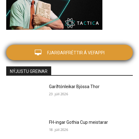
FJARÐARFRÉTTIR Á VEFAPPI
NÝJUSTU GREINAR
Garðtónleikar Bjössa Thor
23. júlí 2026
FH-ingar Gothia Cup meistarar
18. júlí 2026