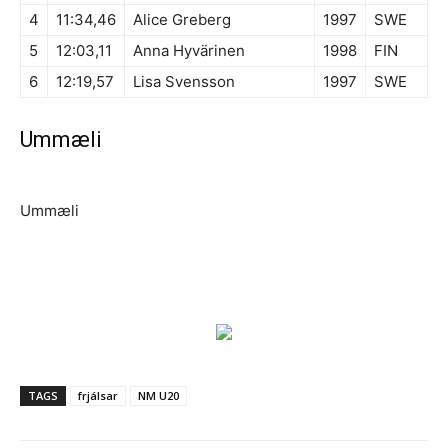
4
11:34,46
Alice Greberg
1997
SWE
5
12:03,11
Anna Hyvärinen
1998
FIN
6
12:19,57
Lisa Svensson
1997
SWE
Ummæli
Ummæli
TAGS
frjálsar
NM U20