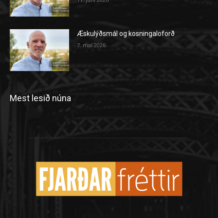
Æskulýðsmál og kosningaloforð
7. maí 2026
Mest lesið núna