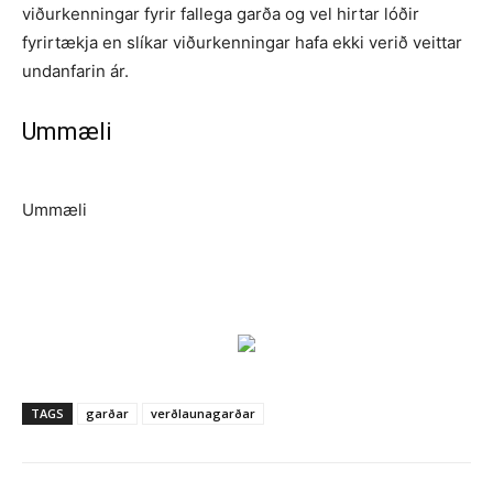
viðurkenningar fyrir fallega garða og vel hirtar lóðir
fyrirtækja en slíkar viðurkenningar hafa ekki verið veittar
undanfarin ár.
Ummæli
Ummæli
TAGS
garðar
verðlaunagarðar