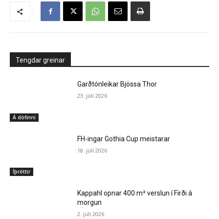
Tengdar greinar
Garðtónleikar Bjössa Thor
23. júlí 2026
Á döfinni
FH-ingar Gothia Cup meistarar
18. júlí 2026
Íþróttir
Kappahl opnar 400 m² verslun í Firði á
morgun
2. júlí 2026