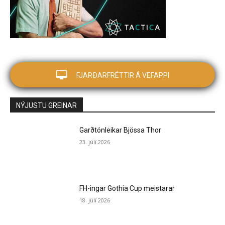
FJARÐARFRÉTTIR Á VEFAPPI
NÝJUSTU GREINAR
Garðtónleikar Bjössa Thor
23. júlí 2026
FH-ingar Gothia Cup meistarar
18. júlí 2026