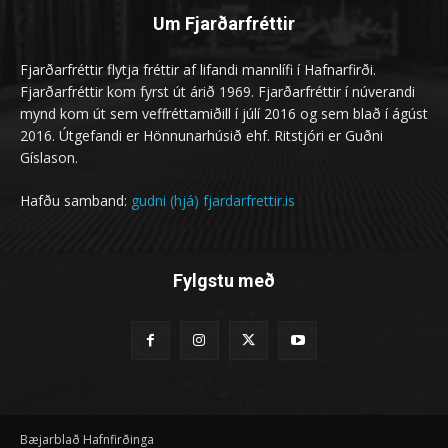
Um Fjarðarfréttir
Fjarðarfréttir flytja fréttir af lifandi mannlífi í Hafnarfirði.
Fjarðarfréttir kom fyrst út árið 1969. Fjarðarfréttir í núverandi
mynd kom út sem veffréttamiðill í júlí 2016 og sem blað í ágúst
2016. Útgefandi er Hönnunarhúsið ehf. Ritstjóri er Guðni
Gíslason.
Hafðu samband:
gudni (hjá) fjardarfrettir.is
Fylgstu með
Bæjarblað Hafnfirðinga