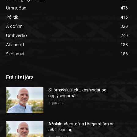
Umræðan
476
Pólitík
415
Á döfinni
320
Umhverfið
240
Atvinnulíf
188
Skólamál
186
Frá ritstjóra
Stjórnsýsluútekt, kosningar og
upplýsingamál
2. júlí 2026
Aðskilnaðarstefna í bæjarstjórn og
aðalskipulag
11. júní 2026