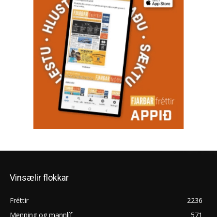
Vinsælir flokkar
Fréttir
2236
Menning og mannlíf
571