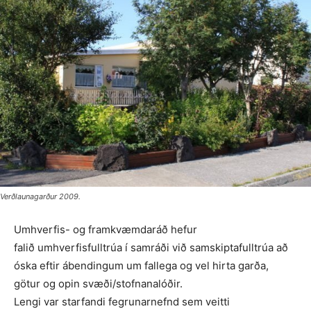
Verðlaunagarður 2009.
Umhverfis- og framkvæmdaráð hefur
falið umhverfisfulltrúa í samráði við samskiptafulltrúa að
óska eftir ábendingum um fallega og vel hirta garða,
götur og opin svæði/stofnanalóðir.
Lengi var starfandi fegrunarnefnd sem veitti