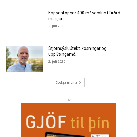
Kappahl opnar 400 m² verslun í Firði á
morgun
2. júlí 2026
Stjórnsýsluútekt, kosningar og
upplýsingamál
2. júlí 2026
Sækja meira
H2