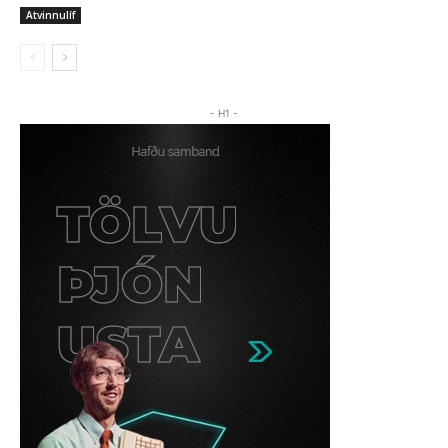
Atvinnulíf
- H1 -