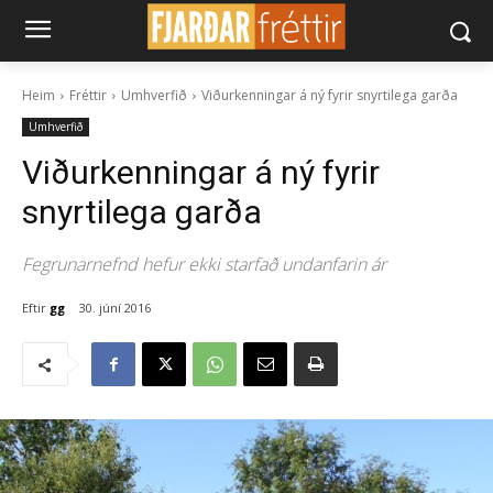
Heim
Fréttir
Umhverfið
Viðurkenningar á ný fyrir snyrtilega garða
Umhverfið
Viðurkenningar á ný fyrir
snyrtilega garða
Fegrunarnefnd hefur ekki starfað undanfarin ár
Eftir
gg
30. júní 2016