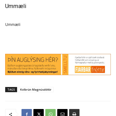
Ummæli
Ummæli
TAGS
Kolbrún Magnúsdóttir