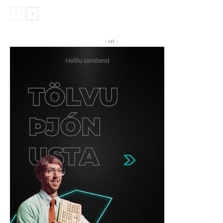
- H1 -