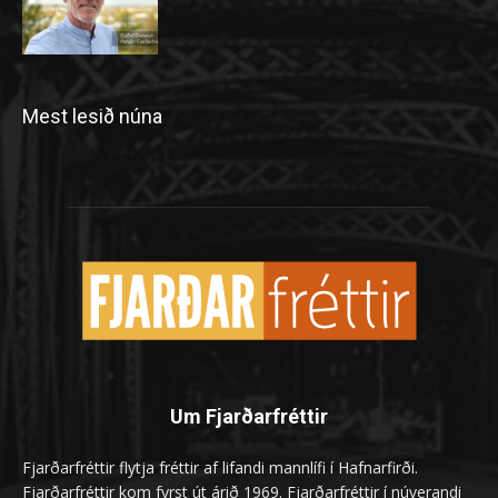
Mest lesið núna
Um Fjarðarfréttir
Fjarðarfréttir flytja fréttir af lifandi mannlífi í Hafnarfirði.
Fjarðarfréttir kom fyrst út árið 1969. Fjarðarfréttir í núverandi