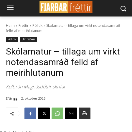
Heim
Fréttir
Pólitík
Skólamatur - tillaga um virkt notendasamráð
felld af meirihlutanum
Pólitík
Umræðan
Skólamatur – tillaga um virkt
notendasamráð felld af
meirihlutanum
Kolbrún Magnúsdóttir skrifar
Eftir
gg
2. október 2025