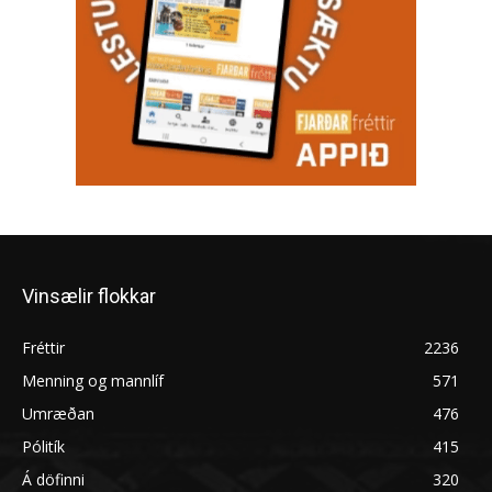
Vinsælir flokkar
Fréttir
2236
Menning og mannlíf
571
Umræðan
476
Pólitík
415
Á döfinni
320