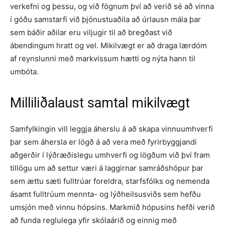
verkefni og þessu, og við fögnum því að verið sé að vinna
í góðu samstarfi við þjónustuaðila að úrlausn mála þar
sem báðir aðilar eru viljugir til að bregðast við
ábendingum hratt og vel. Mikilvægt er að draga lærdóm
af reynslunni með markvissum hætti og nýta hann til
umbóta.
Milliliðalaust samtal mikilvægt
Samfylkingin vill leggja áherslu á að skapa vinnuumhverfi
þar sem áhersla er lögð á að vera með fyrirbyggjandi
aðgerðir í lýðræðislegu umhverfi og lögðum við því fram
tillögu um að settur væri á laggirnar samráðshópur þar
sem ættu sæti fulltrúar foreldra, starfsfólks og nemenda
ásamt fulltrúum mennta- og lýðheilsusviðs sem hefðu
umsjón með vinnu hópsins. Markmið hópusins hefði verið
að funda reglulega yfir skólaárið og einnig með