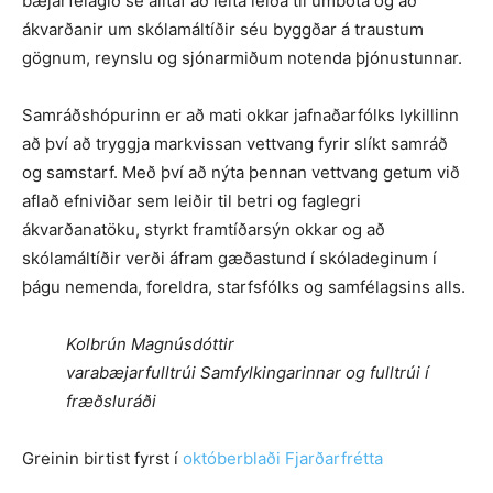
bæjarfélagið sé alltaf að leita leiða til umbóta og að
ákvarðanir um skólamáltíðir séu byggðar á traustum
gögnum, reynslu og sjónarmiðum notenda þjónustunnar.
Samráðshópurinn er að mati okkar jafnaðarfólks lykillinn
að því að tryggja markvissan vettvang fyrir slíkt samráð
og samstarf. Með því að nýta þennan vettvang getum við
aflað efniviðar sem leiðir til betri og faglegri
ákvarðanatöku, styrkt framtíðarsýn okkar og að
skólamáltíðir verði áfram gæðastund í skóladeginum í
þágu nemenda, foreldra, starfsfólks og samfélagsins alls.
Kolbrún Magnúsdóttir
varabæjarfulltrúi Samfylkingarinnar og fulltrúi í
fræðsluráði
Greinin birtist fyrst í
októberblaði Fjarðarfrétta