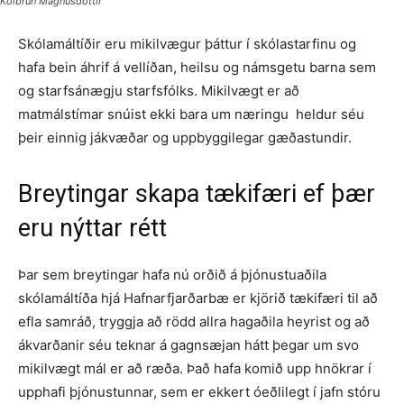
Kolbrún Magnúsdóttir
Skólamáltíðir eru mikilvægur þáttur í skólastarfinu og
hafa bein áhrif á vellíðan, heilsu og námsgetu barna sem
og starfsánægju starfsfólks. Mikilvægt er að
matmálstímar snúist ekki bara um næringu heldur séu
þeir einnig jákvæðar og uppbyggilegar gæðastundir.
Breytingar skapa tækifæri ef þær
eru nýttar rétt
Þar sem breytingar hafa nú orðið á þjónustuaðila
skólamáltíða hjá Hafnarfjarðarbæ er kjörið tækifæri til að
efla samráð, tryggja að rödd allra hagaðila heyrist og að
ákvarðanir séu teknar á gagnsæjan hátt þegar um svo
mikilvægt mál er að ræða. Það hafa komið upp hnökrar í
upphafi þjónustunnar, sem er ekkert óeðlilegt í jafn stóru