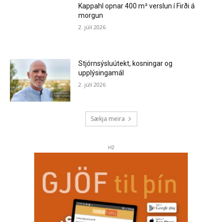
Kappahl opnar 400 m² verslun í Firði á
morgun
2. júlí 2026
Stjórnsýsluútekt, kosningar og
upplýsingamál
2. júlí 2026
Sækja meira
H2