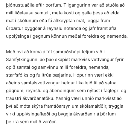
þjónustuaðila eftir þörfum. Tilgangurinn var að stuðla að
milliliðalausu samtali, meta kosti og galla þess að elda
mat í skólunum eða fá aðkeyptan mat, leggja fram
úrbætur byggðar á reynslu notenda og jafnframt afla
upplýsinga í gegnum könnun meðal foreldra og nemenda.
Með því að koma á fót samráðshópi teljum við í
Samfylkingunni að það skapist markviss vettvangur fyrir
opið samtal og samvinnu milli foreldra, nemenda,
starfsfólks og fulltrúa bæjarins. Hópurinn væri ekki
aðeins samtalsvettvangur heldur líka leið til að safna
gögnum, reynslu og ábendingum sem nýtast í faglegri og
traustri ákvarðanatöku. Þannig væri unnið markvisst að
því að móta skýra framtíðarsýn um skólamáltíðir, tryggja
virkt upplýsingaflæði og byggja ákvarðanir á þörfum
þeirra sem málið varðar.