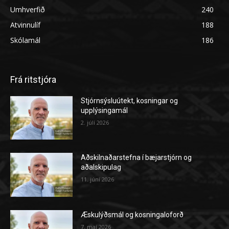
Umhverfið
240
Atvinnulíf
188
Skólamál
186
Frá ritstjóra
Stjórnsýsluútekt, kosningar og
upplýsingamál
2. júlí 2026
Aðskilnaðarstefna í bæjarstjórn og
aðalskipulag
11. júní 2026
Æskulýðsmál og kosningaloforð
7. maí 2026