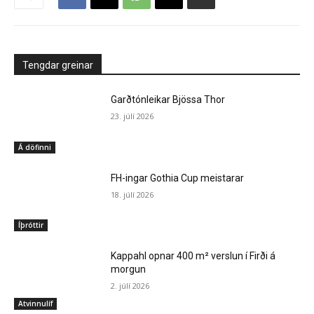
Tengdar greinar
Garðtónleikar Bjössa Thor
23. júlí 2026
Á döfinni
FH-ingar Gothia Cup meistarar
18. júlí 2026
Íþróttir
Kappahl opnar 400 m² verslun í Firði á
morgun
2. júlí 2026
Atvinnulíf