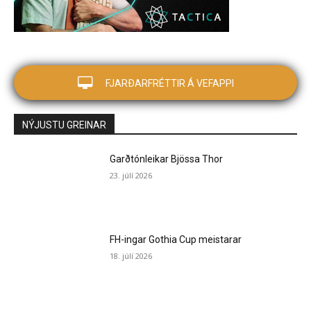
FJARÐARFRÉTTIR Á VEFAPPI
NÝJUSTU GREINAR
Garðtónleikar Bjössa Thor
23. júlí 2026
FH-ingar Gothia Cup meistarar
18. júlí 2026