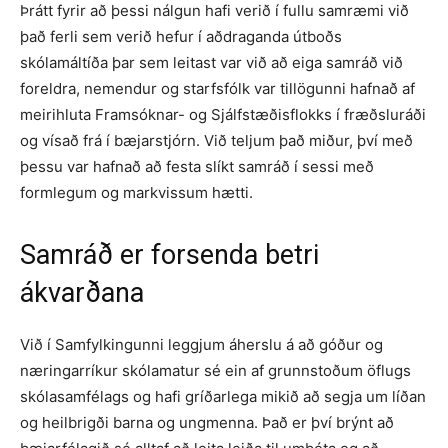
Þrátt fyrir að þessi nálgun hafi verið í fullu samræmi við
það ferli sem verið hefur í aðdraganda útboðs
skólamáltíða þar sem leitast var við að eiga samráð við
foreldra, nemendur og starfsfólk var tillögunni hafnað af
meirihluta Framsóknar- og Sjálfstæðisflokks í fræðsluráði
og vísað frá í bæjarstjórn. Við teljum það miður, því með
þessu var hafnað að festa slíkt samráð í sessi með
formlegum og markvissum hætti.
Samráð er forsenda betri
ákvarðana
Við í Samfylkingunni leggjum áherslu á að góður og
næringarríkur skólamatur sé ein af grunnstoðum öflugs
skólasamfélags og hafi gríðarlega mikið að segja um líðan
og heilbrigði barna og ungmenna. Það er því brýnt að