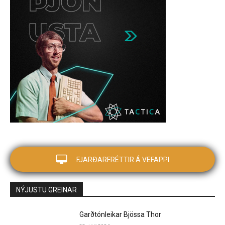
FJARÐARFRÉTTIR Á VEFAPPI
NÝJUSTU GREINAR
Garðtónleikar Bjössa Thor