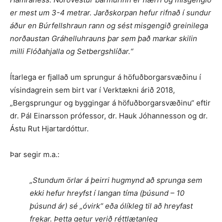
er mest um 3-4 metrar. Jarðskorpan hefur rifnað í sundur
áður en Búrfellshraun rann og sést misgengið greinilega
norðaustan Gráhelluhrauns þar sem það markar skilin
milli Flóðahjalla og Setbergshlíðar.“
Ítarlega er fjallað um sprungur á höfuðborgarsvæðinu í
vísindagrein sem birt var í Verktækni árið 2018,
„Bergsprungur og byggingar á höfuðborgarsvæðinu“ eftir
dr. Pál Einarsson prófessor, dr. Hauk Jóhannesson og dr.
Ástu Rut Hjartardóttur.
Þar segir m.a.:
„Stundum örlar á þeirri hugmynd að sprunga sem
ekki hefur hreyfst í langan tíma (þúsund – 10
þúsund ár) sé „óvirk“ eða ólíkleg til að hreyfast
frekar. Þetta getur verið réttlætanleg