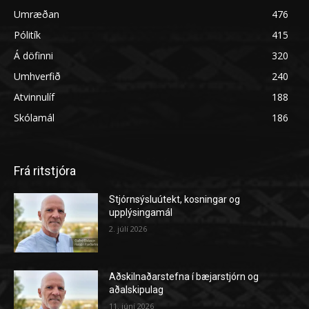
Umræðan
476
Pólitík
415
Á döfinni
320
Umhverfið
240
Atvinnulíf
188
Skólamál
186
Frá ritstjóra
Stjórnsýsluútekt, kosningar og
upplýsingamál
2. júlí 2026
Aðskilnaðarstefna í bæjarstjórn og
aðalskipulag
11. júní 2026