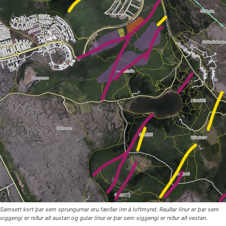
Samsett kort þar sem sprungurnar eru færðar inn á loftmynd. Rauðar línur er þar sem
siggengi er niður að austan og gular línur er þar sem siggengi er niður að vestan.