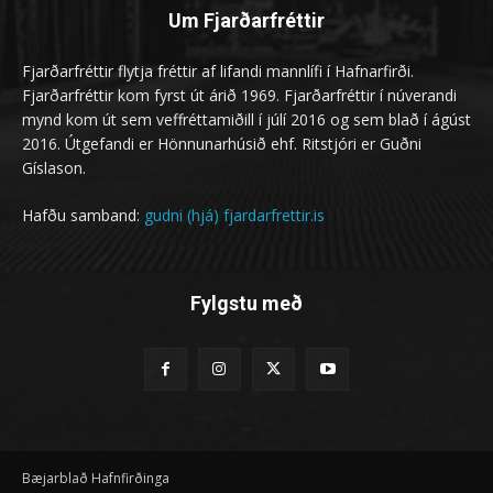
Um Fjarðarfréttir
Fjarðarfréttir flytja fréttir af lifandi mannlífi í Hafnarfirði.
Fjarðarfréttir kom fyrst út árið 1969. Fjarðarfréttir í núverandi
mynd kom út sem veffréttamiðill í júlí 2016 og sem blað í ágúst
2016. Útgefandi er Hönnunarhúsið ehf. Ritstjóri er Guðni
Gíslason.
Hafðu samband:
gudni (hjá) fjardarfrettir.is
Fylgstu með
Bæjarblað Hafnfirðinga