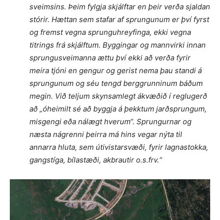
sveimsins. Þeim fylgja skjálftar en þeir verða sjaldan
stórir. Hættan sem stafar af sprungunum er því fyrst
og fremst vegna sprunguhreyfinga, ekki vegna
titrings frá skjálftum. Byggingar og mannvirki innan
sprungusveimanna ættu því ekki að verða fyrir
meira tjóni en gengur og gerist nema þau standi á
sprungunum og séu tengd berggrunninum báðum
megin. Við teljum skynsamlegt ákvæðið í reglugerð
að „óheimilt sé að byggja á þekktum jarðsprungum,
misgengi eða nálægt hverum“. Sprungurnar og
næsta nágrenni þeirra má hins vegar nýta til
annarra hluta, sem útivistarsvæði, fyrir lagnastokka,
gangstíga, bílastæði, akbrautir o.s.frv.“