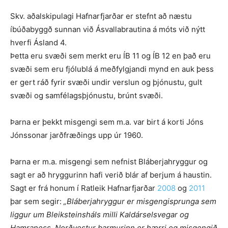
Skv. aðalskipulagi Hafnarfjarðar er stefnt að næstu
íbúðabyggð sunnan við Ásvallabrautina á móts við nýtt
hverfi Ásland 4.
Þetta eru svæði sem merkt eru ÍB 11 og ÍB 12 en það eru
svæði sem eru fjólublá á meðfylgjandi mynd en auk þess
er gert ráð fyrir svæði undir verslun og þjónustu, gult
svæði og samfélagsþjónustu, brúnt svæði.
Þarna er þekkt misgengi sem m.a. var birt á korti Jóns
Jónssonar jarðfræðings upp úr 1960.
Þarna er m.a. misgengi sem nefnist Bláberjahryggur og
sagt er að hryggurinn hafi verið blár af berjum á haustin.
Sagt er frá honum í Ratleik Hafnarfjarðar
2008
og
2011
þar sem segir:
„Bláberjahryggur er misgengisprunga sem
liggur um Bleiksteinsháls milli Kaldárselsvegar og
Hamraness. Norðvestur barmurinn er hærri og misgengið