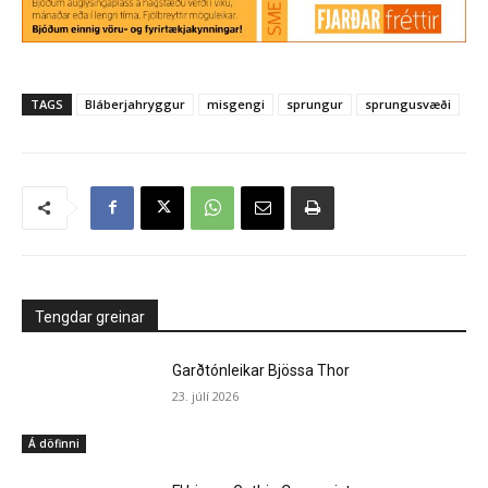
TAGS
Bláberjahryggur
misgengi
sprungur
sprungusvæði
Tengdar greinar
Garðtónleikar Bjössa Thor
23. júlí 2026
Á döfinni