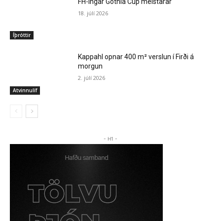
FH-ingar Gothia Cup meistarar
18. júlí 2026
Íþróttir
Kappahl opnar 400 m² verslun í Firði á
morgun
2. júlí 2026
Atvinnulíf
- H1 -