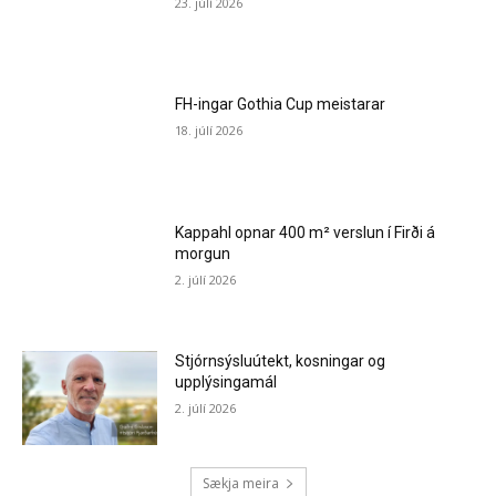
23. júlí 2026
FH-ingar Gothia Cup meistarar
18. júlí 2026
Kappahl opnar 400 m² verslun í Firði á
morgun
2. júlí 2026
Stjórnsýsluútekt, kosningar og
upplýsingamál
2. júlí 2026
Sækja meira