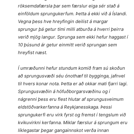
röksemdafærsla þar sem færslur eiga sér stað á
einföldum sprungukerfum. Þetta á ekki við á Íslandi.
Vegna þess hve hreyfingin deilist á margar
sprungur þá getur tími milli atburða á hverri þeirra
verið mjög langur. Sprunga sem ekki hefur haggast í
10 þúsund ár getur einmitt verið sprungan sem
hreyfist næst.
Í umræðunni hefur stundum komið fram sú skoðun
að sprungusvæði séu ónothæf til bygginga, jafnvel
til hvers konar nota. Þetta er að okkar mati fjarri lagi.
Sprungusvæðin á höfuðborgarsvæðinu og í
nágrenni þess eru flest hlutar af sprungusveimum
eldstöðvarkerfanna á Reykjanesskaga. Þessi
sprungukerfi eru virk fyrst og fremst í tengslum við
kvikuvirkni kerfanna. Miklar færslur á sprungum eru
líklegastar þegar gangainnskot verða innan