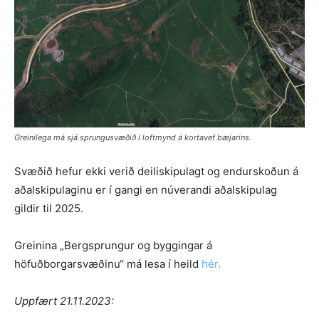
Greinilega má sjá sprungusvæðið í loftmynd á kortavef bæjarins.
Svæðið hefur ekki verið deiliskipulagt og endurskoðun á
aðalskipulaginu er í gangi en núverandi aðalskipulag
gildir til 2025.
Greinina „Bergsprungur og byggingar á
höfuðborgarsvæðinu“ má lesa í heild
hér.
Uppfært 21.11.2023: