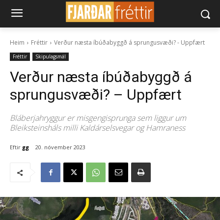
Heim
Fréttir
Verður næsta íbúðabyggð á sprungusvæði? - Uppfært
Fréttir
Skipulagsmál
Verður næsta íbúðabyggð á
sprungusvæði? – Uppfært
Bláberjahryggur er misgengisprunga sem liggur um
Bleiksteinsháls milli Kaldárselsvegar og Hamraness
Eftir
gg
20. nóvember 2023