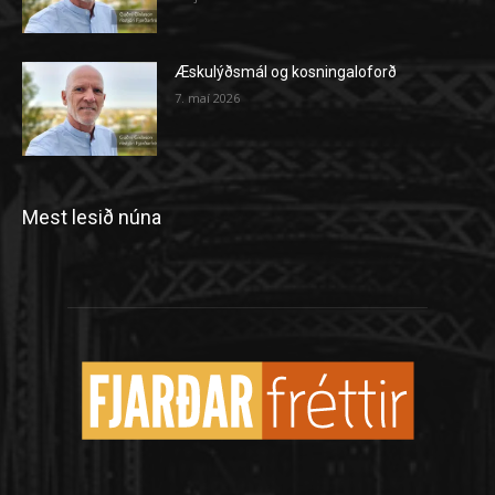
Æskulýðsmál og kosningaloforð
7. maí 2026
Mest lesið núna