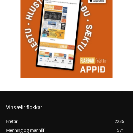
Vinsælir flokkar
Fréttir
2236
Menning og mannlíf
571