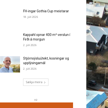
FH-ingar Gothia Cup meistarar
18. júlí 2026
Kappahl opnar 400 m² verslun í
Firði á morgun
2. júlí 2026
Stjórnsýsluútekt, kosningar og
upplýsingamál
2. júlí 2026
Sækja meira
H2