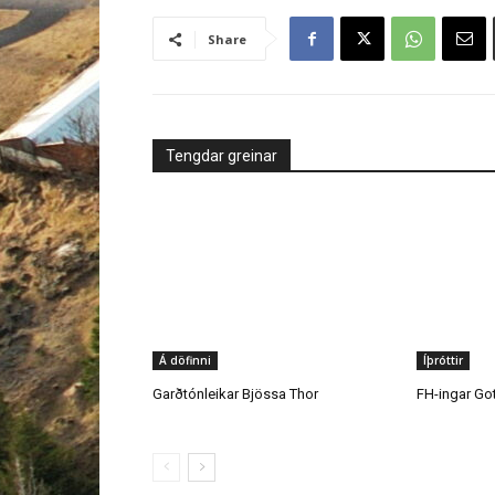
TAGS
Ástjarnarkirkja
Bílskúrssala
Vellir
Share
Tengdar greinar
Á döfinni
Íþróttir