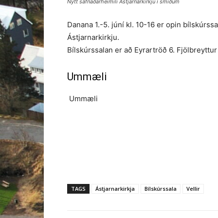
Nýtt safnaðarheimili Ástjarnarkirkju í smíðum
Danana 1.-5. júní kl. 10-16 er opin bílskúrss
Ástjarnarkirkju.
Bílskúrssalan er að Eyrartröð 6. Fjölbreyttur 
Ummæli
Ummæli