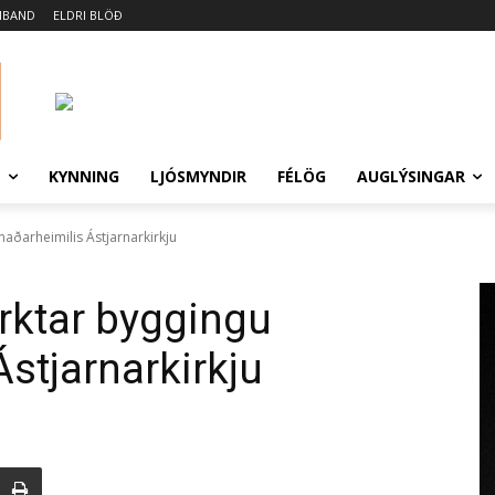
MBAND
ELDRI BLÖÐ
N
KYNNING
LJÓSMYNDIR
FÉLÖG
AUGLÝSINGAR
fnaðarheimilis Ástjarnarkirkju
tyrktar byggingu
stjarnarkirkju