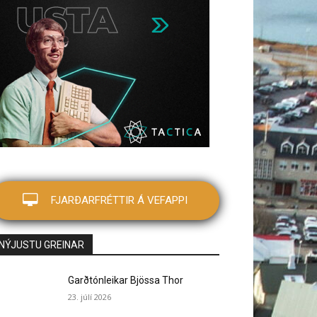
FJARÐARFRÉTTIR Á VEFAPPI
NÝJUSTU GREINAR
Garðtónleikar Bjössa Thor
23. júlí 2026