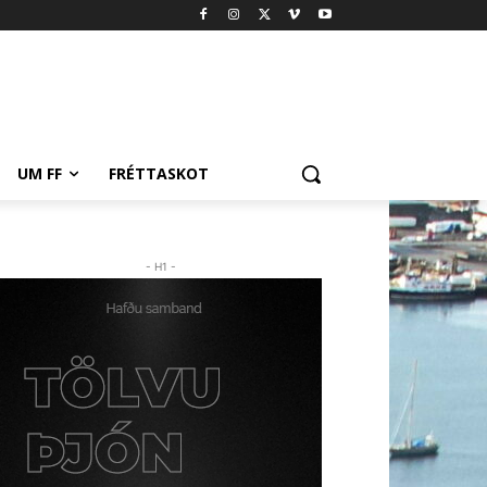
UM FF
FRÉTTASKOT
- H1 -