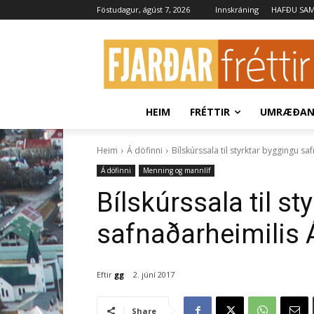
Föstudagur, ágúst 7, 2026
Innskráning
HAFÐU SA
HEIM
FRÉTTIR
UMRÆÐA
Heim
Á döfinni
Bílskúrssala til styrktar byggingu sa
Á döfinni
Menning og mannlíf
Bílskúrssala til s
safnaðarheimilis Á
Eftir
gg
2. júní 2017
Share