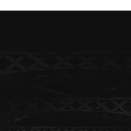
thia Cup meistarar
Kappahl opnar 400 m² verslun í Firði á
morgun