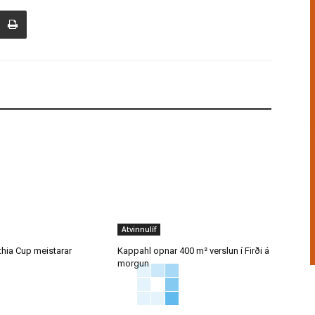
Atvinnulíf