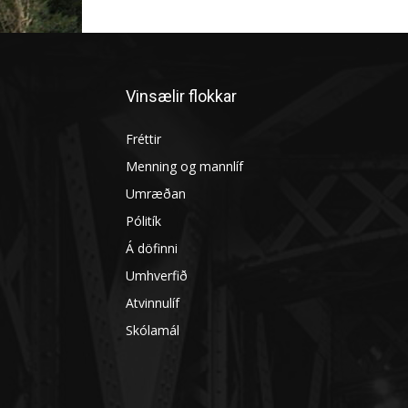
Garðtónleikar Bjössa Thor
FH-ingar Go