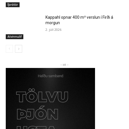
Íþróttir
Kappahl opnar 400 m² verslun í Firði á
morgun
2. júlí 2026
Atvinnulíf
- H1 -