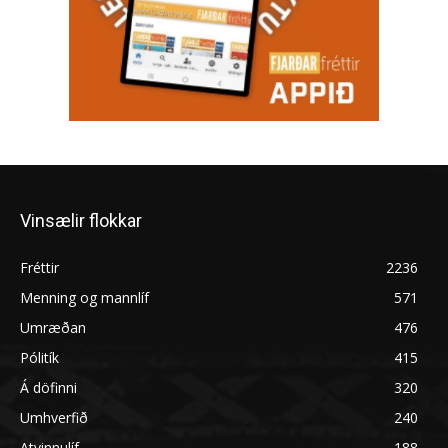
Vinsælir flokkar
Fréttir
2236
Menning og mannlíf
571
Umræðan
476
Pólitík
415
Á döfinni
320
Umhverfið
240
Atvinnulíf
188