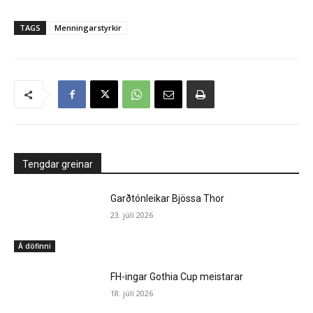
TAGS
Menningarstyrkir
Tengdar greinar
Garðtónleikar Bjössa Thor
23. júlí 2026
Á döfinni
FH-ingar Gothia Cup meistarar
18. júlí 2026