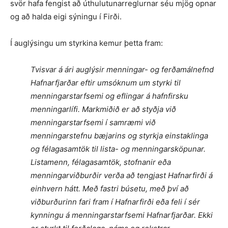
svör hafa fengist að úthulutunarreglurnar séu mjög opnar
og að halda eigi sýningu í Firði.
Í auglýsingu um styrkina kemur þetta fram:
Tvisvar á ári auglýsir menningar- og ferðamálnefnd
Hafnarfjarðar eftir umsóknum um styrki til
menningarstarfsemi og eflingar á hafnfirsku
menningarlífi. Markmiðið er að styðja við
menningarstarfsemi í samræmi við
menningarstefnu bæjarins og styrkja einstaklinga
og félagasamtök til lista- og menningarsköpunar.
Listamenn, félagasamtök, stofnanir eða
menningarviðburðir verða að tengjast Hafnarfirði á
einhvern hátt. Með fastri búsetu, með því að
viðburðurinn fari fram í Hafnarfirði eða feli í sér
kynningu á menningarstarfsemi Hafnarfjarðar. Ekki