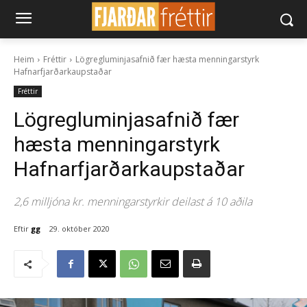
Heim
Fréttir
Lögregluminjasafnið fær hæsta menningarstyrk
Hafnarfjarðarkaupstaðar
Fréttir
Lögregluminjasafnið fær
hæsta menningarstyrk
Hafnarfjarðarkaupstaðar
2,6 milljóna kr. menningarstyrkir deilast á 10 aðila
Eftir
gg
29. október 2020