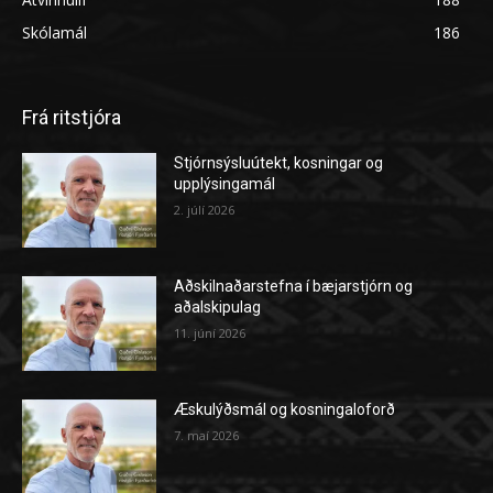
Skólamál
186
Frá ritstjóra
Stjórnsýsluútekt, kosningar og
upplýsingamál
2. júlí 2026
Aðskilnaðarstefna í bæjarstjórn og
aðalskipulag
11. júní 2026
Æskulýðsmál og kosningaloforð
7. maí 2026