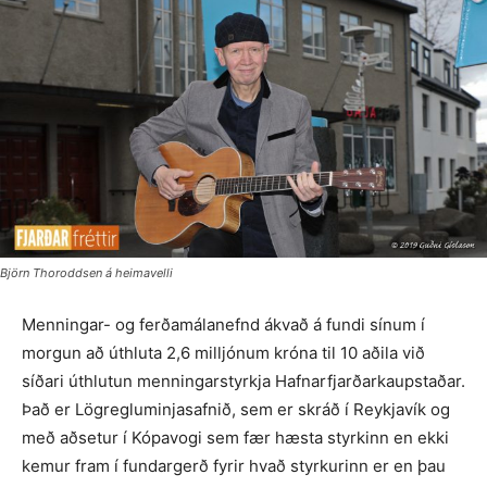
Björn Thoroddsen á heimavelli
Menningar- og ferðamálanefnd ákvað á fundi sínum í
morgun að úthluta 2,6 milljónum króna til 10 aðila við
síðari úthlutun menningarstyrkja Hafnarfjarðarkaupstaðar.
Það er Lögregluminjasafnið, sem er skráð í Reykjavík og
með aðsetur í Kópavogi sem fær hæsta styrkinn en ekki
kemur fram í fundargerð fyrir hvað styrkurinn er en þau