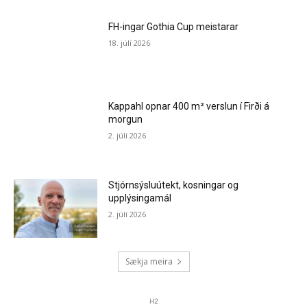
FH-ingar Gothia Cup meistarar
18. júlí 2026
Kappahl opnar 400 m² verslun í Firði á
morgun
2. júlí 2026
Stjórnsýsluútekt, kosningar og
upplýsingamál
2. júlí 2026
Sækja meira
H2