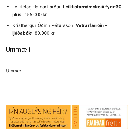
Leikfélag Hafnarfjarðar,
Leiklistarnámskeið fyrir 60
plús
: 155.000 kr.
Kristbergur Óðinn Pétursson,
Vetrarfærðin –
ljóðabók
: 80.000 kr.
Ummæli
Ummæli