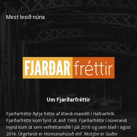
Mest lesið núna
Um Fjarðarfréttir
Fjarðarfréttir flytja fréttir af lifandi mannlífi í Hafnarfirði.
Fjarðarfréttir kom fyrst út árið 1969. Fjarðarfréttir í núverandi
mynd kom út sem veffréttamiðill í júlí 2016 og sem blað í ágúst
2016. Útgefandi er Hönnunarhúsið ehf. Ritstjóri er Guðni