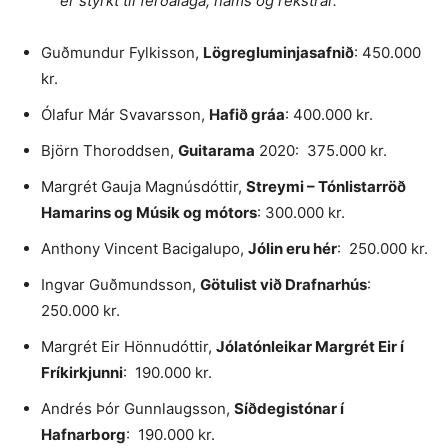
er styrkt til ferðalaga, náms og rekstrar.
Guðmundur Fylkisson,
Lögregluminjasafnið
: 450.000
kr.
Ólafur Már Svavarsson,
Hafið gráa
: 400.000 kr.
Björn Thoroddsen,
Guitarama
2020: 375.000 kr.
Margrét Gauja Magnúsdóttir,
Streymi – Tónlistarröð
Hamarins og Músik og mótors
: 300.000 kr.
Anthony Vincent Bacigalupo,
Jólin eru hér
: 250.000 kr.
Ingvar Guðmundsson,
Götulist við Drafnarhús
:
250.000 kr.
Margrét Eir Hönnudóttir,
Jólatónleikar Margrét Eir í
Fríkirkjunni
: 190.000 kr.
Andrés Þór Gunnlaugsson,
Síðdegistónar í
Hafnarborg
: 190.000 kr.