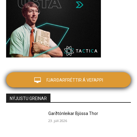
FJARÐARFRÉTTIR Á VEFAPPI
NÝJUSTU GREINAR
Garðtónleikar Bjössa Thor
23. júlí 2026