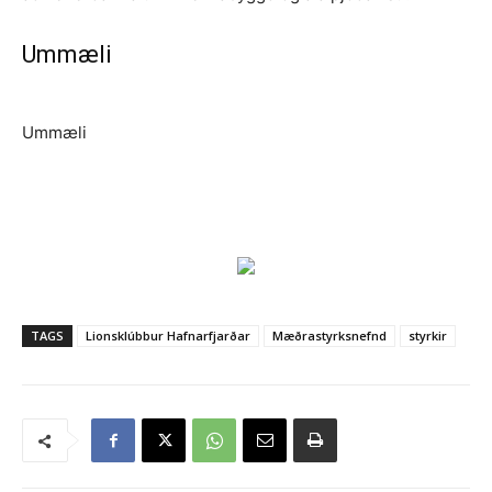
Ummæli
Ummæli
TAGS
Lionsklúbbur Hafnarfjarðar
Mæðrastyrksnefnd
styrkir