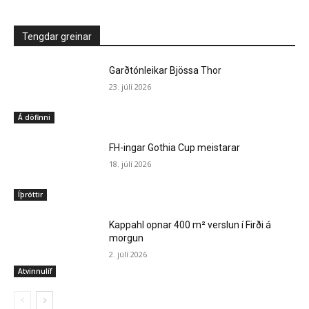
Tengdar greinar
Garðtónleikar Bjössa Thor
23. júlí 2026
Á döfinni
FH-ingar Gothia Cup meistarar
18. júlí 2026
Íþróttir
Kappahl opnar 400 m² verslun í Firði á
morgun
2. júlí 2026
Atvinnulíf