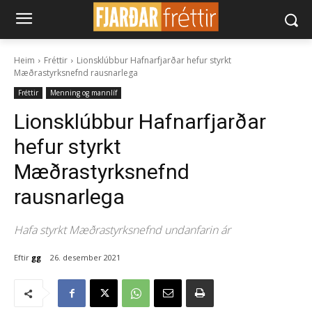
Heim
Fréttir
Lionsklúbbur Hafnarfjarðar hefur styrkt
Mæðrastyrksnefnd rausnarlega
Fréttir
Menning og mannlíf
Lionsklúbbur Hafnarfjarðar
hefur styrkt
Mæðrastyrksnefnd
rausnarlega
Hafa styrkt Mæðrastyrksnefnd undanfarin ár
Eftir
gg
26. desember 2021