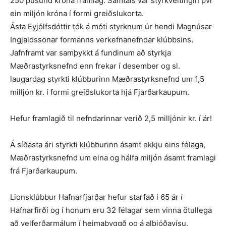
250 þúsund króna framlag. Samtals var styrk­veitingin því
ein miljón króna í formi greiðslukorta.
Ásta Eyjólfsdóttir tók á móti styrkn­um úr hendi Magnúsar
In­gjalds­sonar formanns verkefnanefndar klúbbsins.
Jafnframt var samþykkt á fundinum að styrkja
Mæðrastyrksnefnd enn frekar í desember og sl.
laugardag styrkti klúbburinn Mæðrastyrksnefnd um 1,5
milljón kr. í formi greiðslukorta hjá Fjarðarkaupum.
Hefur framlagið til nefndarinnar verið 2,5 milljónir kr. í ár!
Á síðasta ári styrkti klúbburinn ásamt ekkju eins félaga,
Mæðra­styrksnefnd um eina og hálfa miljón ásamt framlagi
frá Fjarðarkaupum.
Lionsklúbbur Hafnarfjarðar hefur starfað í 65 ár í
Hafnarfirði og í honum eru 32 félagar sem vinna ötullega
að velferðarmálum í heimabyggð og á alþjóðavísu.