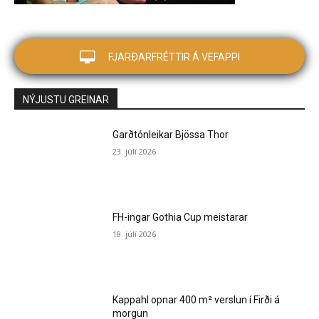
FJARÐARFRÉTTIR Á VEFAPPI
NÝJUSTU GREINAR
Garðtónleikar Bjössa Thor
23. júlí 2026
FH-ingar Gothia Cup meistarar
18. júlí 2026
Kappahl opnar 400 m² verslun í Firði á
morgun