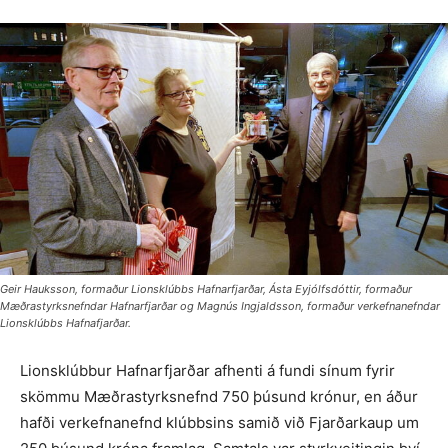
Geir Hauksson, formaður Lionsklúbbs Hafnarfjarðar, Ásta Eyjólfsdóttir, formaður
Mæðrastyrksnefndar Hafnarfjarðar og Magnús Ingjaldsson, formaður verkefnanefndar
Lionsklúbbs Hafnafjarðar.
Lionsklúbbur Hafnarfjarðar afhenti á fundi sínum fyrir
skömmu Mæðra­styrksnefnd 750 þúsund krónur, en áður
hafði verkefnanefnd klúbbsins samið við Fjarðarkaup um