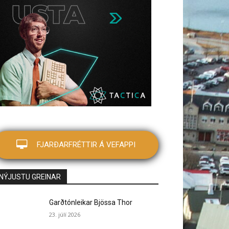
FJARÐARFRÉTTIR Á VEFAPPI
NÝJUSTU GREINAR
Garðtónleikar Bjössa Thor
23. júlí 2026