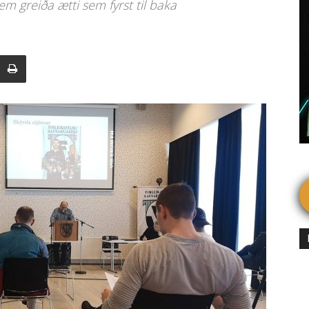
em greiða ætti sem fyrst til baka