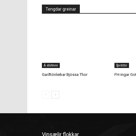
Á döfinni
Íþróttir
Garðtónleikar Bjössa Thor
FH-ingar Go