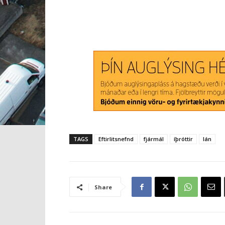
TAGS
Eftirlitsnefnd
fjármál
íþróttir
lán
Share
Tengdar greinar