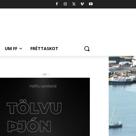
UM FF
FRÉTTASKOT
- H1 -