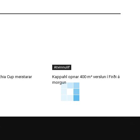
Atvinnulíf
thia Cup meistarar
Kappahl opnar 400 m² verslun í Firði á
morgun