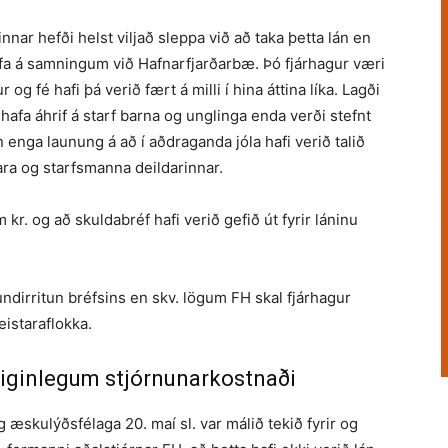
nar hefði helst viljað sleppa við að taka þetta lán en
afa á samningum við Hafnar­fjarðarbæ. Þó fjárhagur væri
og fé hafi þá verið fært á milli í hina áttina líka. Lagði
hafa áhrif á starf barna og unglinga enda verði stefnt
n enga launung á að í aðdraganda jóla hafi verið talið
ara og starfsmanna deildarinnar.
kr. og að skuldabréf hafi verið gefið út fyrir láninu
ndirritun bréfsins en skv. lögum FH skal fjárhagur
eistaraflokka.
meiginlegum stjórnunarkostnaði
og æskulýðsfélaga 20. maí sl. var málið tekið fyrir og