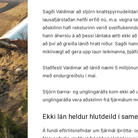
Sagði Valdimar að stjórn knattspyrnudeildarin
lausafjárstaðan hefði erfið nú, m.a. vegna t
aðskilinn hafi reksturinn verið sveiflukenndur 
hann áherslu á að þessi lántaka ætti ekki að 
að því að greiða lánið hratt niður. Sagði han
mikilvægt að gera upp laun leikmanna, þjálf
Staðfesti Valdimar að lánið næmi 5 milljónum 
með endur­greiðslu í maí.
Stjórn barna- og unglingaráðs kom ekki að u
unglingaráða vera aðskilinn frá fjármálum m
Ekki lán heldur hlutdeild í sa
Á fundi eftirlitsnefndar um fjármál íþrótta- 