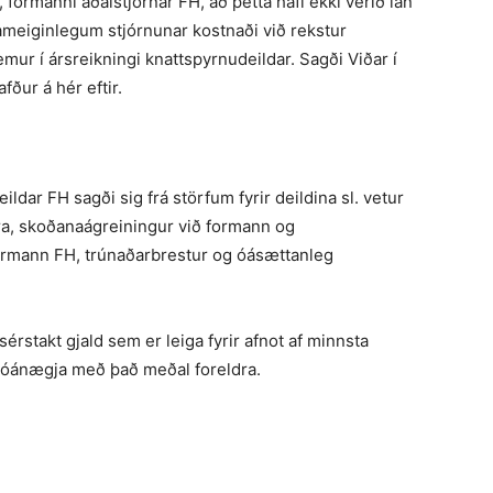
, formanni aðalstjórnar FH, að þetta hafi ekki verið lán
sameiginlegum stjórnunar kostnaði við rekstur
mur í ársreikningi knattspyrnudeildar. Sagði Viðar í
fður á hér eftir.
ldar FH sagði sig frá störfum fyrir deildina sl. vetur
dra, skoðana­ágreiningur við formann og
ormann FH, trúnaðarbrestur og óásættanleg
sérstakt gjald sem er leiga fyrir afnot af minnsta
l óánægja með það meðal foreldra.