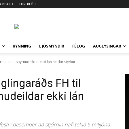
SAMBAND
ELDRI BLÖÐ
N
KYNNING
LJÓSMYNDIR
FÉLÖG
AUGLÝSINGAR
órnar knattspyrnudeildar ekki lán heldur styrkur
glingaráðs FH til
nudeildar ekki lán
ti í desember að stjórnin hafi tekið 5 milljóna