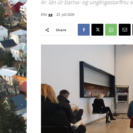
kr. lán úr barna- og unglingastarfinu s
Eftir
gg
23. júlí 2020
Share