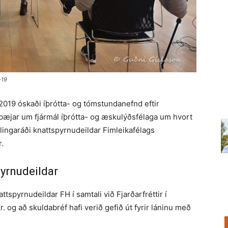
-19
2019 óskaði íþrótta- og tómstundanefnd eftir
rbæjar um fjármál íþrótta- og æskulýðsfélaga um hvort
glingaráði knattspyrnudeildar Fimleikafélags
r.
pyrnudeildar
tspyrnudeildar FH í samtali við Fjarðarfréttir í
 og að skuldabréf hafi verið gefið út fyrir láninu með