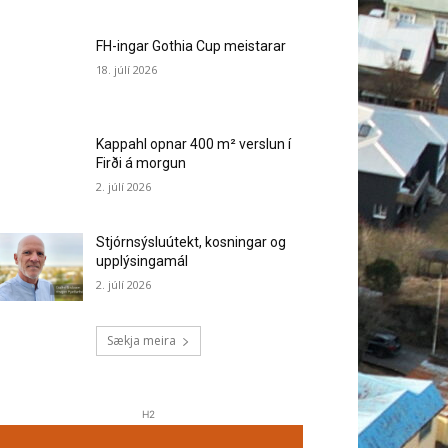
FH-ingar Gothia Cup meistarar
18. júlí 2026
Kappahl opnar 400 m² verslun í
Firði á morgun
2. júlí 2026
Stjórnsýsluútekt, kosningar og
upplýsingamál
2. júlí 2026
Sækja meira
H2