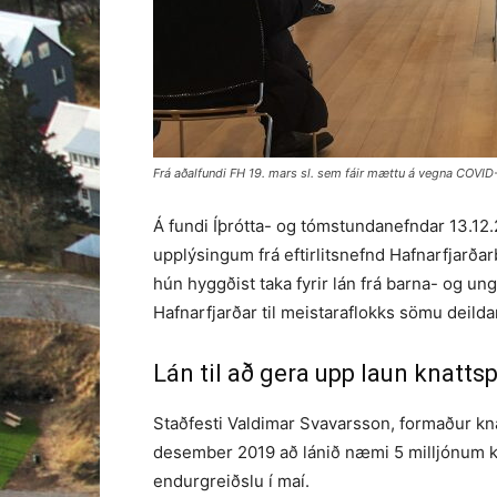
Frá aðalfundi FH 19. mars sl. sem fáir mættu á vegna COVID
Á fundi Íþrótta- og tómstundanefndar 13.12.
upplýsingum frá eftirlitsnefnd Hafnarfjarða
hún hyggðist taka fyrir lán frá barna- og un
Hafnarfjarðar til meistaraflokks sömu deilda
Lán til að gera upp laun knatts
Staðfesti Valdimar Svavarsson, formaður knat
desember 2019 að lánið næmi 5 milljónum kr.
endur­greiðslu í maí.