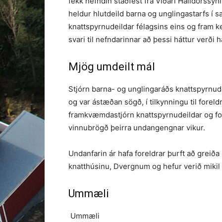
fékk nefndin staðfest frá Viðari Halldórssyni
heldur hlutdeild barna og unglingastarfs í 
knattspyrnudeildar félagsins eins og fram ke
svari til nefndarinnar að þessi háttur verði ha
Mjög umdeilt mál
Stjórn barna- og unglingaráðs knattspyrnudei
og var ástæðan sögð, í tilkynningu til forel
framkvæmdastjórn knattspyrnudeildar og f
vinnubrögð þeirra undangengnar vikur.
Undan­farin ár hafa foreldrar þurft að greiða 
knatthúsinu, Dvergn­um og hefur verið miki
Ummæli
Ummæli