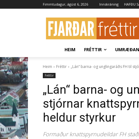
Fimmtudagur, ágúst 6, 2026
Innskráning
HAFÐU 
HEIM
FRÉTTIR
UMRÆÐA
Heim
Fréttir
„Lán“ barna- og unglingaráðs FH til stj
Fréttir
„Lán“ barna- og un
stjórnar knattspyr
heldur styrkur
Formaður knattspyrnudeildar FH staðfes