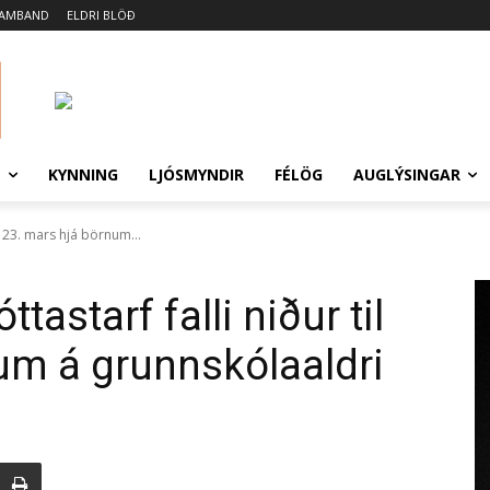
SAMBAND
ELDRI BLÖÐ
N
KYNNING
LJÓSMYNDIR
FÉLÖG
AUGLÝSINGAR
til 23. mars hjá börnum...
óttastarf falli niður til
um á grunnskólaaldri