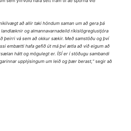
um sem yfirvöld hafa sett fram til að sporna við
mikilvægt að allir taki höndum saman um að gera þá
, landlæknir og almannavarnadeild ríkislögreglustjóra
við þeirri vá sem að okkur sækir. Með samstöðu og því
essi embætti hafa gefið út má því ætla að við eigum að
sælan hátt og mögulegt er. ÍSÍ er í stöðugu sambandi
fingarinnar upplýsingum um leið og þær berast,“
segir að