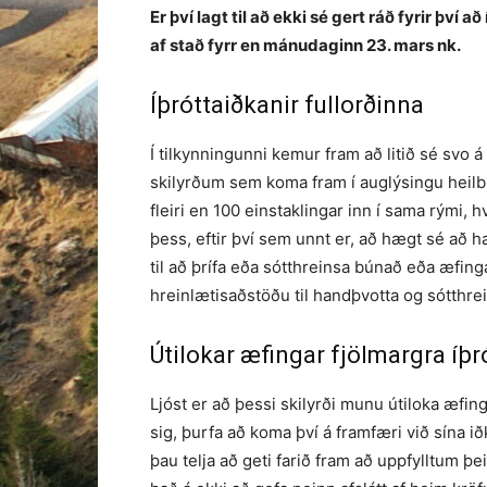
Er því lagt til að ekki sé gert ráð fyrir því a
af stað fyrr en mánudaginn 23. mars nk.
Íþróttaiðkanir fullorðinna
Í tilkynningunni kemur fram að litið sé svo á
skilyrðum sem koma fram í auglýsingu heil
fleiri en 100 einstaklingar inn í sama rými, 
þess, eftir því sem unnt er, að hægt sé að ha
til að þrífa eða sótthreinsa búnað eða æfin
hreinlætisaðstöðu til handþvotta og sótthre
Útilokar æfingar fjölmargra íþr
Ljóst er að þessi skilyrði munu útiloka æfinga
sig, þurfa að koma því á framfæri við sína 
þau telja að geti farið fram að uppfylltum þ