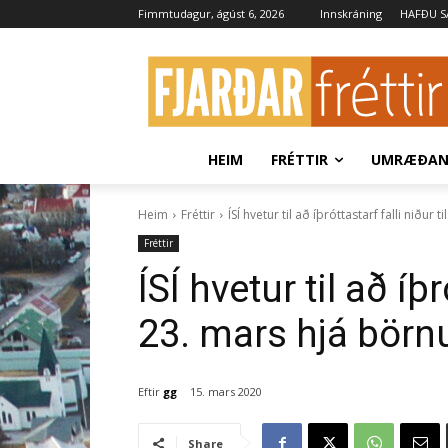
Fimmtudagur, ágúst 6, 2026
Innskráning
HAFÐU 
HEIM
FRÉTTIR
UMRÆÐA
Heim
Fréttir
ÍSÍ hvetur til að íþróttastarf falli niður 
Fréttir
ÍSÍ hvetur til að íþr
23. mars hjá börn
Eftir
gg
15. mars 2020
Share