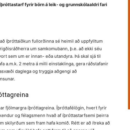
ð íþróttastarf fyrir börn á leik- og grunnskólaaldri fari
 að íþróttaiðkun fullorðinna sé heimil að uppfylltum
brigðisráðherra um samkomubann, þ.e. að ekki séu
hvort sem um er innan- eða utandyra. Þá skal sjá til
fa a.m.k. 2 metra á milli einstaklinga, gera ráðstafanir
gasvæði daglega og tryggja aðgengi að
insunar.
óttagreina
r fjölmargra íþróttagreina. Íþróttafélögin, hvert fyrir
iðkendur og félagsmenn hvað af íþróttastarfsemi þeirra
eim skilyrðum sem fram hafa komið. Rétt er að ítreka að