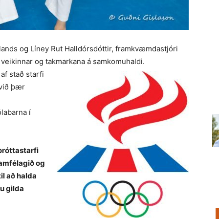
slands og Líney Rut Halldórsdóttir, framkvæmdastjóri
19 veikinnar og takmarkana á samkomuhaldi.
af stað starfi
 við þær
ólabarna í
þróttastarfi
samfélagið og
il að halda
u gilda