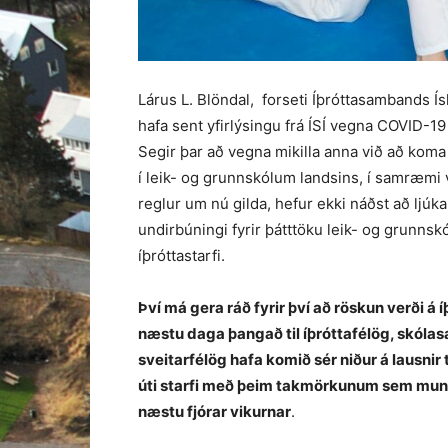
Lárus L. Blöndal, forseti Íþróttasambands Í
hafa sent yfirlýsingu frá ÍSÍ vegna COVID-
Segir þar að vegna mikilla anna við að koma 
í leik- og grunnskólum landsins, í samræmi
reglur um nú gilda, hefur ekki náðst að ljúka
undirbúningi fyrir þátttöku leik- og grunnsk
íþróttastarfi.
Því má gera ráð fyrir því að röskun verði á í
næstu daga þangað til íþróttafélög, skóla
sveitarfélög hafa komið sér niður á lausnir t
úti starfi með þeim takmörkunum sem mun
næstu fjórar vikurnar
.