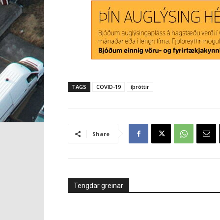
TAGS
COVID-19
íþróttir
Share
Tengdar greinar