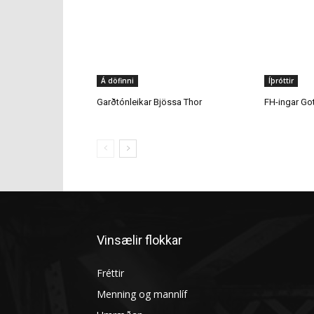
Á döfinni
Íþróttir
Garðtónleikar Bjössa Thor
FH-ingar Go