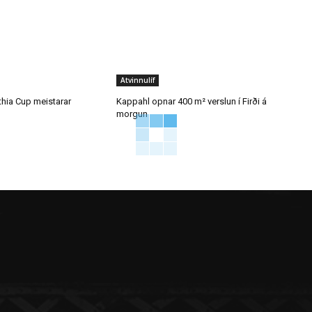
Atvinnulíf
thia Cup meistarar
Kappahl opnar 400 m² verslun í Firði á
morgun