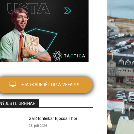
FJARÐARFRÉTTIR Á VEFAPPI
NÝJUSTU GREINAR
Garðtónleikar Bjössa Thor
23. júlí 2026