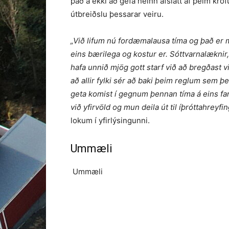
það á ekki að gefa neinn afslátt af þeim kröf
útbreiðslu þessarar veiru.
„Við lifum nú fordæmalausa tíma og það er 
eins bærilega og kostur er. Sóttvarnalæknir
hafa unnið mjög gott starf við að bregðast 
að allir fylki sér að baki þeim reglum sem þ
geta komist í gegnum þennan tíma á eins far
við yfirvöld og mun deila út til íþróttahrey
lokum í yfirlýsingunni.
Ummæli
Ummæli