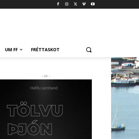
UM FF
FRÉTTASKOT
- H1 -