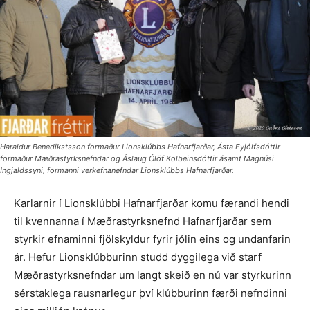
Haraldur Benedikstsson formaður Lionsklúbbs Hafnarfjarðar, Ásta Eyjólfs­dóttir
formaður Mæðrastyrksnefndar og Áslaug Ólöf Kolbeinsdóttir ásamt ­Magnúsi
Ingjaldssyni, formanni verkefnanefndar Lionsklúbbs Hafnarfjarðar.
Karlarnir í Lionsklúbbi Hafnarfjarðar komu færandi hendi
til kvennanna í Mæðrastyrksnefnd Hafnarfjarðar sem
styrkir efnaminni fjölskyldur fyrir jólin eins og undanfarin
ár. Hefur Lionsklúbburinn studd dyggilega við starf
Mæðrastyrksnefndar um langt skeið en nú var styrkurinn
sérstaklega rausnarlegur því klúbburinn færði nefndinni