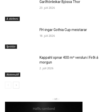
Garðtónleikar Bjössa Thor
23. júlí 2026
Á döfinni
FH-ingar Gothia Cup meistarar
18. júlí 2026
Íþróttir
Kappahl opnar 400 m² verslun í Firði á
morgun
2. júlí 2026
Atvinnulíf
- H1 -