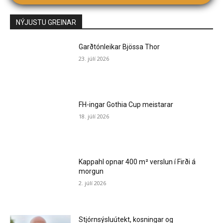
NÝJUSTU GREINAR
Garðtónleikar Bjössa Thor
23. júlí 2026
FH-ingar Gothia Cup meistarar
18. júlí 2026
Kappahl opnar 400 m² verslun í Firði á
morgun
2. júlí 2026
Stjórnsýsluútekt, kosningar og