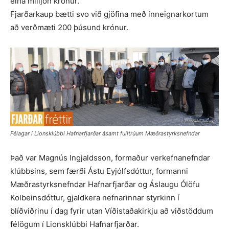
eina milljón krónur.
Fjarðarkaup bætti svo við gjöfina með inneignarkortum
að verðmæti 200 þúsund krónur.
Félagar í Lionsklúbbi Hafnarfjarðar ásamt fulltrúum Mæðrastyrksnefndar
Það var Magnús Ingjaldsson, formaður verkefnanefndar
klúbbsins, sem færði Ástu Eyjólfsdóttur, formanni
Mæðrastyrksnefndar Hafnarfjarðar og Áslaugu Ólöfu
Kolbeinsdóttur, gjaldkera nefnarinnar styrkinn í
blíðviðrinu í dag fyrir utan Víðistaðakirkju að viðstöddum
félögum í Lionsklúbbi Hafnarfjarðar.