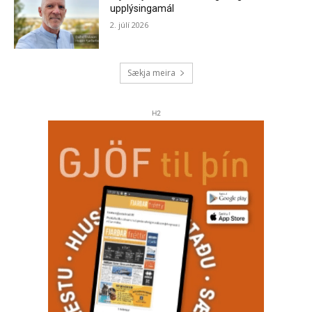
upplýsingamál
2. júlí 2026
Sækja meira
H2