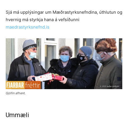
Sjá má upplýsingar um Mæðrastyrksnefndina, úthlutun og
hvernig má styrkja hana á vefsíðunni
maedrastyrksnefnd.is
Gjöfin afhent.
Ummæli