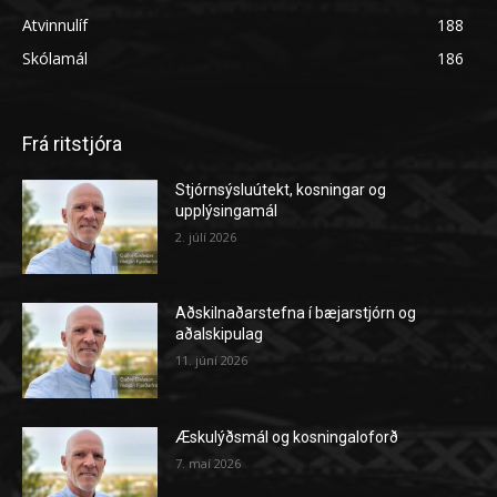
Atvinnulíf
188
Skólamál
186
Frá ritstjóra
Stjórnsýsluútekt, kosningar og
upplýsingamál
2. júlí 2026
Aðskilnaðarstefna í bæjarstjórn og
aðalskipulag
11. júní 2026
Æskulýðsmál og kosningaloforð
7. maí 2026