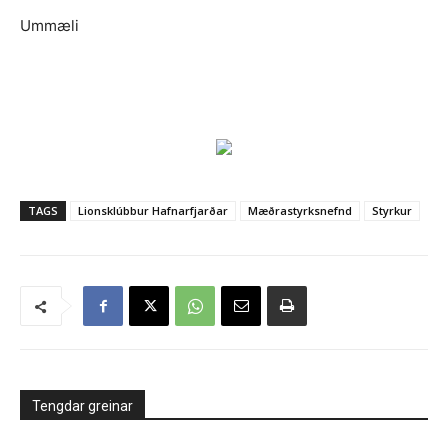
Ummæli
TAGS
Lionsklúbbur Hafnarfjarðar
Mæðrastyrksnefnd
Styrkur
Tengdar greinar