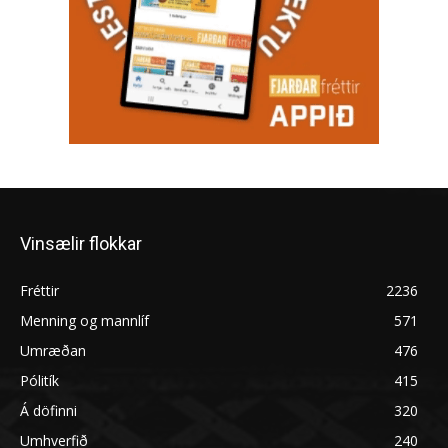
Vinsælir flokkar
Fréttir
2236
Menning og mannlíf
571
Umræðan
476
Pólitík
415
Á döfinni
320
Umhverfið
240