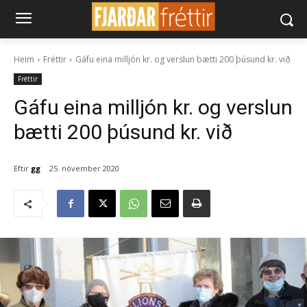
Heim
Fréttir
Gáfu eina milljón kr. og verslun bætti 200 þúsund kr. við
Fréttir
Gáfu eina milljón kr. og verslun
bætti 200 þúsund kr. við
Eftir
gg
25. nóvember 2020