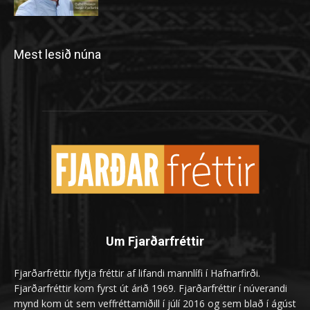
Mest lesið núna
Um Fjarðarfréttir
Fjarðarfréttir flytja fréttir af lifandi mannlífi í Hafnarfirði.
Fjarðarfréttir kom fyrst út árið 1969. Fjarðarfréttir í núverandi
mynd kom út sem veffréttamiðill í júlí 2016 og sem blað í ágúst