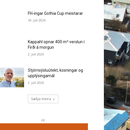
FH-ingar Gothia Cup meistarar
18. júlí 2026
Kappahl opnar 400 m² verslun í
Firði á morgun
2. júlí 2026
Stjórnsýsluútekt, kosningar og
upplýsingamál
2. júlí 2026
Sækja meira
H2