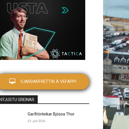
FJARÐARFRÉTTIR Á VEFAPPI
NÝJUSTU GREINAR
Garðtónleikar Bjössa Thor
23. júlí 2026