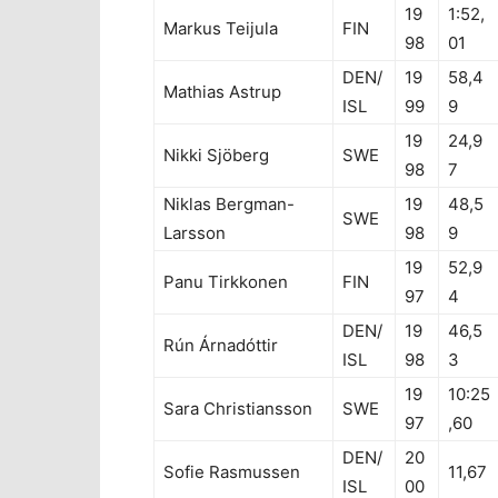
19
1:52,
Markus Teijula
FIN
98
01
DEN/
19
58,4
Mathias Astrup
ISL
99
9
19
24,9
Nikki Sjöberg
SWE
98
7
Niklas Bergman-
19
48,5
SWE
Larsson
98
9
19
52,9
Panu Tirkkonen
FIN
97
4
DEN/
19
46,5
Rún Árnadóttir
ISL
98
3
19
10:25
Sara Christiansson
SWE
97
,60
DEN/
20
Sofie Rasmussen
11,67
ISL
00