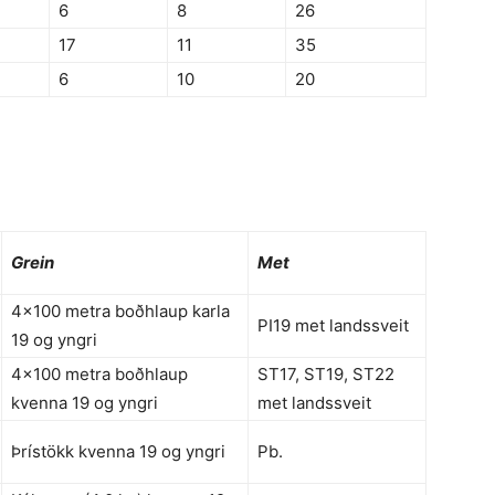
6
8
26
17
11
35
6
10
20
Grein
Met
4×100 metra boðhlaup karla
PI19 met landssveit
19 og yngri
4×100 metra boðhlaup
ST17, ST19, ST22
kvenna 19 og yngri
met landssveit
Þrístökk kvenna 19 og yngri
Pb.