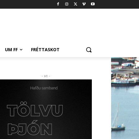
UM FF
FRÉTTASKOT
- H1 -