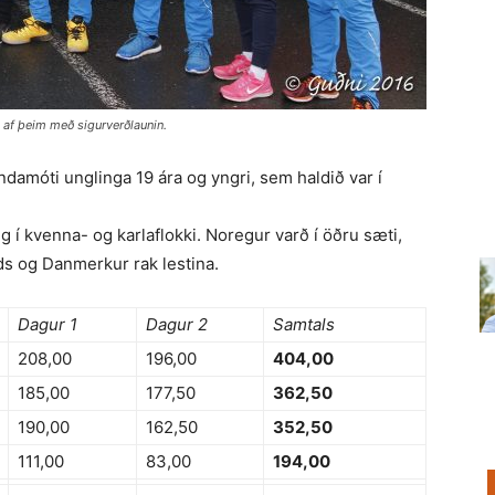
d af þeim með sigurverðlaunin.
ndamóti unglinga 19 ára og yngri, sem haldið var í
g í kvenna- og karlaflokki. Noregur varð í öðru sæti,
nds og Danmerkur rak lestina.
Dagur 1
Dagur 2
Samtals
208,00
196,00
404,00
185,00
177,50
362,50
190,00
162,50
352,50
111,00
83,00
194,00