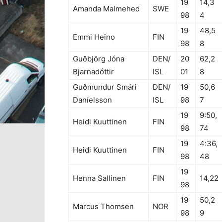
19
14,3
Amanda Malmehed
SWE
98
4
19
48,5
Emmi Heino
FIN
98
8
Guðbjörg Jóna
DEN/
20
62,2
Bjarnadóttir
ISL
01
8
Guðmundur Smári
DEN/
19
50,6
Daníelsson
ISL
98
7
19
9:50,
Heidi Kuuttinen
FIN
98
74
19
4:36,
Heidi Kuuttinen
FIN
98
48
19
Henna Sallinen
FIN
14,22
98
19
50,2
Marcus Thomsen
NOR
98
9