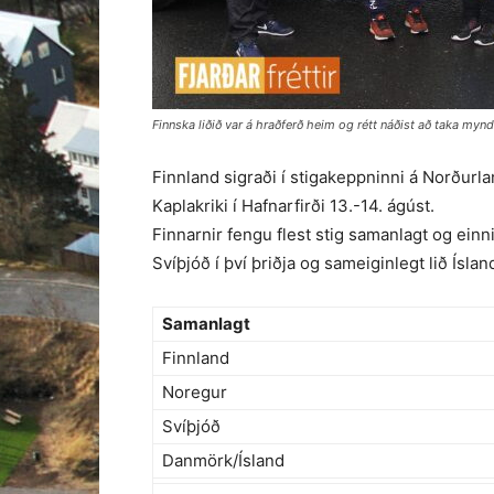
Finnska liðið var á hraðferð heim og rétt náðist að taka myn
Finnland sigraði í stigakeppninni á Norðurla
Kaplakriki í Hafnarfirði 13.-14. ágúst.
Finnarnir fengu flest stig samanlagt og einni
Svíþjóð í því þriðja og sameiginlegt lið Ísla
Samanlagt
Finnland
Noregur
Svíþjóð
Danmörk/Ísland