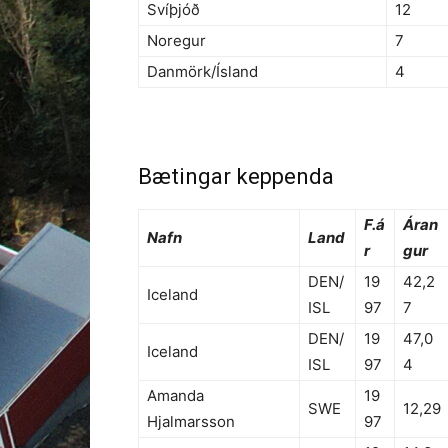
Svíþjóð
12
Noregur
7
Danmörk/Ísland
4
Bætingar keppenda
F.á
Áran
Nafn
Land
r
gur
DEN/
19
42,2
Iceland
ISL
97
7
DEN/
19
47,0
Iceland
ISL
97
4
Amanda
19
SWE
12,29
Hjalmarsson
97