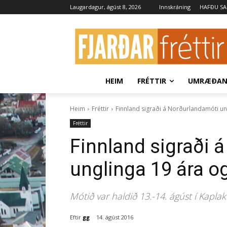
Laugardagur, ágúst 8, 2026
Innskráning
HAFÐU S
HEIM
FRÉTTIR
UMRÆÐA
Heim
Fréttir
Finnland sigraði á Norðurlandamóti ung
Fréttir
Finnland sigraði 
unglinga 19 ára og
Mótið var haldið 13.-14. ágúst í Kaplakr
Eftir
gg
14. ágúst 2016