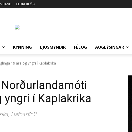
AMBAND
ELDRI BLÖÐ
N
KYNNING
LJÓSMYNDIR
FÉLÖG
AUGLÝSINGAR
linga 19 ára og yngri í Kaplakrika
á Norðurlandamóti
 yngri í Kaplakrika
ika, Hafnarfirði