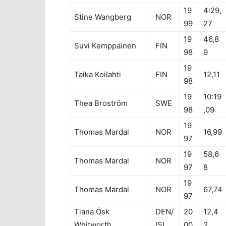
19
4:29,
Stine Wangberg
NOR
99
27
19
46,8
Suvi Kemppainen
FIN
98
9
19
Taika Koilahti
FIN
12,11
98
19
10:19
Thea Broström
SWE
98
,09
19
Thomas Mardal
NOR
16,99
97
19
58,6
Thomas Mardal
NOR
97
8
19
Thomas Mardal
NOR
67,74
97
Tiana Ósk
DEN/
20
12,4
Whitworth
ISL
00
2