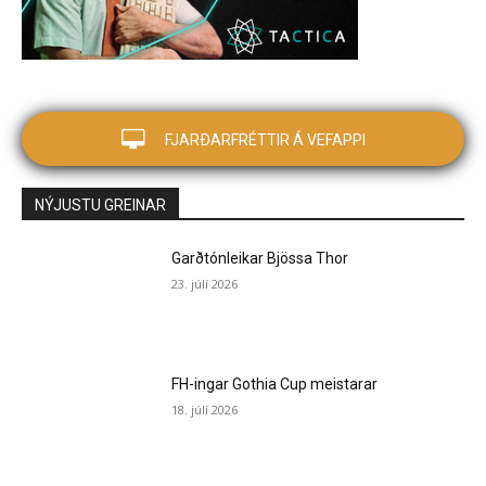
FJARÐARFRÉTTIR Á VEFAPPI
NÝJUSTU GREINAR
Garðtónleikar Bjössa Thor
23. júlí 2026
FH-ingar Gothia Cup meistarar
18. júlí 2026