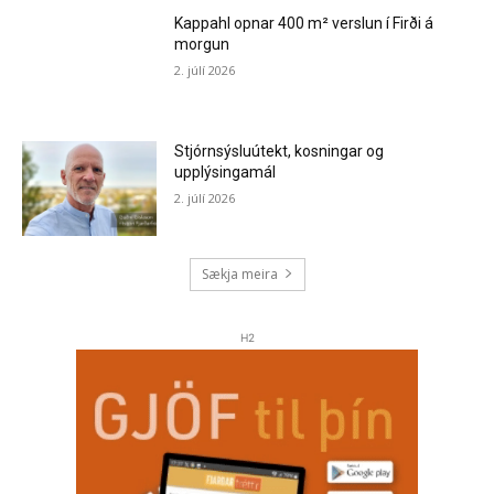
Kappahl opnar 400 m² verslun í Firði á
morgun
2. júlí 2026
Stjórnsýsluútekt, kosningar og
upplýsingamál
2. júlí 2026
Sækja meira
H2