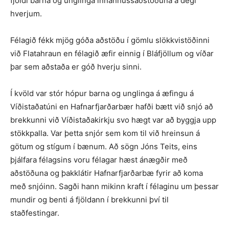
fjöldi barna og unglinga innanhússaðstöðuna á degi
hverjum.
Félagið fékk mjög góða aðstöðu í gömlu slökkvistöðinni
við Flatahraun en félagið æfir einnig í Bláfjöllum og víðar
þar sem aðstaða er góð hverju sinni.
Í kvöld var stór hópur barna og unglinga á æfingu á
Víðistaðatúni en Hafnarfjarðarbær hafði bætt við snjó að
brekkunni við Víðistaðakirkju svo hægt var að byggja upp
stökkpalla. Var þetta snjór sem kom til við hreinsun á
götum og stígum í bænum. Að sögn Jóns Teits, eins
þjálfara félagsins voru félagar hæst ánægðir með
aðstöðuna og þakklátir Hafnarfjarðarbæ fyrir að koma
með snjóinn. Sagði hann mikinn kraft í félaginu um þessar
mundir og benti á fjöldann í brekkunni því til
staðfestingar.