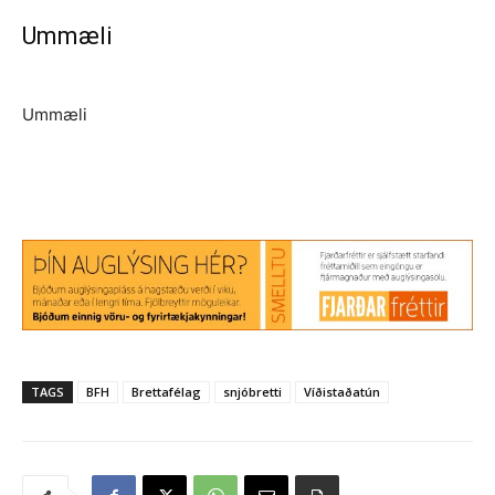
Ummæli
Ummæli
TAGS
BFH
Brettafélag
snjóbretti
Víðistaðatún