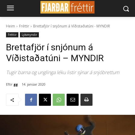
Heim
Fréttir
Brettafjör í snjónum á Víðistaðatúni - MYNDIR
Fréttir
Ljósmyndir
Brettafjör í snjónum á
Víðistaðatúni – MYNDIR
Tugir barna og unglinga léku listir sýnar á snjóbrettum
Eftir
gg
14. janúar 2020