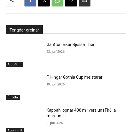
Tengdar greinar
Garðtónleikar Bjössa Thor
23. júlí 2026
Á döfinni
FH-ingar Gothia Cup meistarar
18. júlí 2026
Íþróttir
Kappahl opnar 400 m² verslun í Firði á
morgun
2. júlí 2026
Atvinnulíf