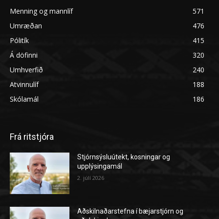
Menning og mannlíf
571
Umræðan
476
Pólitík
415
Á döfinni
320
Umhverfið
240
Atvinnulíf
188
Skólamál
186
Frá ritstjóra
Stjórnsýsluútekt, kosningar og
upplýsingamál
2. júlí 2026
Aðskilnaðarstefna í bæjarstjórn og