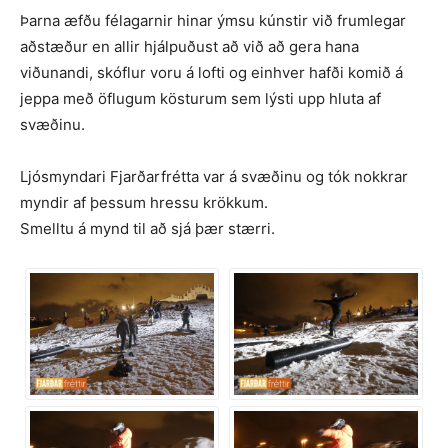
Þarna æfðu félagarnir hinar ýmsu kúnstir við frumlegar
aðstæður en allir hjálpuðust að við að gera hana
viðunandi, skóflur voru á lofti og einhver hafði komið á
jeppa með öflugum kösturum sem lýsti upp hluta af
svæðinu.
Ljósmyndari Fjarðarfrétta var á svæðinu og tók nokkrar
myndir af þessum hressu krökkum.
Smelltu á mynd til að sjá þær stærri.