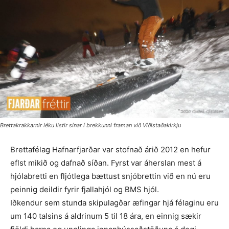
Brettakrakkarnir léku listir sínar í brekkunni framan við Víðistaðakirkju
Brettafélag Hafnarfjarðar var stofnað árið 2012 en hefur
eflst mikið og dafnað síðan. Fyrst var áherslan mest á
hjólabretti en fljótlega bættust snjóbrettin við en nú eru
peinnig deildir fyrir fjallahjól og BMS hjól.
Iðkendur sem stunda skipulagðar æfingar hjá félaginu eru
um 140 talsins á aldrinum 5 til 18 ára, en einnig sækir