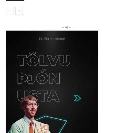
- H1 -