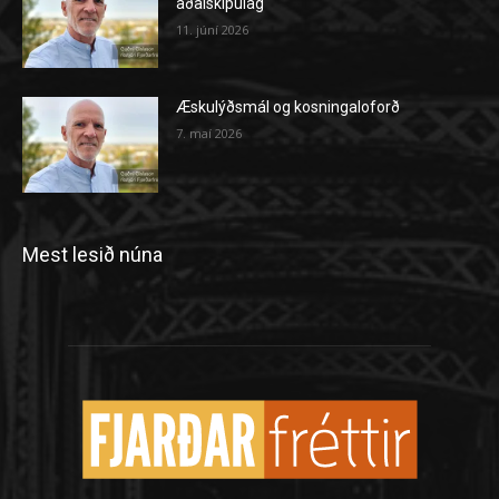
aðalskipulag
11. júní 2026
Æskulýðsmál og kosningaloforð
7. maí 2026
Mest lesið núna