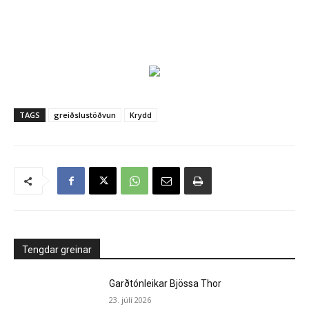
TAGS
greiðslustöðvun
Krydd
Tengdar greinar
Garðtónleikar Bjössa Thor
23. júlí 2026