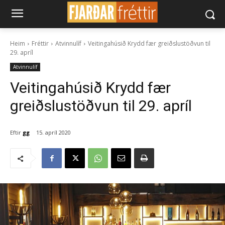
Heim
Fréttir
Atvinnulíf
Veitingahúsið Krydd fær greiðslustöðvun til
29. apríl
Atvinnulíf
Veitingahúsið Krydd fær
greiðslustöðvun til 29. apríl
Eftir
gg
15. apríl 2020