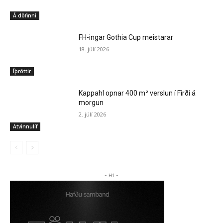
Á döfinni
FH-ingar Gothia Cup meistarar
18. júlí 2026
Íþróttir
Kappahl opnar 400 m² verslun í Firði á
morgun
2. júlí 2026
Atvinnulíf
- H1 -