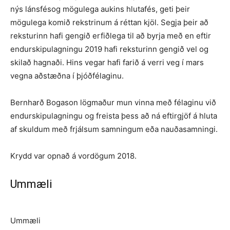
nýs lánsfésog mögulega aukins hlutafés, geti þeir
mögulega komið rekstrinum á réttan kjöl. Segja þeir að
reksturinn hafi gengið erfiðlega til að byrja með en eftir
endurskipulagningu 2019 hafi reksturinn gengið vel og
skilað hagnaði. Hins vegar hafi farið á verri veg í mars
vegna aðstæðna í þjóðfélaginu.
Bernharð Bogason lögmaður mun vinna með félaginu við
endurskipulagningu og freista þess að ná eftirgjöf á hluta
af skuldum með frjálsum samningum eða nauðasamningi.
Krydd var opnað á vordögum 2018.
Ummæli
Ummæli