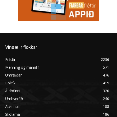
Vinsælir flokkar
Fréttir
2236
Menning og mannlíf
571
Umræðan
476
Pólitík
415
Á döfinni
320
Umhverfið
240
Atvinnulíf
188
Skólamál
186