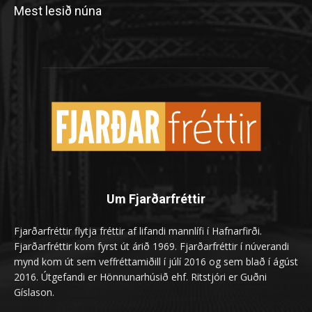
Mest lesið núna
Um Fjarðarfréttir
Fjarðarfréttir flytja fréttir af lifandi mannlífi í Hafnarfirði.
Fjarðarfréttir kom fyrst út árið 1969. Fjarðarfréttir í núverandi
mynd kom út sem veffréttamiðill í júlí 2016 og sem blað í ágúst
2016. Útgefandi er Hönnunarhúsið ehf. Ritstjóri er Guðni
Gíslason.