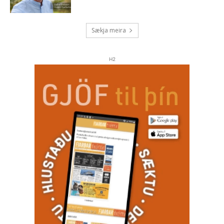
Sækja meira
H2