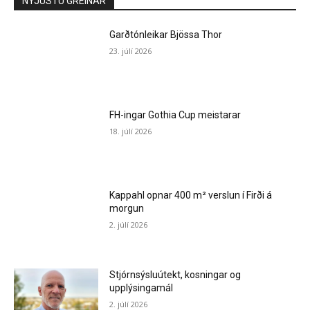
NÝJUSTU GREINAR
Garðtónleikar Bjössa Thor
23. júlí 2026
FH-ingar Gothia Cup meistarar
18. júlí 2026
Kappahl opnar 400 m² verslun í Firði á
morgun
2. júlí 2026
Stjórnsýsluútekt, kosningar og
upplýsingamál
2. júlí 2026