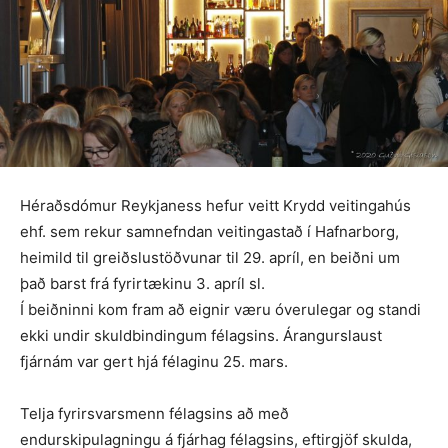
Héraðsdómur Reykjaness hefur veitt Krydd veitingahús
ehf. sem rekur samnefndan veitingastað í Hafnarborg,
heimild til greiðslustöðvunar til 29. apríl, en beiðni um
það barst frá fyrirtækinu 3. apríl sl.
Í beiðninni kom fram að eignir væru óverulegar og standi
ekki undir skuldbindingum félagsins. Árangurslaust
fjárnám var gert hjá félaginu 25. mars.
Telja fyrirsvarsmenn félagsins að með
endurskipulagningu á fjárhag félagsins, eftirgjöf skulda,