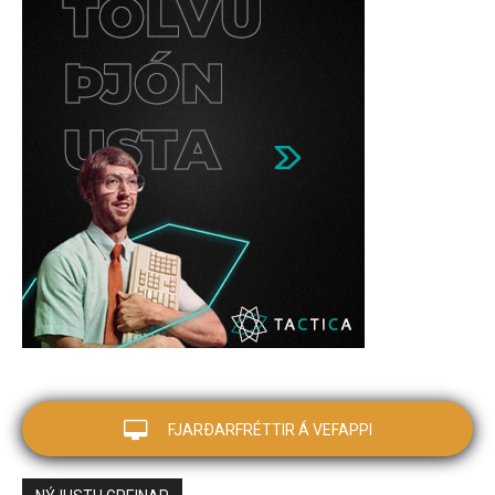
FJARÐARFRÉTTIR Á VEFAPPI