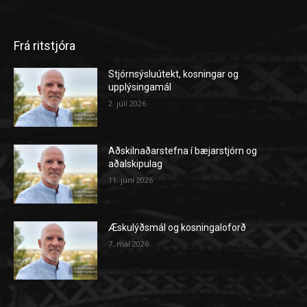
Frá ritstjóra
Stjórnsýsluútekt, kosningar og
upplýsingamál
2. júlí 2026
Aðskilnaðarstefna í bæjarstjórn og
aðalskipulag
11. júní 2026
Æskulýðsmál og kosningaloforð
7. maí 2026