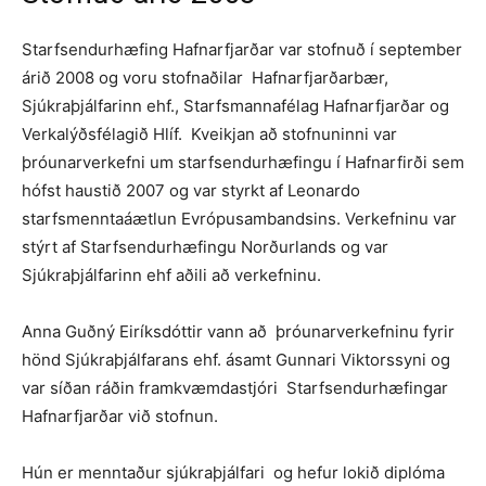
Starfsendurhæfing Hafnarfjarðar var stofnuð í september
árið 2008 og voru stofnaðilar Hafnarfjarðarbær,
Sjúkraþjálfarinn ehf., Starfsmannafélag Hafnarfjarðar og
Verkalýðsfélagið Hlíf. Kveikjan að stofnuninni var
þróunarverkefni um starfsendurhæfingu í Hafnarfirði sem
hófst haustið 2007 og var styrkt af Leonardo
starfsmenntaáætlun Evrópusambandsins. Verkefninu var
stýrt af Starfsendurhæfingu Norðurlands og var
Sjúkraþjálfarinn ehf aðili að verkefninu.
Anna Guðný Eiríksdóttir vann að þróunarverkefninu fyrir
hönd Sjúkraþjálfarans ehf. ásamt Gunnari Viktorssyni og
var síðan ráðin framkvæmdastjóri Starfsendurhæfingar
Hafnarfjarðar við stofnun.
Hún er menntaður sjúkraþjálfari og hefur lokið diplóma