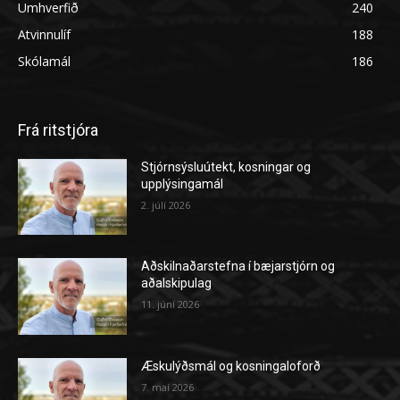
Umhverfið
240
Atvinnulíf
188
Skólamál
186
Frá ritstjóra
Stjórnsýsluútekt, kosningar og
upplýsingamál
2. júlí 2026
Aðskilnaðarstefna í bæjarstjórn og
aðalskipulag
11. júní 2026
Æskulýðsmál og kosningaloforð
7. maí 2026