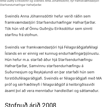
Anna Guðný Eiríksdóttir og Sveindís Anna Jóhannsdóttir, nýr framskvæmdastjóri
Starfsendurhæfingar Hafnafjarðar.
Sveindís Anna Jóhannsdóttir hefur verið ráðin sem
framkvæmdastjóri Starfsendurhæfingar Hafnarfjarðar.
Tók hún við af Önnu Guðnýju Eiríksdóttur sem sinnti
starfinu frá stofnun.
Sveindís var framkvæmdastjóri hjá Félagsráðgjafafélagi
Íslands en er einnig vel kunnug endurhæfingarþjónustu.
Hún hefur m.a. starfað áður hjá Starfsendurhæfingu
Hafnarfjarðar, Samvinnu starfsendurhæfingu á
Suðurnesjum og Reykjalundi en þar starfaði hún sem
forstöðufélagsráðgjafi. Sveindís er félagsráðgjafi með MA
próf og sérfræðileyfi í félagsráðgjöf á heilbrigðissviði
ásamt því að vera menntaður handleiðari og sáttamaður.
Stofnuð árið 2008