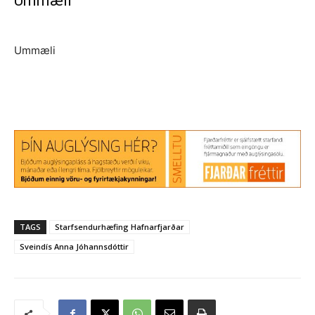
Ummæli
Ummæli
TAGS
Starfsendurhæfing Hafnarfjarðar
Sveindís Anna Jóhannsdóttir