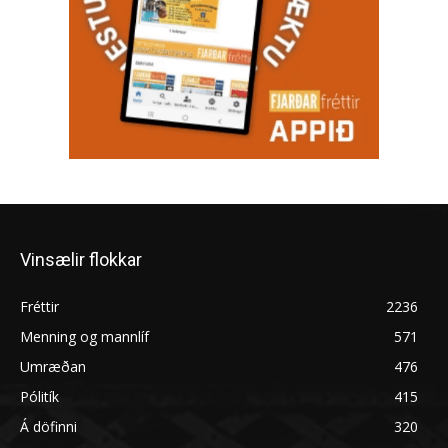
Vinsælir flokkar
Fréttir
2236
Menning og mannlíf
571
Umræðan
476
Pólitík
415
Á döfinni
320