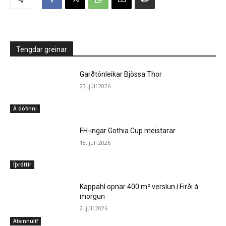
Tengdar greinar
Garðtónleikar Bjössa Thor
23. júlí 2026
Á döfinni
FH-ingar Gothia Cup meistarar
18. júlí 2026
Íþróttir
Kappahl opnar 400 m² verslun í Firði á
morgun
2. júlí 2026
Atvinnulíf