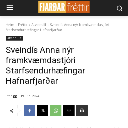
Heim
Fréttir
Atvinnulíf
Sveindís Anna nýr framkvæmdastjóri
Starfsendurhæfingar Hafnarfjarðar
Atvinnulíf
Sveindís Anna nýr
framkvæmdastjóri
Starfsendurhæfingar
Hafnarfjarðar
Eftir
gg
19. júní 2024