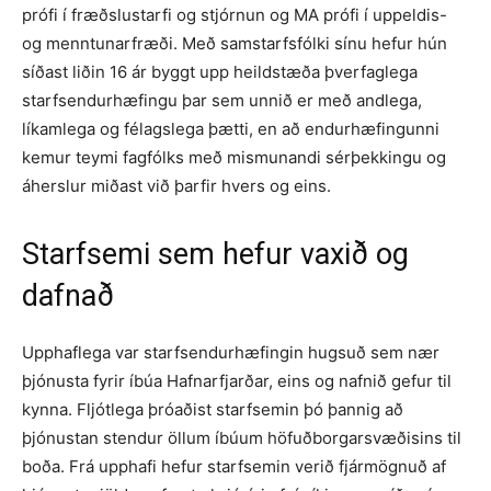
prófi í fræðslustarfi og stjórnun og MA prófi í uppeldis-
og menntunarfræði. Með samstarfsfólki sínu hefur hún
síðast liðin 16 ár byggt upp heildstæða þverfaglega
starfsendurhæfingu þar sem unnið er með andlega,
líkamlega og félagslega þætti, en að endurhæfingunni
kemur teymi fagfólks með mismunandi sérþekkingu og
áherslur miðast við þarfir hvers og eins.
Starfsemi sem hefur vaxið og
dafnað
Upphaflega var starfsendurhæfingin hugsuð sem nær
þjónusta fyrir íbúa Hafnarfjarðar, eins og nafnið gefur til
kynna. Fljótlega þróaðist starfsemin þó þannig að
þjónustan stendur öllum íbúum höfuðborgarsvæðisins til
boða. Frá upphafi hefur starfsemin verið fjármögnuð af