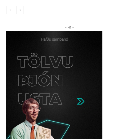
- H1 -