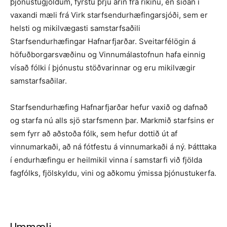
þjónustugjöldum, fyrstu þrjú árin frá ríkinu, en síðan í
vaxandi mæli frá Virk starfsendurhæfingarsjóði, sem er
helsti og mikilvægasti samstarfsaðili
Starfsendurhæfingar Hafnarfjarðar. Sveitarfélögin á
höfuðborgarsvæðinu og Vinnumálastofnun hafa einnig
vísað fólki í þjónustu stöðvarinnar og eru mikilvægir
samstarfsaðilar.
Starfsendurhæfing Hafnarfjarðar hefur vaxið og dafnað
og starfa nú alls sjö starfsmenn þar. Markmið starfsins er
sem fyrr að aðstoða fólk, sem hefur dottið út af
vinnumarkaði, að ná fótfestu á vinnumarkaði á ný. Þátttaka
í endurhæfingu er heilmikil vinna í samstarfi við fjölda
fagfólks, fjölskyldu, vini og aðkomu ýmissa þjónustukerfa.