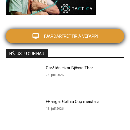
FJARÐARFRÉTTIR Á VEFAPPI
NÝJUSTU GREINAR
Garðtónleikar Bjössa Thor
23. júlí 2026
FH-ingar Gothia Cup meistarar
18. júlí 2026