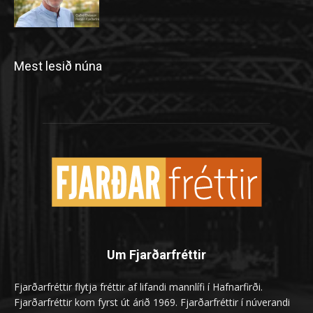
Mest lesið núna
Um Fjarðarfréttir
Fjarðarfréttir flytja fréttir af lifandi mannlífi í Hafnarfirði.
Fjarðarfréttir kom fyrst út árið 1969. Fjarðarfréttir í núverandi