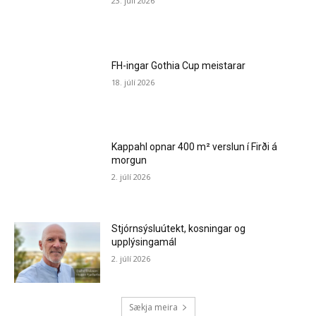
23. júlí 2026
FH-ingar Gothia Cup meistarar
18. júlí 2026
Kappahl opnar 400 m² verslun í Firði á
morgun
2. júlí 2026
Stjórnsýsluútekt, kosningar og
upplýsingamál
2. júlí 2026
Sækja meira