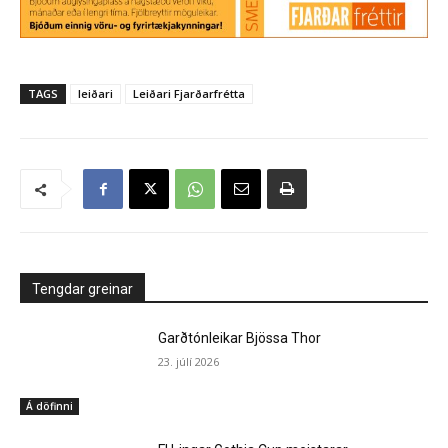
TAGS
leiðari
Leiðari Fjarðarfrétta
Tengdar greinar
Garðtónleikar Bjössa Thor
23. júlí 2026
Á döfinni