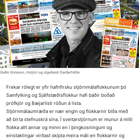
Guðni Gíslason, ritstjóri og útgefandi Fjarðarfrétta
Frekar rólegt er yfir hafnfirsku stjórnmálaflokkunum þó
Sam­fylking og Sjálfstæðis­flokk­ur hafi báðir boðað
prófkjör og Bæjarlisti röðun á lista.
Stjórnmálaumræða er nær engin og flokkarnir bíða með
að birta stefnuskrá sína. Í sveitarstjórnum er munur á milli
flokka allt annar og minni en í þingkosningum og
einstaklingar virðast skipta meira máli en flokkarnir og