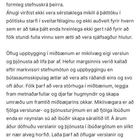
formleg stefnuskrá þeirra.
Áhugi virðist ekki vera sérstaklega mikill á þátttöku í
pólitísku starfi í sveitarfélaginu og ekki auðvelt fyrir hvern
sem er að taka þátt enda hreinlega ekki gert ráð fyrir að
fólk stundi fulla vinnu sem ætti að vera sjálfsagður hlutur.
Öflug uppbygging í miðbænum er mikilvæg eigi verslun
og þjónusta að lifa þar af. Hefur margsinnis verið kallað
eftir markvissri stefnumótun og uppbyggingu en
bútasaumsskipulag ætlar að vera alls ráðandi eins og svo
oft áður. Fólk þarf að vera stórhuga í miðbænum, leggja
fram metnaðarfullar og djarfar hugmyndir og skapa
umræðu um framtíð miðbæjarins okkar. Mikilvægara er að
fjölga verslunar- og þjónusturýmum en að fjölga íbúðum
enda er reynslan sú að íbúðir skapa sáralítið líf. Á árum
áður döfnuðu verslanir og þjónusta í íbúðar­götum en slíkt
er nær alveg horfið. Laða þarf að öflugar verslanir og