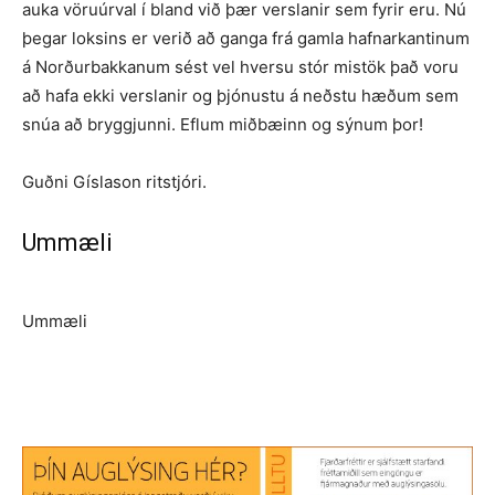
auka vöruúrval í bland við þær verslanir sem fyrir eru. Nú
þegar loksins er verið að ganga frá gamla hafnarkantinum
á Norðurbakkan­um sést vel hversu stór mistök það voru
að hafa ekki verslanir og þjónustu á neðstu hæðum sem
snúa að bryggjunni. Eflum miðbæinn og sýnum þor!
Guðni Gíslason ritstjóri.
Ummæli
Ummæli