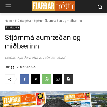
Heim
Frá ritstjóra
Stjórnmálaumræðan og miðbærinn
Frá ritstjóra
Stjórnmálaumræðan og
miðbærinn
Leiðari Fjarðarfrétta 2. febrúar 2022
Eftir
gg
2. febrúar 2022