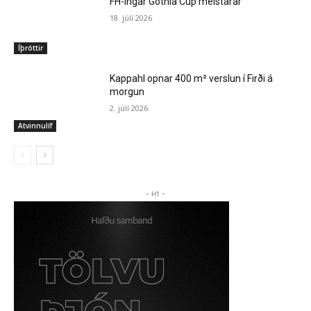
FH-ingar Gothia Cup meistarar
18. júlí 2026
Íþróttir
Kappahl opnar 400 m² verslun í Firði á
morgun
2. júlí 2026
Atvinnulíf
- H1 -