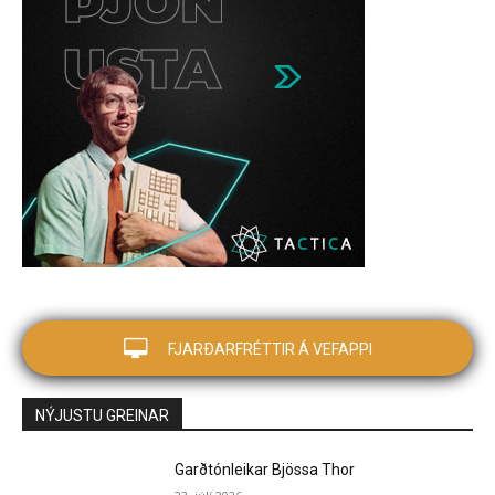
FJARÐARFRÉTTIR Á VEFAPPI
NÝJUSTU GREINAR
Garðtónleikar Bjössa Thor