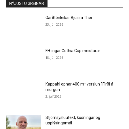
NÝJUSTU GREINAR
Garðtónleikar Bjössa Thor
23. júlí 2026
FH-ingar Gothia Cup meistarar
18. júlí 2026
Kappahl opnar 400 m² verslun í Firði á
morgun
2. júlí 2026
Stjórnsýsluútekt, kosningar og
upplýsingamál