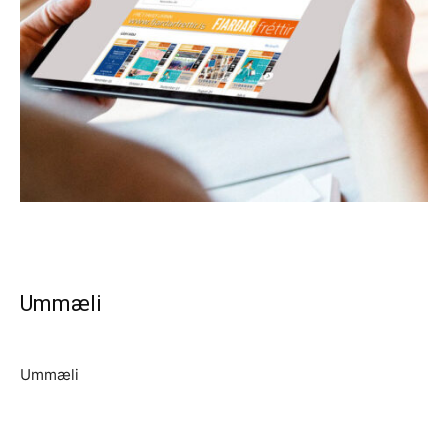
Ummæli
Ummæli