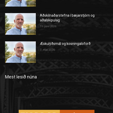
Aðskilnaðarstefna í bæjarstjórn og
aðalskipulag
11. júní 2026
Æskulýðsmál og kosningaloforð
7. maí 2026
Mest lesið núna