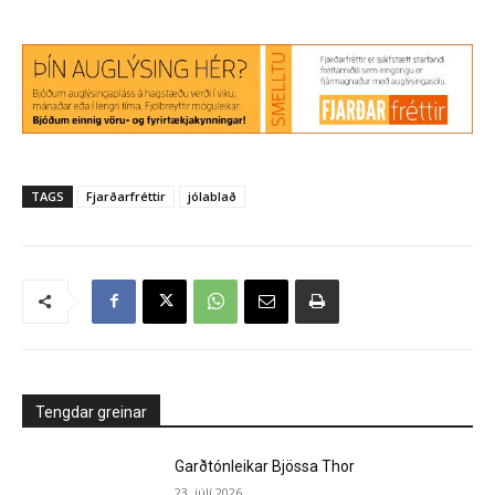
TAGS
Fjarðarfréttir
jólablað
Tengdar greinar
Garðtónleikar Bjössa Thor
23. júlí 2026