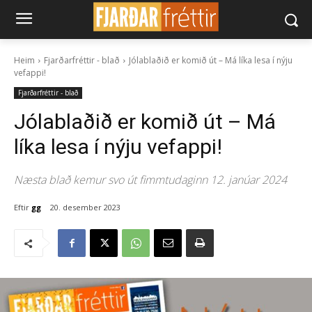
Heim
Fjarðarfréttir - blað
Jólablaðið er komið út – Má líka lesa í nýju
vefappi!
Fjarðarfréttir - blað
Jólablaðið er komið út – Má
líka lesa í nýju vefappi!
Næsta blað kemur svo út fimmtudaginn 12. janúar 2024
Eftir
gg
20. desember 2023