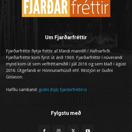
Um Fjarðarfréttir
Fjarðarfréttir flytja fréttir af lifandi mannlífi í Hafnarfirði.
Fjarðarfréttir kom fyrst út árið 1969. Fjarðarfréttir í núverandi
mynd kom út sem veffréttamiðill í júlí 2016 og sem blað í ágúst
2016. Útgefandi er Hönnunarhúsið ehf. Ritstjóri er Guðni
Gíslason.
Hafðu samband:
gudni (hjá) fjardarfrettir.is
Fylgstu með