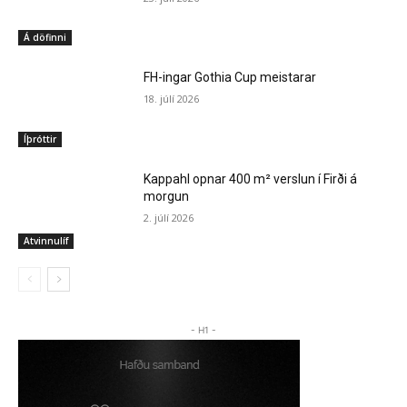
Á döfinni
FH-ingar Gothia Cup meistarar
18. júlí 2026
Íþróttir
Kappahl opnar 400 m² verslun í Firði á
morgun
2. júlí 2026
Atvinnulíf
- H1 -