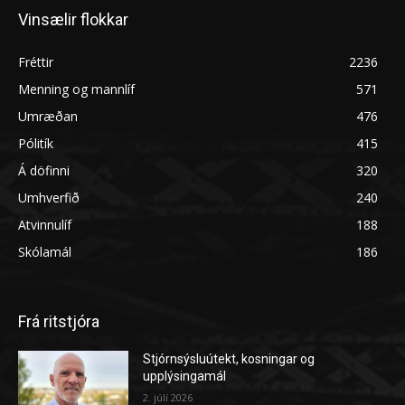
Vinsælir flokkar
Fréttir
2236
Menning og mannlíf
571
Umræðan
476
Pólitík
415
Á döfinni
320
Umhverfið
240
Atvinnulíf
188
Skólamál
186
Frá ritstjóra
Stjórnsýsluútekt, kosningar og
upplýsingamál
2. júlí 2026