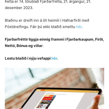
Þetta er 14. tölublað Fjarðarfrétta, 21. árgangur, 21.
desember 2023.
Blaðinu er dreift inn á öll heimili í Hafnarfirði með
Póstdreifingu. Fáir þú ekki blaðið smelltu
hér
.
Fjarðarfréttir liggja einnig frammi í Fjarðarkaupum, Firði,
Nettó, Bónus og víðar
.
Lestu blaðið í nýju vefappi
hér
.