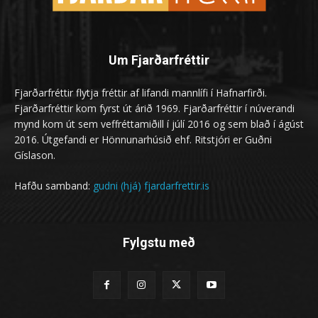
Um Fjarðarfréttir
Fjarðarfréttir flytja fréttir af lifandi mannlífi í Hafnarfirði.
Fjarðarfréttir kom fyrst út árið 1969. Fjarðarfréttir í núverandi
mynd kom út sem veffréttamiðill í júlí 2016 og sem blað í ágúst
2016. Útgefandi er Hönnunarhúsið ehf. Ritstjóri er Guðni
Gíslason.
Hafðu samband:
gudni (hjá) fjardarfrettir.is
Fylgstu með