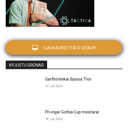
FJARÐARFRÉTTIR Á VEFAPPI
NÝJUSTU GREINAR
Garðtónleikar Bjössa Thor
23. júlí 2026
FH-ingar Gothia Cup meistarar
18. júlí 2026