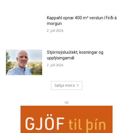
Kappahl opnar 400 m² verslun í Firði á
morgun
2. júlí 2026
Stjórnsýsluútekt, kosningar og
upplýsingamál
2. júlí 2026
Sækja meira
H2