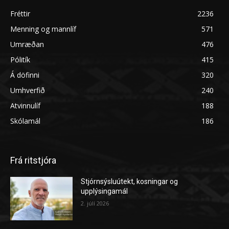
Fréttir
2236
Menning og mannlíf
571
Umræðan
476
Pólitík
415
Á döfinni
320
Umhverfið
240
Atvinnulíf
188
Skólamál
186
Frá ritstjóra
Stjórnsýsluútekt, kosningar og
upplýsingamál
2. júlí 2026