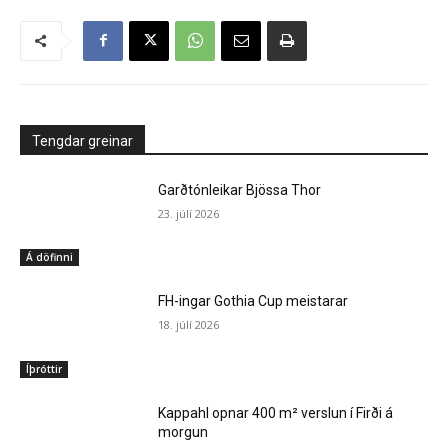
Tengdar greinar
Garðtónleikar Bjössa Thor
23. júlí 2026
Á döfinni
FH-ingar Gothia Cup meistarar
18. júlí 2026
Íþróttir
Kappahl opnar 400 m² verslun í Firði á
morgun