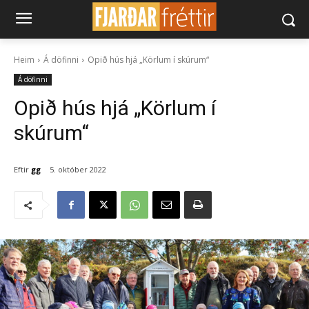
Heim
Á döfinni
Opið hús hjá „Körlum í skúrum“
Á döfinni
Opið hús hjá „Körlum í
skúrum“
Eftir
gg
5. október 2022