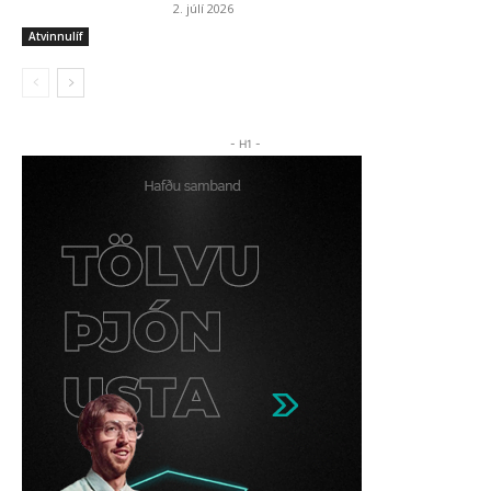
2. júlí 2026
Atvinnulíf
- H1 -