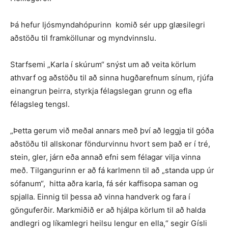
Þá hefur ljósmyndahópurinn komið sér upp glæsilegri
aðstöðu til framköllunar og myndvinnslu.
Starfsemi „Karla í skúrum“ snýst um að veita körlum
athvarf og aðstöðu til að sinna hugðarefnum sínum, rjúfa
einangrun þeirra, styrkja félagslegan grunn og efla
félagsleg tengsl.
„Þetta gerum við meðal annars með því að leggja til góða
aðstöðu til allskonar föndurvinnu hvort sem það er í tré,
stein, gler, járn eða annað efni sem félagar vilja vinna
með. Tilgangurinn er að fá karlmenn til að „standa upp úr
sófanum“, hitta aðra karla, fá sér kaffisopa saman og
spjalla. Einnig til þessa að vinna handverk og fara í
gönguferðir. Markmiðið er að hjálpa körlum til að halda
andlegri og líkamlegri heilsu lengur en ella,“ segir Gísli