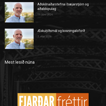
Aðskilnaðarstefna í bæjarstjórn og
aðalskipulag
11. júní 2026
Æskulýðsmál og kosningaloforð
7. maí 2026
Mest lesið núna