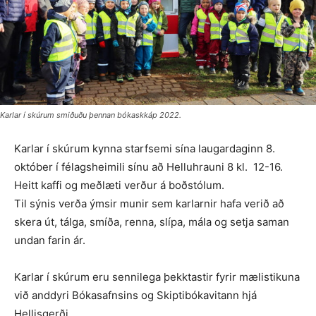
Karlar í skúrum smiðuðu þennan bókaskkáp 2022.
Karlar í skúrum kynna starfsemi sína laugardaginn 8.
október í félagsheimili sínu að Helluhrauni 8 kl. 12-16.
Heitt kaffi og meðlæti verður á boðstólum.
Til sýnis verða ýmsir munir sem karlarnir hafa verið að
skera út, tálga, smíða, renna, slípa, mála og setja saman
undan farin ár.
Karlar í skúrum eru sennilega þekktastir fyrir mælistikuna
við anddyri Bókasafnsins og Skiptibókavitann hjá
Hellisgerði.