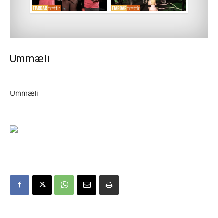
Ummæli
Ummæli