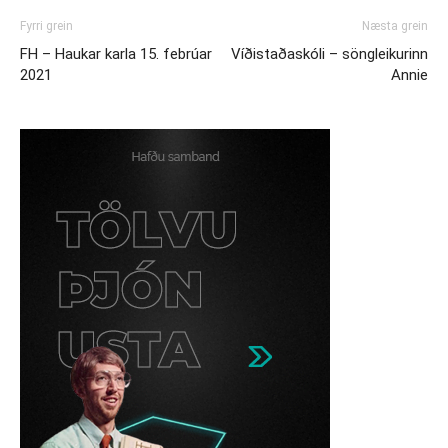
Fyrri grein
Næsta grein
FH – Haukar karla 15. febrúar
Víðistaðaskóli – söngleikurinn
2021
Annie