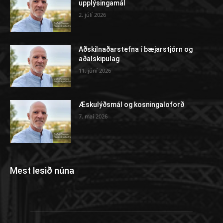
upplýsingamál
2. júlí 2026
Aðskilnaðarstefna í bæjarstjórn og
aðalskipulag
11. júní 2026
Æskulýðsmál og kosningaloforð
7. maí 2026
Mest lesið núna