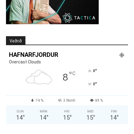
Veðrið
HAFNARFJORDUR
Overcast Clouds
°
8
°
C
8
°
8
74 %
3.9kmh
89 %
SUN
MÁN
ÞRI
MIÐ
FIM
14
°
14
°
15
°
15
°
14
°