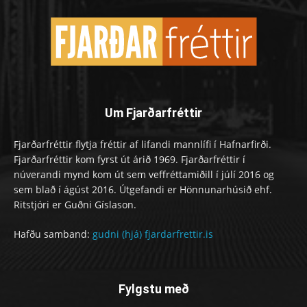
Um Fjarðarfréttir
Fjarðarfréttir flytja fréttir af lifandi mannlífi í Hafnarfirði.
Fjarðarfréttir kom fyrst út árið 1969. Fjarðarfréttir í
núverandi mynd kom út sem veffréttamiðill í júlí 2016 og
sem blað í ágúst 2016. Útgefandi er Hönnunarhúsið ehf.
Ritstjóri er Guðni Gíslason.
Hafðu samband:
gudni (hjá) fjardarfrettir.is
Fylgstu með