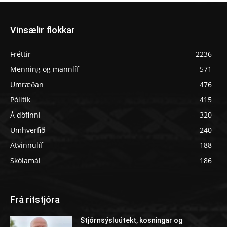
Vinsælir flokkar
Fréttir
2236
Menning og mannlíf
571
Umræðan
476
Pólitík
415
Á döfinni
320
Umhverfið
240
Atvinnulíf
188
Skólamál
186
Frá ritstjóra
Stjórnsýsluútekt, kosningar og