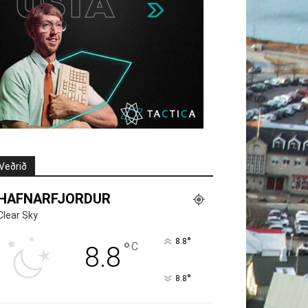
Veðrið
HAFNARFJORDUR
Clear Sky
°
8.8
°
C
8.8
°
8.8