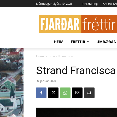
Mánudagur, ágúst 10, 2026
Innskráning
HAFÐU S
HEIM
FRÉTTIR
UMRÆÐAN
Heim
Strand Francisca
Strand Francisca
8. janúar 2020