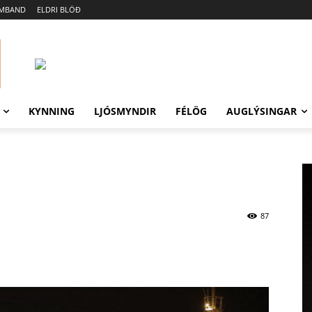
AMBAND
ELDRI BLÖÐ
KYNNING
LJÓSMYNDIR
FÉLÖG
AUGLÝSINGAR
87