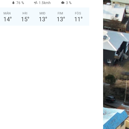
76 %
1.5kmh
3 %
MÁN
ÞRI
MIÐ
FIM
FÖS
14
°
15
°
13
°
13
°
11
°