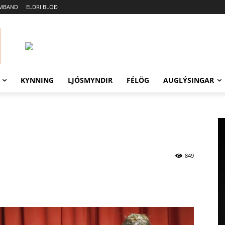
AMBAND
ELDRI BLÖÐ
KYNNING
LJÓSMYNDIR
FÉLÖG
AUGLÝSINGAR
849