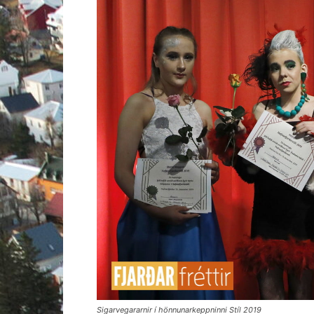
Sigarvegararnir í hönnunarkeppninni Stíl 2019