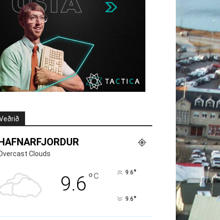
Veðrið
HAFNARFJORDUR
Overcast Clouds
°
9.6
°
C
9.6
°
9.6