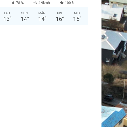
78 %
4.9kmh
100 %
LAU
SUN
MÁN
ÞRI
MIÐ
13
°
14
°
14
°
16
°
15
°