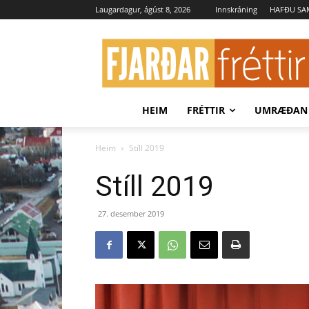
Laugardagur, ágúst 8, 2026
Innskráning
HAFÐU S
HEIM
FRÉTTIR
UMRÆÐAN
Heim
Stíll 2019
Stíll 2019
27. desember 2019