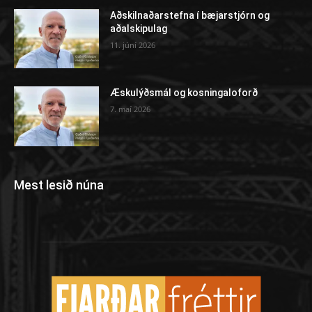
Aðskilnaðarstefna í bæjarstjórn og
aðalskipulag
11. júní 2026
Æskulýðsmál og kosningaloforð
7. maí 2026
Mest lesið núna