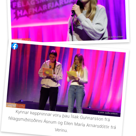
Kynnar keppninnar voru þau Ísak Gunnarsson frá
félagsmiðstöðinni Ásn­um og Ellen María Arnarsdóttir frá
Verinu.