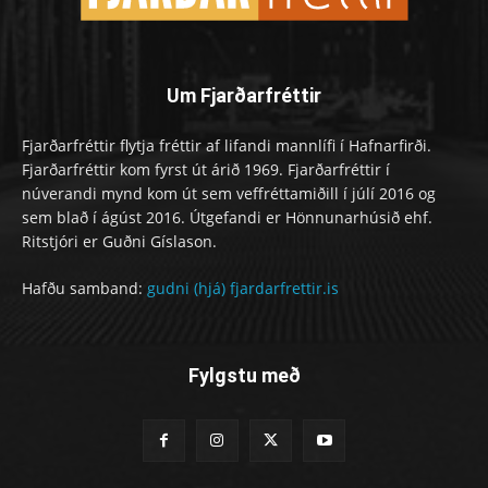
Um Fjarðarfréttir
Fjarðarfréttir flytja fréttir af lifandi mannlífi í Hafnarfirði.
Fjarðarfréttir kom fyrst út árið 1969. Fjarðarfréttir í
núverandi mynd kom út sem veffréttamiðill í júlí 2016 og
sem blað í ágúst 2016. Útgefandi er Hönnunarhúsið ehf.
Ritstjóri er Guðni Gíslason.
Hafðu samband:
gudni (hjá) fjardarfrettir.is
Fylgstu með