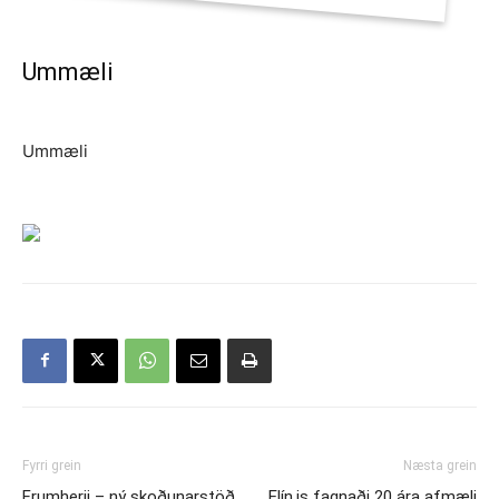
Ummæli
Ummæli
Fyrri grein
Næsta grein
Frumherji – ný skoðunarstöð
Elín.is fagnaði 20 ára afmæli