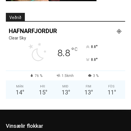
Veðrið
HAFNARFJORDUR
Clear Sky
°
8.8
°
C
8.8
°
8.8
76 %
1.5kmh
3 %
MÁN
ÞRI
MIÐ
FIM
FÖS
14
°
15
°
13
°
13
°
11
°
Vinsælir flokkar