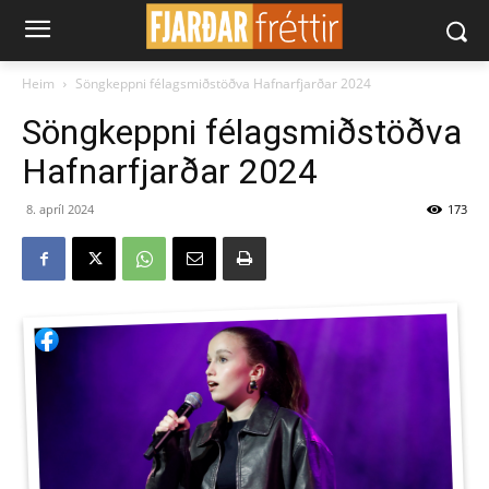
Heim
Söngkeppni félagsmiðstöðva Hafnarfjarðar 2024
Söngkeppni félagsmiðstöðva
Hafnarfjarðar 2024
8. apríl 2024
173