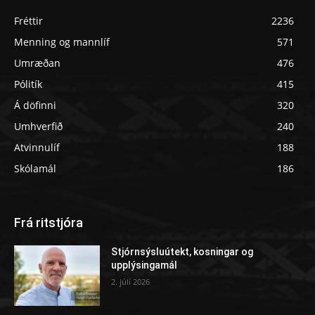
Fréttir
2236
Menning og mannlíf
571
Umræðan
476
Pólitík
415
Á döfinni
320
Umhverfið
240
Atvinnulíf
188
Skólamál
186
Frá ritstjóra
Stjórnsýsluútekt, kosningar og
upplýsingamál
2. júlí 2026