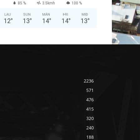
85 %
3.5kmh
100 %
LAU
SUN
MÁN
ÞRI
MIÐ
12
°
13
°
14
°
14
°
13
°
2236
571
476
415
320
240
188