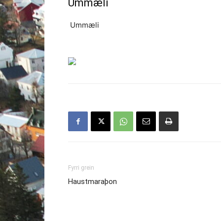
Ummæli
Ummæli
Fyrri grein
Haustmaraþon