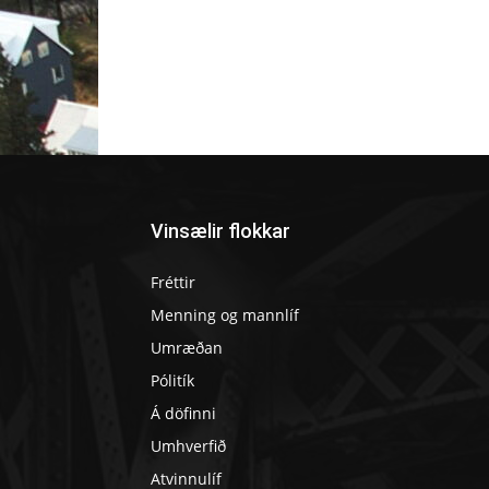
Vinsælir flokkar
Fréttir
Menning og mannlíf
Umræðan
Pólitík
Á döfinni
Umhverfið
Atvinnulíf