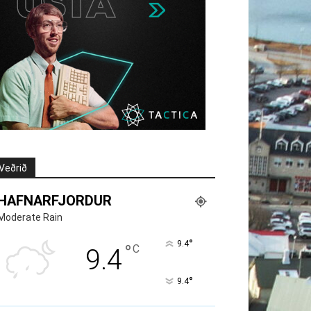
Veðrið
HAFNARFJORDUR
Moderate Rain
°
9.4
°
C
9.4
°
9.4