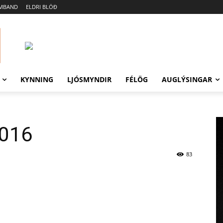
AMBAND
ELDRI BLÖÐ
KYNNING
LJÓSMYNDIR
FÉLÖG
AUGLÝSINGAR
2016
83