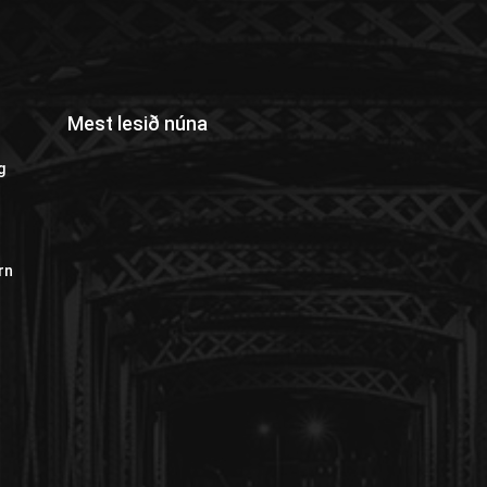
Mest lesið núna
g
rn