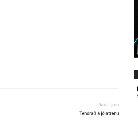
Næsta grein
Tendrað á jólatrénu