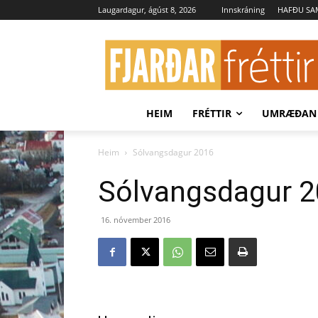
Laugardagur, ágúst 8, 2026
Innskráning
HAFÐU S
HEIM
FRÉTTIR
UMRÆÐAN
Heim
Sólvangsdagur 2016
Sólvangsdagur 
16. nóvember 2016