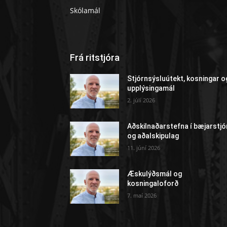
Skólamál
Frá ritstjóra
Stjórnsýsluútekt, kosningar o
upplýsingamál
2. júlí 2026
Aðskilnaðarstefna í bæjarstjó
og aðalskipulag
11. júní 2026
Æskulýðsmál og
kosningaloforð
7. maí 2026