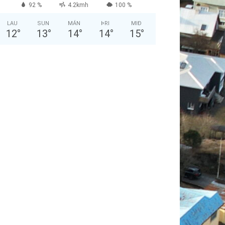
92 %
4.2kmh
100 %
LAU
SUN
MÁN
ÞRI
MIÐ
12
°
13
°
14
°
14
°
15
°