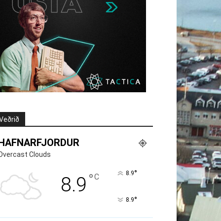
Veðrið
HAFNARFJORDUR
Overcast Clouds
°
8.9
°
C
8.9
°
8.9