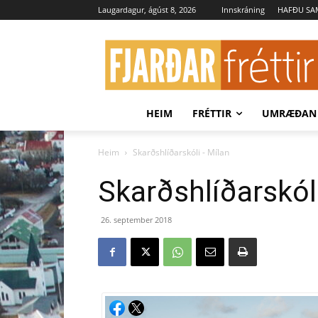
Laugardagur, ágúst 8, 2026
Innskráning
HAFÐU S
HEIM
FRÉTTIR
UMRÆÐAN
Heim
Skarðshlíðarskóli - Mílan
Skarðshlíðarskól
26. september 2018