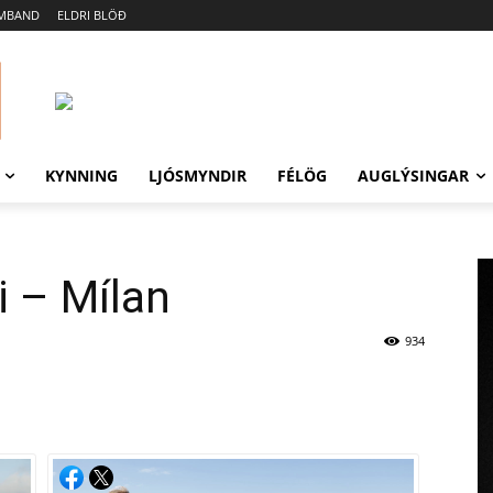
AMBAND
ELDRI BLÖÐ
KYNNING
LJÓSMYNDIR
FÉLÖG
AUGLÝSINGAR
i – Mílan
934