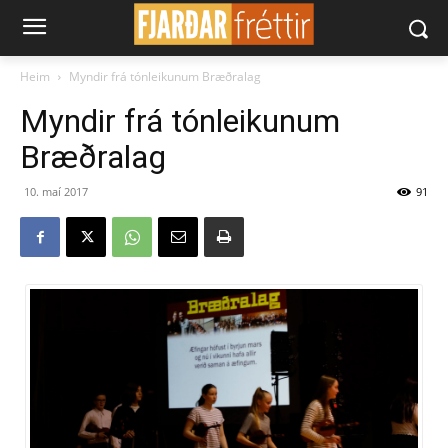
Heim
Myndir frá tónleikunum Bræðralag
Myndir frá tónleikunum
Bræðralag
10. maí 2017
91