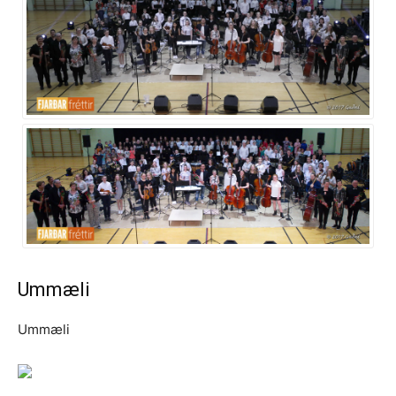
Ummæli
Ummæli