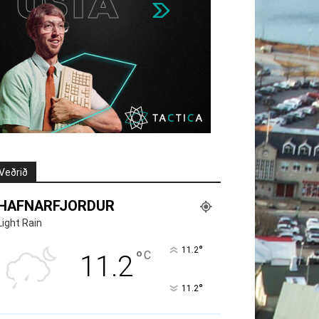
Veðrið
HAFNARFJORDUR
Light Rain
°
11.2
°
C
11.2
°
11.2