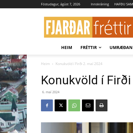
Föstudagur, ágúst 7, 2026
Innskráning
HAFÐU SA
HEIM
FRÉTTIR
UMRÆÐAN
Heim
Konukvöld í Firði 2. maí 2024
Konukvöld í Firði
6. maí 2024