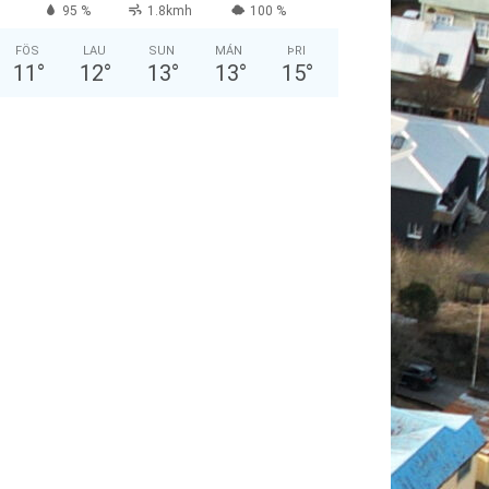
95 %
1.8kmh
100 %
FÖS
LAU
SUN
MÁN
ÞRI
11
°
12
°
13
°
13
°
15
°