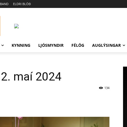
MBAND
ELDRI BLÖÐ
KYNNING
LJÓSMYNDIR
FÉLÖG
AUGLÝSINGAR
 2. maí 2024
134